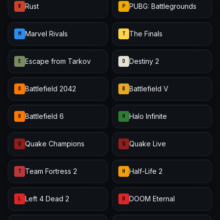
Rust
PUBG: Battlegrounds
R
P
Marvel Rivals
The Finals
M
T
Escape from Tarkov
Destiny 2
E
D
Battlefield 2042
Battlefield V
B
B
Battlefield 6
Halo Infinite
B
H
Quake Champions
Quake Live
Q
Q
Team Fortress 2
Half-Life 2
T
H
Left 4 Dead 2
DOOM Eternal
L
D