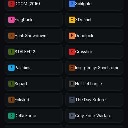
DOOM (2016)
Splitgate
D
S
FragPunk
XDefiant
F
X
Hunt: Showdown
Deadlock
H
D
STALKER 2
Crossfire
S
C
Paladins
Insurgency: Sandstorm
P
I
Squad
Hell Let Loose
S
H
Enlisted
The Day Before
E
T
Delta Force
Gray Zone Warfare
D
G