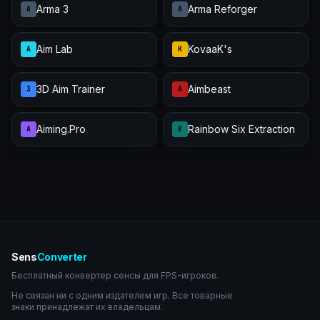
Arma 3
Arma Reforger
A
A
Aim Lab
KovaaK's
A
K
3D Aim Trainer
Aimbeast
3
A
Aiming.Pro
Rainbow Six Extraction
A
R
Sens
Converter
Бесплатный конвертер сенсы для FPS-игроков.
Не связан ни с одним издателем игр. Все товарные
знаки принадлежат их владельцам.