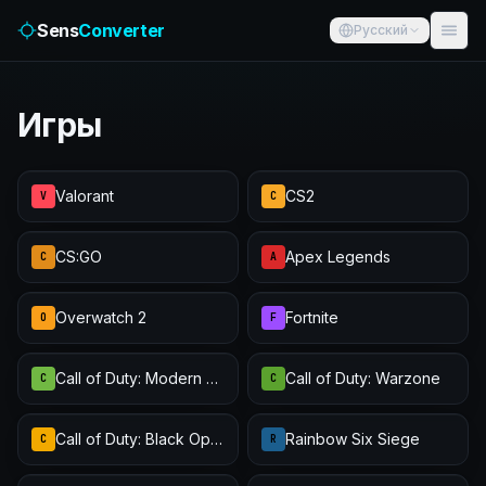
Sens
Converter
Русский
Игры
Valorant
CS2
V
C
CS:GO
Apex Legends
C
A
Overwatch 2
Fortnite
O
F
Call of Duty: Modern Warfare III
Call of Duty: Warzone
C
C
Call of Duty: Black Ops 6
Rainbow Six Siege
C
R