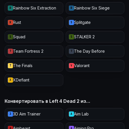
Rainbow Six Extraction
Rainbow Six Siege
R
R
Rust
Splitgate
R
S
Squad
STALKER 2
S
S
Team Fortress 2
The Day Before
T
T
The Finals
Valorant
T
V
XDefiant
X
Конвертировать в Left 4 Dead 2 из…
3D Aim Trainer
Aim Lab
3
A
Aimbeast
Aiming.Pro
A
A