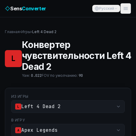
Sens
Converter
Русский
Главная
›
Игры
›
Left 4 Dead 2
Конвертер
чувствительности Left 4
L
Dead 2
Yaw
:
0.022
FOV по умолчанию
:
90
ИЗ ИГРЫ
Left 4 Dead 2
L
В ИГРУ
Apex Legends
A