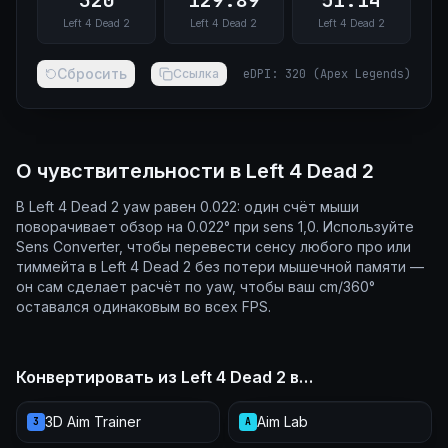
320
129.89
51.14
Left 4 Dead 2
Left 4 Dead 2
Left 4 Dead 2
Сбросить
Ссылка
eDPI
:
320
(
Apex Legends
)
О чувствительности в Left 4 Dead 2
В Left 4 Dead 2 yaw равен 0.022: один счёт мыши
поворачивает обзор на 0.022° при sens 1,0. Используйте
Sens Converter, чтобы перевести сенсу любого про или
тиммейта в Left 4 Dead 2 без потери мышечной памяти —
он сам сделает расчёт по yaw, чтобы ваш cm/360°
оставался одинаковым во всех FPS.
Конвертировать из Left 4 Dead 2 в…
3D Aim Trainer
Aim Lab
3
A