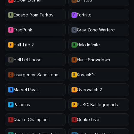
Escape from Tarkov
Fortnite
E
F
FragPunk
Gray Zone Warfare
F
G
Half-Life 2
Halo Infinite
H
H
Hell Let Loose
Hunt: Showdown
H
H
Insurgency: Sandstorm
KovaaK's
I
K
Marvel Rivals
Overwatch 2
M
O
Paladins
PUBG: Battlegrounds
P
P
Quake Champions
Quake Live
Q
Q