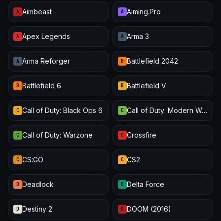
Aimbeast
Aiming.Pro
A
A
Apex Legends
Arma 3
A
A
Arma Reforger
Battlefield 2042
A
B
Battlefield 6
Battlefield V
B
B
Call of Duty: Black Ops 6
Call of Duty: Modern Warfare III
C
C
Call of Duty: Warzone
Crossfire
C
C
CS:GO
CS2
C
C
Deadlock
Delta Force
D
D
Destiny 2
DOOM (2016)
D
D