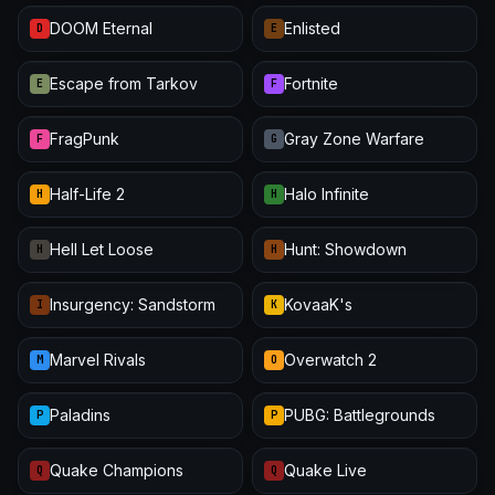
DOOM Eternal
Enlisted
D
E
Escape from Tarkov
Fortnite
E
F
FragPunk
Gray Zone Warfare
F
G
Half-Life 2
Halo Infinite
H
H
Hell Let Loose
Hunt: Showdown
H
H
Insurgency: Sandstorm
KovaaK's
I
K
Marvel Rivals
Overwatch 2
M
O
Paladins
PUBG: Battlegrounds
P
P
Quake Champions
Quake Live
Q
Q