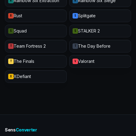
Rainbow Six Extraction
Rainbow Six Siege
R
R
Rust
Splitgate
R
S
Squad
STALKER 2
S
S
Team Fortress 2
The Day Before
T
T
The Finals
Valorant
T
V
XDefiant
X
Sens
Converter