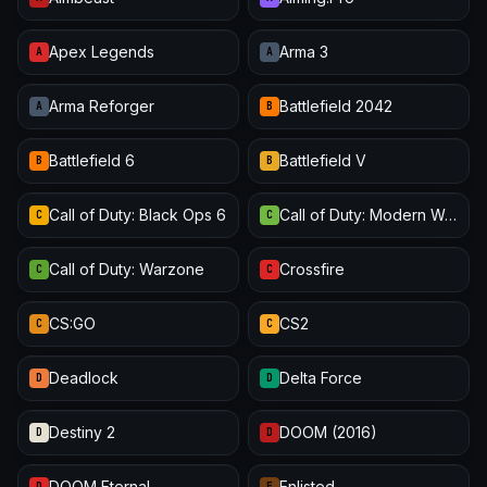
Apex Legends
Arma 3
A
A
Arma Reforger
Battlefield 2042
A
B
Battlefield 6
Battlefield V
B
B
Call of Duty: Black Ops 6
Call of Duty: Modern Warfare III
C
C
Call of Duty: Warzone
Crossfire
C
C
CS:GO
CS2
C
C
Deadlock
Delta Force
D
D
Destiny 2
DOOM (2016)
D
D
DOOM Eternal
Enlisted
D
E