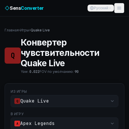
Sens
Converter
Русский
Главная
›
Игры
›
Quake Live
Конвертер
чувствительности
Q
Quake Live
Yaw
:
0.022
FOV по умолчанию
:
90
ИЗ ИГРЫ
Quake Live
Q
В ИГРУ
Apex Legends
A