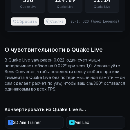
320
129.89
51.14
Quake Live
Quake Live
Quake Live
Сбросить
Ссылка
eDPI
:
320
(
Apex Legends
)
О чувствительности в Quake Live
В Quake Live yaw равен 0.022: один счёт мыши
поворачивает обзор на 0.022° при sens 1,0. Используйте
Sens Converter, чтобы перевести сенсу любого про или
тиммейта в Quake Live без потери мышечной памяти — он
сам сделает расчёт по yaw, чтобы ваш cm/360° оставался
одинаковым во всех FPS.
Конвертировать из Quake Live в…
3D Aim Trainer
Aim Lab
3
A