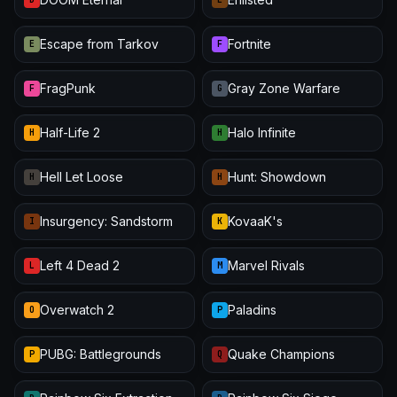
Escape from Tarkov
Fortnite
E
F
FragPunk
Gray Zone Warfare
F
G
Half-Life 2
Halo Infinite
H
H
Hell Let Loose
Hunt: Showdown
H
H
Insurgency: Sandstorm
KovaaK's
I
K
Left 4 Dead 2
Marvel Rivals
L
M
Overwatch 2
Paladins
O
P
PUBG: Battlegrounds
Quake Champions
P
Q