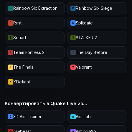
Rainbow Six Extraction
Rainbow Six Siege
R
R
Rust
Splitgate
R
S
Squad
STALKER 2
S
S
Team Fortress 2
The Day Before
T
T
The Finals
Valorant
T
V
XDefiant
X
Конвертировать в Quake Live из…
3D Aim Trainer
Aim Lab
3
A
Aimbeast
Aiming.Pro
A
A