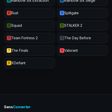
Rainbow Six Extraction
Rainbow Six Siege
R
R
Rust
Splitgate
R
S
Squad
STALKER 2
S
S
Team Fortress 2
The Day Before
T
T
The Finals
Valorant
T
V
XDefiant
X
Sens
Converter