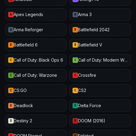
Apex Legends
Arma 3
A
A
Arma Reforger
Battlefield 2042
A
B
Battlefield 6
Battlefield V
B
B
Call of Duty: Black Ops 6
Call of Duty: Modern Warfare III
C
C
Call of Duty: Warzone
Crossfire
C
C
CS:GO
CS2
C
C
Deadlock
Delta Force
D
D
Destiny 2
DOOM (2016)
D
D
DOOM Eternal
Enlisted
D
E