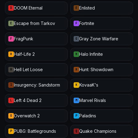
DOOM Eternal
Enlisted
D
E
Escape from Tarkov
Fortnite
E
F
FragPunk
Gray Zone Warfare
F
G
Half-Life 2
Halo Infinite
H
H
Hell Let Loose
Hunt: Showdown
H
H
Insurgency: Sandstorm
KovaaK's
I
K
Left 4 Dead 2
Marvel Rivals
L
M
Overwatch 2
Paladins
O
P
PUBG: Battlegrounds
Quake Champions
P
Q