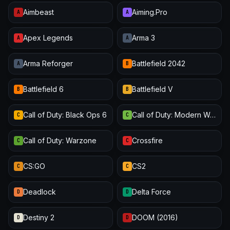
Aimbeast
Aiming.Pro
A
A
Apex Legends
Arma 3
A
A
Arma Reforger
Battlefield 2042
A
B
Battlefield 6
Battlefield V
B
B
Call of Duty: Black Ops 6
Call of Duty: Modern Warfare III
C
C
Call of Duty: Warzone
Crossfire
C
C
CS:GO
CS2
C
C
Deadlock
Delta Force
D
D
Destiny 2
DOOM (2016)
D
D