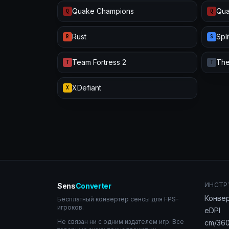
Quake Champions
Qua
Q
Q
Rust
Spl
R
S
Team Fortress 2
The
T
T
XDefiant
X
ИНСТР
Sens
Converter
Конве
Бесплатный конвертер сенсы для FPS-
игроков.
eDPI
Не связан ни с одним издателем игр. Все
cm/360