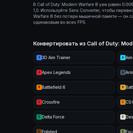
В Call of Duty: Modern Warfare III yaw равен 0
1,0. Используйте Sens Converter, чтобы переве
Warfare III без потери мышечной памяти — он 
одинаковым во всех FPS.
Конвертировать из Call of Duty: Mode
3D Aim Trainer
Aim
3
A
Apex Legends
Arm
A
A
Battlefield 6
Batt
B
B
Crossfire
CS
C
C
Delta Force
Des
D
D
Enlisted
Esc
E
E