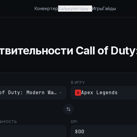
Конвертер
Калькуляторы
Игры
Гайды
вительности Call of Duty:
В ИГРУ
of Duty: Modern Warfare III
Apex Legends
A
ЛЬНОСТЬ
DPI