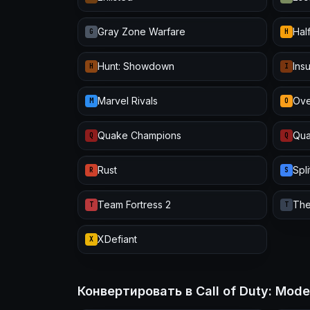
Gray Zone Warfare
Half
G
H
Hunt: Showdown
Ins
H
I
Marvel Rivals
Ove
M
O
Quake Champions
Qua
Q
Q
Rust
Spl
R
S
Team Fortress 2
The
T
T
XDefiant
X
Конвертировать в Call of Duty: Moder