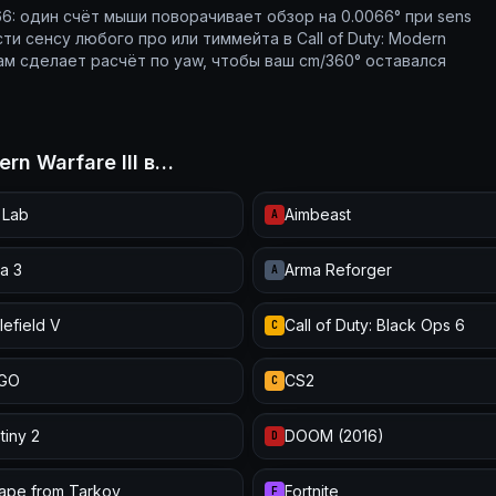
.0066: один счёт мыши поворачивает обзор на 0.0066° при sens
сти сенсу любого про или тиммейта в Call of Duty: Modern
сам сделает расчёт по yaw, чтобы ваш cm/360° оставался
rn Warfare III в…
 Lab
Aimbeast
A
a 3
Arma Reforger
A
lefield V
Call of Duty: Black Ops 6
C
:GO
CS2
C
tiny 2
DOOM (2016)
D
ape from Tarkov
Fortnite
F