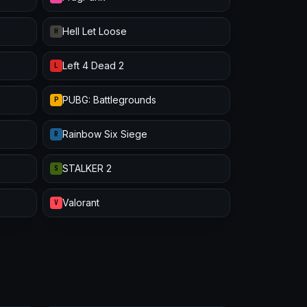
Hell Let Loose
H
Left 4 Dead 2
L
PUBG: Battlegrounds
P
Rainbow Six Siege
R
STALKER 2
S
Valorant
V