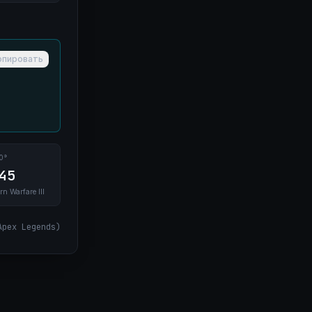
опировать
0°
45
rn Warfare III
Apex Legends
)