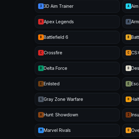
3D Aim Trainer
Aim
3
A
Apex Legends
Arm
A
A
Battlefield 6
Batt
B
B
Crossfire
CS
C
C
Delta Force
Des
D
D
Enlisted
Esc
E
E
Gray Zone Warfare
Half
G
H
Hunt: Showdown
Ins
H
I
Marvel Rivals
Ove
M
O