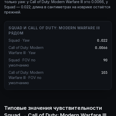
только yaw: у Call of Duty: Modern Warfare III это 0.0066, у
Squad — 0.022; длина в сантиметрах на коврике остаётся
прежней.
SQUAD И CALL OF DUTY: MODERN WARFARE III
РЯДОМ
Squad
·
Yaw
0.022
Call of Duty: Modern
0.0066
Warfare III
·
Yaw
Squad
·
FOV по
90
умолчанию
Call of Duty: Modern
103
Warfare III
·
FOV по
умолчанию
Типовые значения чувствительности
Squad → Call of Duty: Modern Warfare III