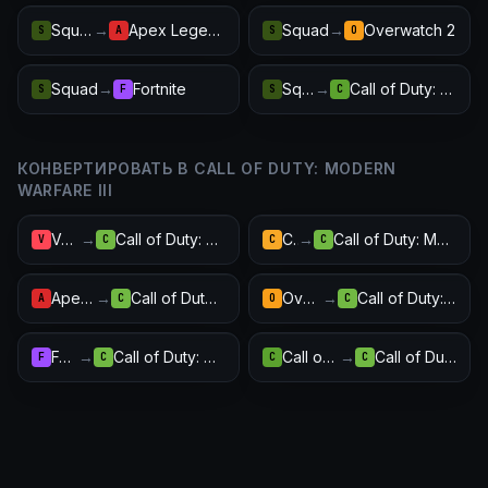
Squad
→
Apex Legends
Squad
→
Overwatch 2
S
A
S
O
Squad
→
Fortnite
Squad
→
Call of Duty: Warzone
S
F
S
C
КОНВЕРТИРОВАТЬ В CALL OF DUTY: MODERN
WARFARE III
Valorant
→
Call of Duty: Modern Warfare III
CS2
→
Call of Duty: Modern Warfare III
V
C
C
C
Apex Legends
→
Call of Duty: Modern Warfare III
Overwatch 2
→
Call of Duty: Modern Warfare III
A
C
O
C
Fortnite
→
Call of Duty: Modern Warfare III
Call of Duty: Warzone
→
Call of Duty: Modern Warfare III
F
C
C
C