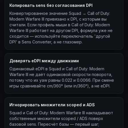
Копировать sens без согласования DPI
Конвертированное значение Squad → Call of Duty:
Modern Warfare III привязано к DPI, с которым вы
считали. Если профиль мыши в Call of Duty: Modern
Warfare III работает на другом DPI, формула уже не
сходится — используйте переключатель 'другой
DPI' в Sens Converter, а не глазомер.
Доверять eDPI между движками
Одинаковый eDPI в Squad и Call of Duty: Modern
Warfare III не даёт одинаковой скорости поворота,
потому что их yaw равны 0.022 и 0.0066. При смене
игры сравнивайте cm/360° (или in/360°), а не eDPI.
Игнорировать множители scoped и ADS
Squad и Call of Duty: Modern Warfare III накладывают
собственные множители scoped / ADS поверх
базовой sens. Пересчёт базы — первый шаг;