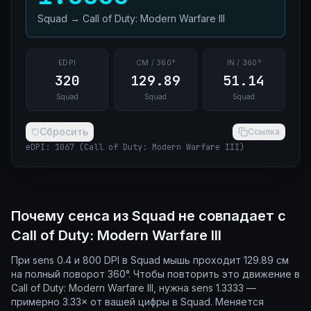
Squad
→
Call of Duty: Modern Warfare III
EDPI
CM / 360°
IN / 360°
320
129.89
51.14
Squad
Squad
Squad
Сбросить
Ссылка
eDPI
:
1067
(
Call of Duty: Modern Warfare III
)
Почему сенса из Squad не совпадает с
Call of Duty: Modern Warfare III
При sens 0.4 и 800 DPI в Squad мышь проходит 129.89 см
на полный поворот 360°. Чтобы повторить это движение в
Call of Duty: Modern Warfare III, нужна sens 1.3333 —
примерно 3.33× от вашей цифры в Squad. Меняется