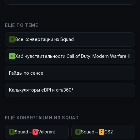
ЕЩЁ ПО ТЕМЕ
Все конвертации из Squad
S
Хаб чувствительности Call of Duty: Modern Warfare III
C
Гайды по сенсе
Калькуляторы eDPI и cm/360°
ЕЩЁ КОНВЕРТАЦИИ ИЗ SQUAD
Squad
→
Valorant
Squad
→
CS2
S
V
S
C