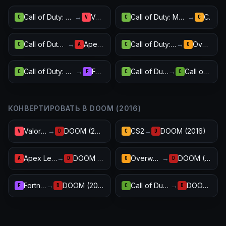
Call of Duty: Modern Warfare III
→
Valorant
Call of Duty: Modern Warfare III
→
CS2
C
V
C
C
Call of Duty: Modern Warfare III
→
Apex Legends
Call of Duty: Modern Warfare III
→
Overwatch 2
C
A
C
O
Call of Duty: Modern Warfare III
→
Fortnite
Call of Duty: Modern Warfare III
→
Call of Duty: Warzone
C
F
C
C
КОНВЕРТИРОВАТЬ В DOOM (2016)
Valorant
→
DOOM (2016)
CS2
→
DOOM (2016)
V
D
C
D
Apex Legends
→
DOOM (2016)
Overwatch 2
→
DOOM (2016)
A
D
O
D
Fortnite
→
DOOM (2016)
Call of Duty: Warzone
→
DOOM (2016)
F
D
C
D