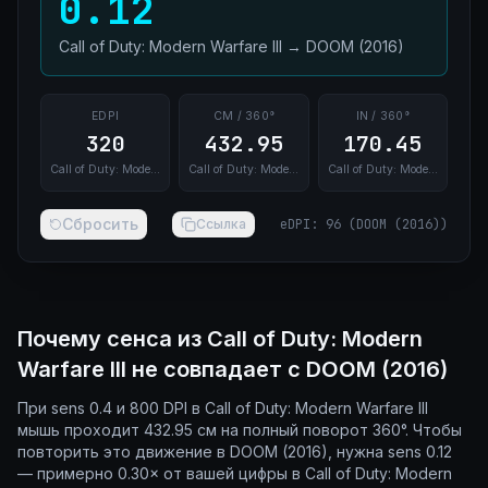
0.12
Call of Duty: Modern Warfare III
→
DOOM (2016)
EDPI
CM / 360°
IN / 360°
320
432.95
170.45
Call of Duty: Modern Warfare III
Call of Duty: Modern Warfare III
Call of Duty: Modern Warfare III
Сбросить
Ссылка
eDPI
:
96
(
DOOM (2016)
)
Почему сенса из Call of Duty: Modern
Warfare III не совпадает с DOOM (2016)
При sens 0.4 и 800 DPI в Call of Duty: Modern Warfare III
мышь проходит 432.95 см на полный поворот 360°. Чтобы
повторить это движение в DOOM (2016), нужна sens 0.12
— примерно 0.30× от вашей цифры в Call of Duty: Modern