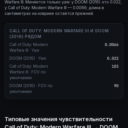
Warfare III. Меняется только yaw: у DOOM (2016) это 0.022,
у Call of Duty: Modern Warfare III — 0.0066; длина в
сантиметрах на коврике остаётся прежней.
CALL OF DUTY: MODERN WARFARE III И DOOM
(2016) РЯДОМ
Call of Duty: Modern
0.0066
Warfare III
·
Yaw
DOOM (2016)
·
Yaw
0.022
Call of Duty: Modern
103
Warfare III
·
FOV по
умолчанию
DOOM (2016)
·
FOV по
90
умолчанию
Типовые значения чувствительности
Call of Duty: Modern Warfare III → DOOM