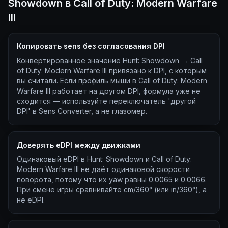
Showdown в Call of Duty: Modern Warfare
III
Копировать sens без согласования DPI
Конвертированное значение Hunt: Showdown → Call
of Duty: Modern Warfare III привязано к DPI, с которым
вы считали. Если профиль мыши в Call of Duty: Modern
Warfare III работает на другом DPI, формула уже не
сходится — используйте переключатель 'другой
DPI' в Sens Converter, а не глазомер.
Доверять eDPI между движками
Одинаковый eDPI в Hunt: Showdown и Call of Duty:
Modern Warfare III не даёт одинаковой скорости
поворота, потому что их yaw равны 0.0065 и 0.0066.
При смене игры сравнивайте cm/360° (или in/360°), а
не eDPI.