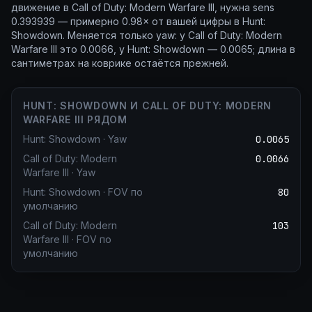
движение в Call of Duty: Modern Warfare III, нужна sens
0.393939 — примерно 0.98× от вашей цифры в Hunt:
Showdown. Меняется только yaw: у Call of Duty: Modern
Warfare III это 0.0066, у Hunt: Showdown — 0.0065; длина в
сантиметрах на коврике остаётся прежней.
HUNT: SHOWDOWN И CALL OF DUTY: MODERN
WARFARE III РЯДОМ
Hunt: Showdown
·
Yaw
0.0065
Call of Duty: Modern
0.0066
Warfare III
·
Yaw
Hunt: Showdown
·
FOV по
80
умолчанию
Call of Duty: Modern
103
Warfare III
·
FOV по
умолчанию