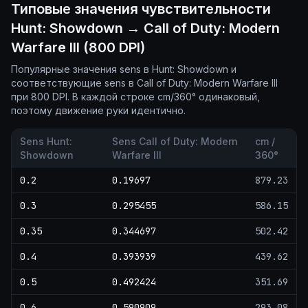
Типовые значения чувствительности
Hunt: Showdown → Call of Duty: Modern
Warfare III (800 DPI)
Популярные значения sens в Hunt: Showdown и
соответствующие sens в Call of Duty: Modern Warfare III
при 800 DPI. В каждой строке cm/360° одинаковый,
поэтому движение руки идентично.
Sens Hunt:
Sens Call of Duty: Modern
cm /
Showdown
Warfare III
360°
0.2
0.19697
879.23
0.3
0.295455
586.15
0.35
0.344697
502.42
0.4
0.393939
439.62
0.5
0.492424
351.69
0.6
0.590909
293.08