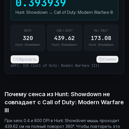
0.393939
Hunt: Showdown
→
Call of Duty: Modern Warfare III
EDPI
CM / 360°
IN / 360°
320
439.62
173.08
Hunt: Showdown
Hunt: Showdown
Hunt: Showdown
Сбросить
Ссылка
eDPI
:
315
(
Call of Duty: Modern Warfare III
)
Почему сенса из Hunt: Showdown не
совпадает с Call of Duty: Modern Warfare
III
При sens 0.4 и 800 DPI в Hunt: Showdown мышь проходит
439.62 см на полный поворот 360°. Чтобы повторить это