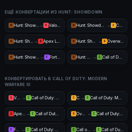
ЕЩЁ КОНВЕРТАЦИИ ИЗ HUNT: SHOWDOWN
Hunt: Showdown
→
Valorant
Hunt: Showdown
→
CS2
H
V
H
C
Hunt: Showdown
→
Apex Legends
Hunt: Showdown
→
Overwatch 2
H
A
H
O
Hunt: Showdown
→
Fortnite
Hunt: Showdown
→
Call of Duty: Warzone
H
F
H
C
КОНВЕРТИРОВАТЬ В CALL OF DUTY: MODERN
WARFARE III
Valorant
→
Call of Duty: Modern Warfare III
CS2
→
Call of Duty: Modern Warfare III
V
C
C
C
Apex Legends
→
Call of Duty: Modern Warfare III
Overwatch 2
→
Call of Duty: Modern Warfare III
A
C
O
C
Fortnite
→
Call of Duty: Modern Warfare III
Call of Duty: Warzone
→
Call of Duty: Modern Warfare III
F
C
C
C