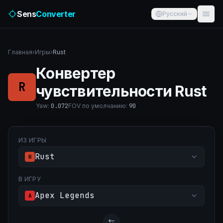
Sens
Converter
Русский
Главная
›
Игры
›
Rust
Конвертер
R
чувствительности Rust
Yaw
:
0.072
FOV по умолчанию
:
90
ИЗ ИГРЫ
Rust
R
В ИГРУ
Apex Legends
A