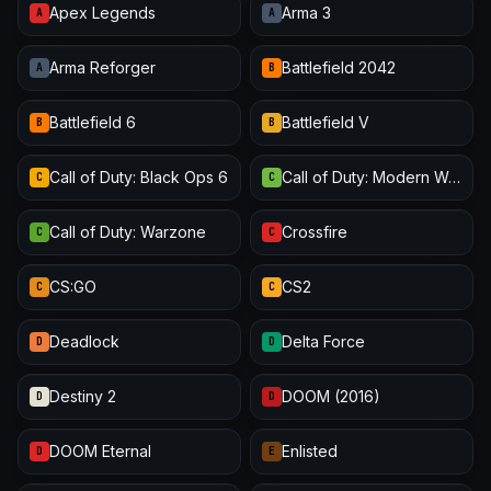
Apex Legends
Arma 3
A
A
Arma Reforger
Battlefield 2042
A
B
Battlefield 6
Battlefield V
B
B
Call of Duty: Black Ops 6
Call of Duty: Modern Warfare III
C
C
Call of Duty: Warzone
Crossfire
C
C
CS:GO
CS2
C
C
Deadlock
Delta Force
D
D
Destiny 2
DOOM (2016)
D
D
DOOM Eternal
Enlisted
D
E