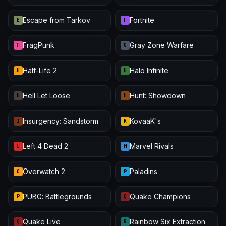
Escape from Tarkov
Fortnite
E
F
FragPunk
Gray Zone Warfare
F
G
Half-Life 2
Halo Infinite
H
H
Hell Let Loose
Hunt: Showdown
H
H
Insurgency: Sandstorm
KovaaK's
I
K
Left 4 Dead 2
Marvel Rivals
L
M
Overwatch 2
Paladins
O
P
PUBG: Battlegrounds
Quake Champions
P
Q
Quake Live
Rainbow Six Extraction
Q
R