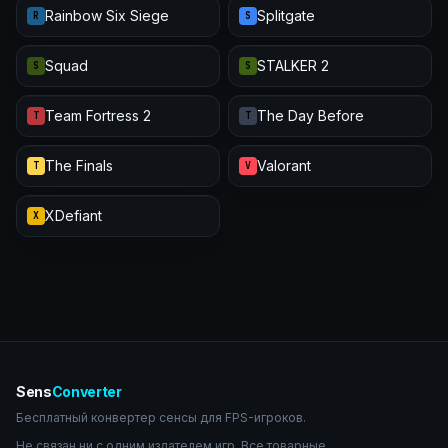
Rainbow Six Siege
Splitgate
R
S
Squad
STALKER 2
S
S
Team Fortress 2
The Day Before
T
T
The Finals
Valorant
T
V
XDefiant
X
Sens
Converter
Бесплатный конвертер сенсы для FPS-игроков.
Не связан ни с одним издателем игр. Все товарные