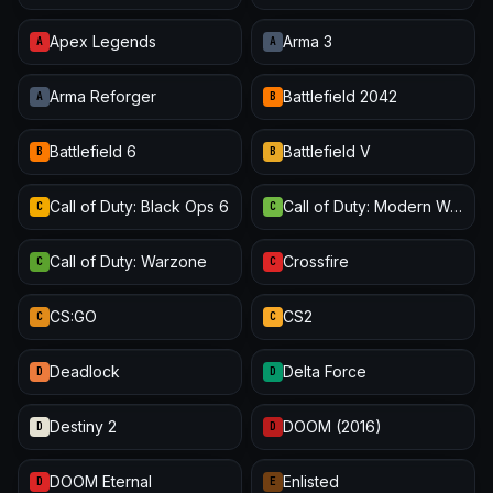
Apex Legends
Arma 3
A
A
Arma Reforger
Battlefield 2042
A
B
Battlefield 6
Battlefield V
B
B
Call of Duty: Black Ops 6
Call of Duty: Modern Warfare III
C
C
Call of Duty: Warzone
Crossfire
C
C
CS:GO
CS2
C
C
Deadlock
Delta Force
D
D
Destiny 2
DOOM (2016)
D
D
DOOM Eternal
Enlisted
D
E