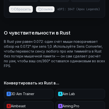
Сбросить
Ссылка
eDPI
:
1047
(
Apex Legends
)
О чувствительности в Rust
В Rust yaw равен 0.072: один счёт мыши поворачивает
обзор на 0.072° при sens 1,0. Используйте Sens Converter,
чтобы перевести сенсу любого про или тиммейта в Rust
без потери мышечной памяти — он сам сделает расчёт
по yaw, чтобы ваш cm/360° оставался одинаковым во всех
FPS.
Конвертировать из Rust в…
3D Aim Trainer
Aim Lab
3
A
Aimbeast
Aiming.Pro
A
A