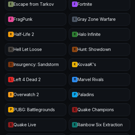
Escape from Tarkov
Fortnite
E
F
FragPunk
Gray Zone Warfare
F
G
Half-Life 2
Halo Infinite
H
H
Hell Let Loose
Hunt: Showdown
H
H
Insurgency: Sandstorm
KovaaK's
I
K
Left 4 Dead 2
Marvel Rivals
L
M
Overwatch 2
Paladins
O
P
PUBG: Battlegrounds
Quake Champions
P
Q
Quake Live
Rainbow Six Extraction
Q
R