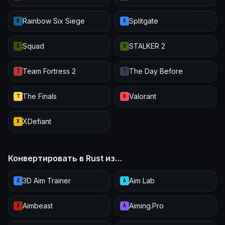
Rainbow Six Siege
Splitgate
R
S
Squad
STALKER 2
S
S
Team Fortress 2
The Day Before
T
T
The Finals
Valorant
T
V
XDefiant
X
Конвертировать в Rust из…
3D Aim Trainer
Aim Lab
3
A
Aimbeast
Aiming.Pro
A
A