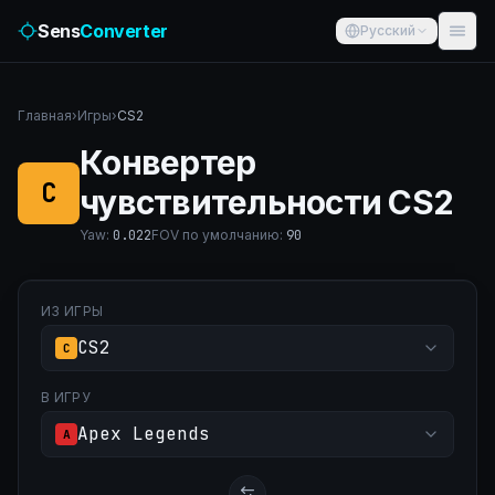
Sens
Converter
Русский
Главная
›
Игры
›
CS2
Конвертер
C
чувствительности CS2
Yaw
:
0.022
FOV по умолчанию
:
90
ИЗ ИГРЫ
CS2
C
В ИГРУ
Apex Legends
A