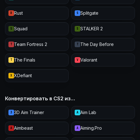
Rust
Splitgate
R
S
Squad
STALKER 2
S
S
Team Fortress 2
The Day Before
T
T
The Finals
Valorant
T
V
XDefiant
X
Конвертировать в CS2 из…
3D Aim Trainer
Aim Lab
3
A
Aimbeast
Aiming.Pro
A
A