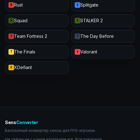
Rust
Splitgate
R
S
Squad
STALKER 2
S
S
Team Fortress 2
The Day Before
T
T
The Finals
Valorant
T
V
XDefiant
X
Sens
Converter
Бесплатный конвертер сенсы для FPS-игроков.
Не связан ни с одним издателем игр. Все товарные