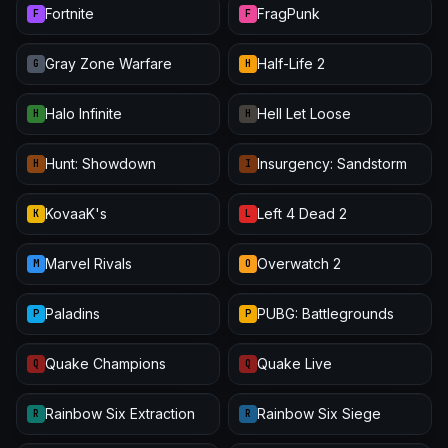
Fortnite
FragPunk
F
F
Gray Zone Warfare
Half-Life 2
G
H
Halo Infinite
Hell Let Loose
H
H
Hunt: Showdown
Insurgency: Sandstorm
H
I
KovaaK's
Left 4 Dead 2
K
L
Marvel Rivals
Overwatch 2
M
O
Paladins
PUBG: Battlegrounds
P
P
Quake Champions
Quake Live
Q
Q
Rainbow Six Extraction
Rainbow Six Siege
R
R