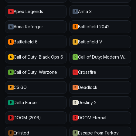
Apex Legends
Arma 3
A
A
Arma Reforger
Battlefield 2042
A
B
Battlefield 6
Battlefield V
B
B
Call of Duty: Black Ops 6
Call of Duty: Modern Warfare III
C
C
Call of Duty: Warzone
Crossfire
C
C
CS:GO
Deadlock
C
D
Delta Force
Destiny 2
D
D
DOOM (2016)
DOOM Eternal
D
D
Enlisted
Escape from Tarkov
E
E