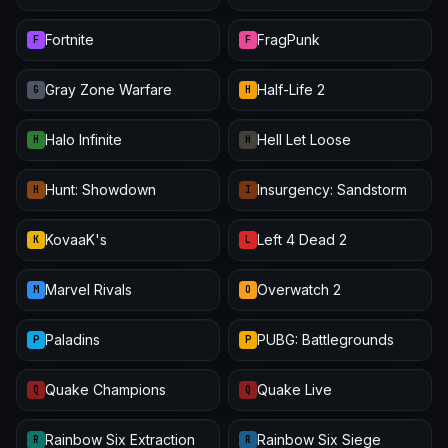
Fortnite
FragPunk
F
F
Gray Zone Warfare
Half-Life 2
G
H
Halo Infinite
Hell Let Loose
H
H
Hunt: Showdown
Insurgency: Sandstorm
H
I
KovaaK's
Left 4 Dead 2
K
L
Marvel Rivals
Overwatch 2
M
O
Paladins
PUBG: Battlegrounds
P
P
Quake Champions
Quake Live
Q
Q
Rainbow Six Extraction
Rainbow Six Siege
R
R