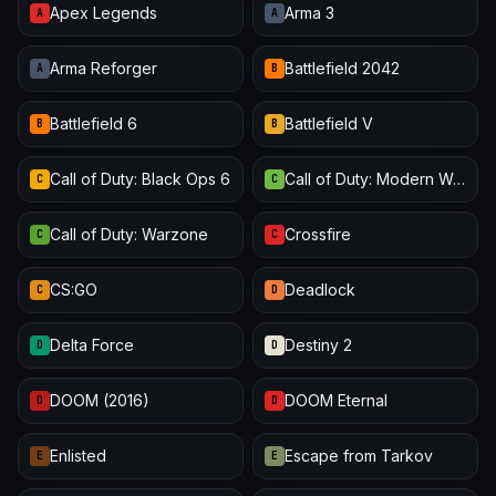
Apex Legends
Arma 3
A
A
Arma Reforger
Battlefield 2042
A
B
Battlefield 6
Battlefield V
B
B
Call of Duty: Black Ops 6
Call of Duty: Modern Warfare III
C
C
Call of Duty: Warzone
Crossfire
C
C
CS:GO
Deadlock
C
D
Delta Force
Destiny 2
D
D
DOOM (2016)
DOOM Eternal
D
D
Enlisted
Escape from Tarkov
E
E