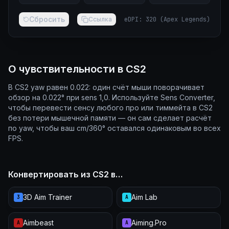
Сбросить
Ссылка
eDPI
:
320
(
Apex Legends
)
О чувствительности в CS2
В CS2 yaw равен 0.022: один счёт мыши поворачивает
обзор на 0.022° при sens 1,0. Используйте Sens Converter,
чтобы перевести сенсу любого про или тиммейта в CS2
без потери мышечной памяти — он сам сделает расчёт
по yaw, чтобы ваш cm/360° оставался одинаковым во всех
FPS.
Конвертировать из CS2 в…
3D Aim Trainer
Aim Lab
3
A
Aimbeast
Aiming.Pro
A
A