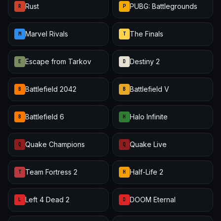
Rust
PUBG: Battlegrounds
R
P
Marvel Rivals
The Finals
M
T
Escape from Tarkov
Destiny 2
E
D
Battlefield 2042
Battlefield V
B
B
Battlefield 6
Halo Infinite
B
H
Quake Champions
Quake Live
Q
Q
Team Fortress 2
Half-Life 2
T
H
Left 4 Dead 2
DOOM Eternal
L
D