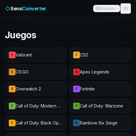
Sens
Converter
Español
Juegos
Valorant
CS2
V
C
CS:GO
Apex Legends
C
A
Overwatch 2
Fortnite
O
F
Call of Duty: Modern Warfare III
Call of Duty: Warzone
C
C
Call of Duty: Black Ops 6
Rainbow Six Siege
C
R