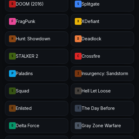
DOOM (2016)
Splitgate
D
S
FragPunk
XDefiant
F
X
Hunt: Showdown
Deadlock
H
D
STALKER 2
Crossfire
S
C
Paladins
Insurgency: Sandstorm
P
I
Squad
Hell Let Loose
S
H
Enlisted
The Day Before
E
T
Delta Force
Gray Zone Warfare
D
G