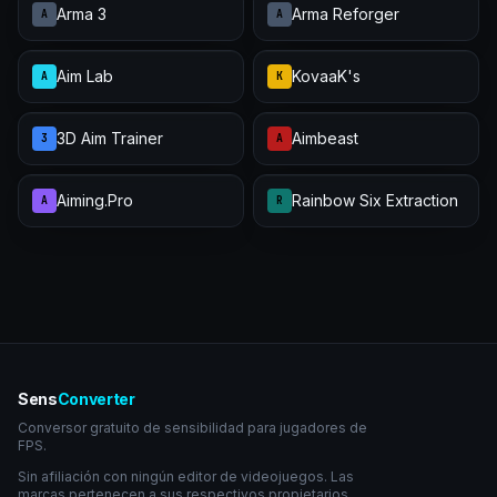
Arma 3
Arma Reforger
A
A
Aim Lab
KovaaK's
A
K
3D Aim Trainer
Aimbeast
3
A
Aiming.Pro
Rainbow Six Extraction
A
R
Sens
Converter
Conversor gratuito de sensibilidad para jugadores de
FPS.
Sin afiliación con ningún editor de videojuegos. Las
marcas pertenecen a sus respectivos propietarios.