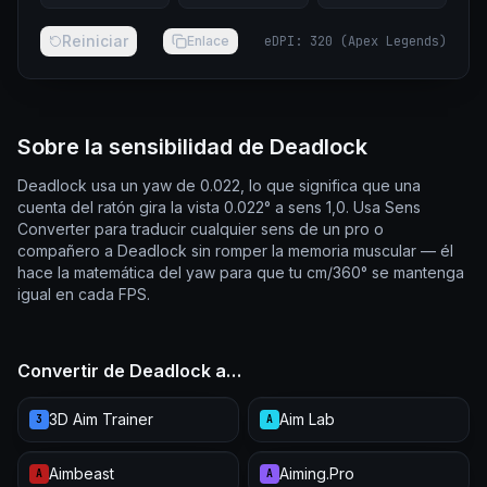
Reiniciar
Enlace
eDPI
:
320
(
Apex Legends
)
Sobre la sensibilidad de Deadlock
Deadlock usa un yaw de 0.022, lo que significa que una
cuenta del ratón gira la vista 0.022° a sens 1,0. Usa Sens
Converter para traducir cualquier sens de un pro o
compañero a Deadlock sin romper la memoria muscular — él
hace la matemática del yaw para que tu cm/360° se mantenga
igual en cada FPS.
Convertir de Deadlock a…
3D Aim Trainer
Aim Lab
3
A
Aimbeast
Aiming.Pro
A
A