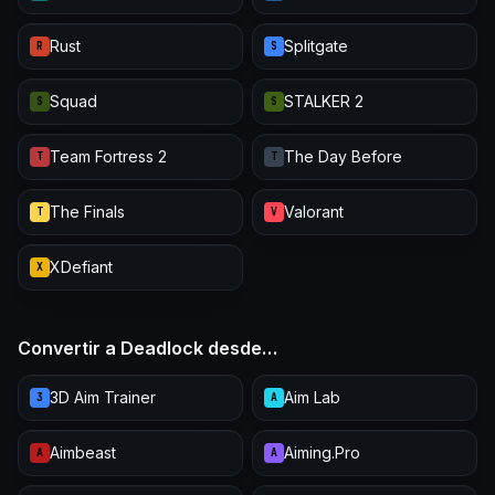
Rust
Splitgate
R
S
Squad
STALKER 2
S
S
Team Fortress 2
The Day Before
T
T
The Finals
Valorant
T
V
XDefiant
X
Convertir a Deadlock desde…
3D Aim Trainer
Aim Lab
3
A
Aimbeast
Aiming.Pro
A
A