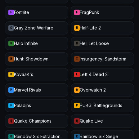
Fortnite
FragPunk
F
F
Gray Zone Warfare
Half-Life 2
G
H
Halo Infinite
Hell Let Loose
H
H
Hunt: Showdown
Insurgency: Sandstorm
H
I
KovaaK's
Left 4 Dead 2
K
L
Marvel Rivals
Overwatch 2
M
O
Paladins
PUBG: Battlegrounds
P
P
Quake Champions
Quake Live
Q
Q
Rainbow Six Extraction
Rainbow Six Siege
R
R