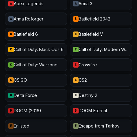
Apex Legends
Arma 3
A
A
Arma Reforger
Battlefield 2042
A
B
Battlefield 6
Battlefield V
B
B
Call of Duty: Black Ops 6
Call of Duty: Modern Warfare III
C
C
Call of Duty: Warzone
Crossfire
C
C
CS:GO
CS2
C
C
Delta Force
Destiny 2
D
D
DOOM (2016)
DOOM Eternal
D
D
Enlisted
Escape from Tarkov
E
E