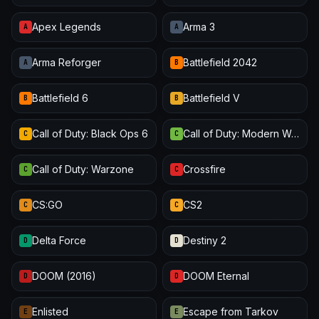
Apex Legends
Arma 3
A
A
Arma Reforger
Battlefield 2042
A
B
Battlefield 6
Battlefield V
B
B
Call of Duty: Black Ops 6
Call of Duty: Modern Warfare III
C
C
Call of Duty: Warzone
Crossfire
C
C
CS:GO
CS2
C
C
Delta Force
Destiny 2
D
D
DOOM (2016)
DOOM Eternal
D
D
Enlisted
Escape from Tarkov
E
E