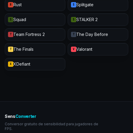
Rust
Splitgate
R
S
Squad
STALKER 2
S
S
Team Fortress 2
The Day Before
T
T
The Finals
Valorant
T
V
XDefiant
X
Sens
Converter
Conversor gratuito de sensibilidad para jugadores de
FPS.