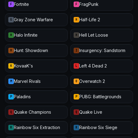
Fortnite
FragPunk
F
F
Gray Zone Warfare
Half-Life 2
G
H
Halo Infinite
Hell Let Loose
H
H
Hunt: Showdown
Insurgency: Sandstorm
H
I
KovaaK's
Left 4 Dead 2
K
L
Marvel Rivals
Overwatch 2
M
O
Paladins
PUBG: Battlegrounds
P
P
Quake Champions
Quake Live
Q
Q
Rainbow Six Extraction
Rainbow Six Siege
R
R