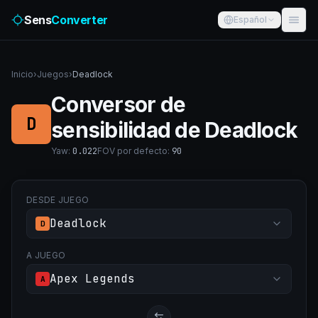
Sens
Converter
Español
Inicio
›
Juegos
›
Deadlock
Conversor de
D
sensibilidad de Deadlock
Yaw
:
0.022
FOV por defecto
:
90
DESDE JUEGO
Deadlock
D
A JUEGO
Apex Legends
A