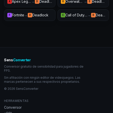
Apex Legends
→
Deadlock
Overwatch 2
→
Deadlock
A
D
O
D
Fortnite
→
Deadlock
Call of Duty: Warzone
→
Deadlock
F
D
C
D
Sens
Converter
Conversor gratuito de sensibilidad para jugadores de
FPS.
Sin afiliación con ningún editor de videojuegos. Las
marcas pertenecen a sus respectivos propietarios.
© 2026 SensConverter
HERRAMIENTAS
Conversor