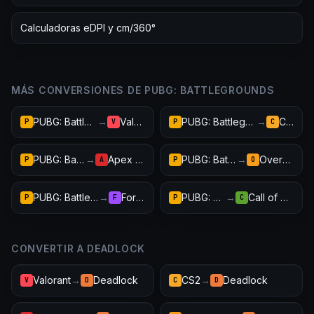
Calculadoras eDPI y cm/360°
MÁS CONVERSIONES DE PUBG: BATTLEGROUNDS
PUBG: Battlegrounds
→
Valorant
PUBG: Battlegrounds
→
CS2
P
V
P
C
PUBG: Battlegrounds
→
Apex Legends
PUBG: Battlegrounds
→
Overwatch 2
P
A
P
O
PUBG: Battlegrounds
→
Fortnite
PUBG: Battlegrounds
→
Call of Duty: Warzone
P
F
P
C
CONVERTIR A DEADLOCK
Valorant
→
Deadlock
CS2
→
Deadlock
V
D
C
D