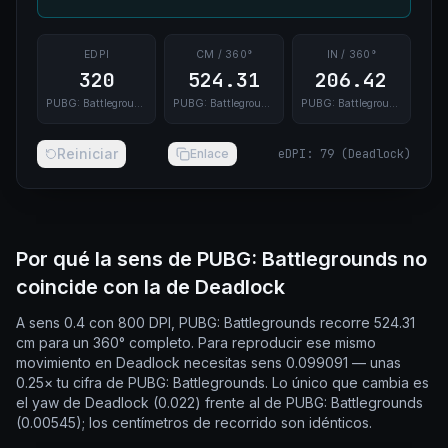
EDPI
CM / 360°
IN / 360°
320
524.31
206.42
PUBG: Battlegrounds
PUBG: Battlegrounds
PUBG: Battlegrounds
Reiniciar
Enlace
eDPI
:
79
(
Deadlock
)
Por qué la sens de PUBG: Battlegrounds no
coincide con la de Deadlock
A sens 0.4 con 800 DPI, PUBG: Battlegrounds recorre 524.31
cm para un 360° completo. Para reproducir ese mismo
movimiento en Deadlock necesitas sens 0.099091 — unas
0.25× tu cifra de PUBG: Battlegrounds. Lo único que cambia es
el yaw de Deadlock (0.022) frente al de PUBG: Battlegrounds
(0.00545); los centímetros de recorrido son idénticos.