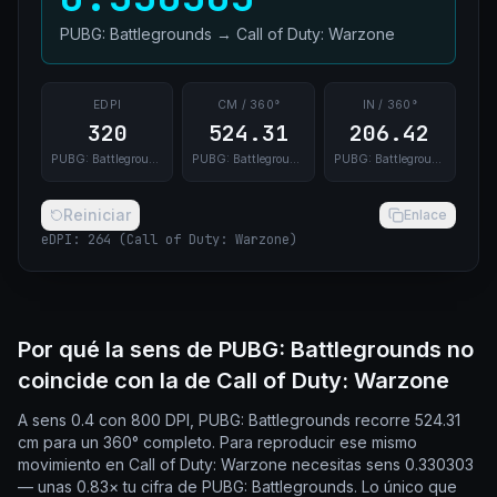
PUBG: Battlegrounds
→
Call of Duty: Warzone
EDPI
CM / 360°
IN / 360°
320
524.31
206.42
PUBG: Battlegrounds
PUBG: Battlegrounds
PUBG: Battlegrounds
Reiniciar
Enlace
eDPI
:
264
(
Call of Duty: Warzone
)
Por qué la sens de PUBG: Battlegrounds no
coincide con la de Call of Duty: Warzone
A sens 0.4 con 800 DPI, PUBG: Battlegrounds recorre 524.31
cm para un 360° completo. Para reproducir ese mismo
movimiento en Call of Duty: Warzone necesitas sens 0.330303
— unas 0.83× tu cifra de PUBG: Battlegrounds. Lo único que