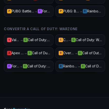
PUBG: Battlegrounds
→
Fortnite
PUBG: Battlegrounds
→
Rainbow Six Siege
P
F
P
R
CONVERTIR A CALL OF DUTY: WARZONE
Valorant
→
Call of Duty: Warzone
CS2
→
Call of Duty: Warzone
V
C
C
C
Apex Legends
→
Call of Duty: Warzone
Overwatch 2
→
Call of Duty: Warzone
A
C
O
C
Fortnite
→
Call of Duty: Warzone
Rainbow Six Siege
→
Call of Duty: Warzone
F
C
R
C