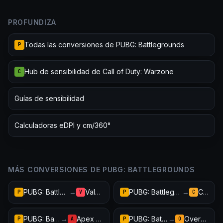
PROFUNDIZA
Todas las conversiones de PUBG: Battlegrounds
P
Hub de sensibilidad de Call of Duty: Warzone
C
Guías de sensibilidad
Calculadoras eDPI y cm/360°
MÁS CONVERSIONES DE PUBG: BATTLEGROUNDS
PUBG: Battlegrounds
→
Valorant
PUBG: Battlegrounds
→
CS2
P
V
P
C
PUBG: Battlegrounds
→
Apex Legends
PUBG: Battlegrounds
→
Overwatch 2
P
A
P
O