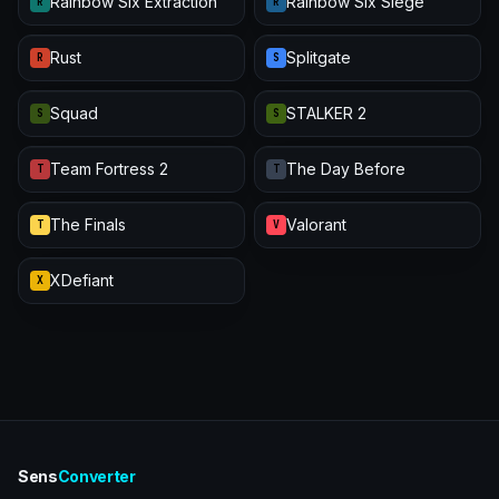
Rainbow Six Extraction
Rainbow Six Siege
R
R
Rust
Splitgate
R
S
Squad
STALKER 2
S
S
Team Fortress 2
The Day Before
T
T
The Finals
Valorant
T
V
XDefiant
X
Sens
Converter