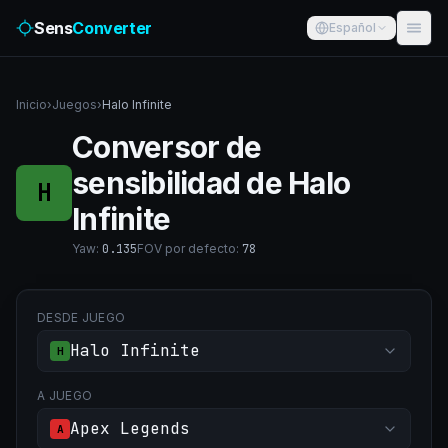
Sens
Converter
Español
Inicio
›
Juegos
›
Halo Infinite
Conversor de
sensibilidad de Halo
H
Infinite
Yaw
:
0.135
FOV por defecto
:
78
DESDE JUEGO
Halo Infinite
H
A JUEGO
Apex Legends
A