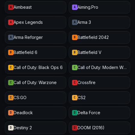
Aimbeast
Aiming.Pro
A
A
Apex Legends
Arma 3
A
A
Arma Reforger
Battlefield 2042
A
B
Battlefield 6
Battlefield V
B
B
Call of Duty: Black Ops 6
Call of Duty: Modern Warfare III
C
C
Call of Duty: Warzone
Crossfire
C
C
CS:GO
CS2
C
C
Deadlock
Delta Force
D
D
Destiny 2
DOOM (2016)
D
D