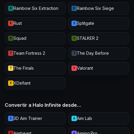
Rainbow Six Extraction
Rainbow Six Siege
R
R
Rust
Splitgate
R
S
Squad
STALKER 2
S
S
Team Fortress 2
The Day Before
T
T
The Finals
Valorant
T
V
XDefiant
X
Convertir a Halo Infinite desde…
3D Aim Trainer
Aim Lab
3
A
Aimbeast
Aiming.Pro
A
A