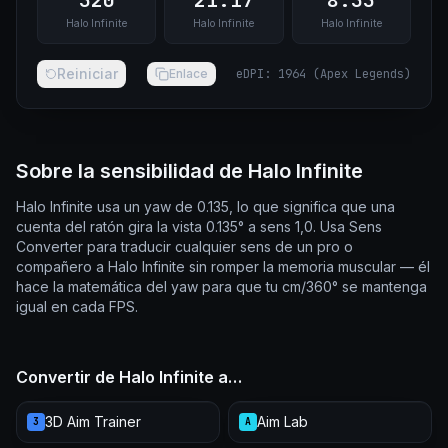
320
21.17
8.33
Halo Infinite
Halo Infinite
Halo Infinite
Reiniciar
Enlace
eDPI
:
1964
(
Apex Legends
)
Sobre la sensibilidad de Halo Infinite
Halo Infinite usa un yaw de 0.135, lo que significa que una
cuenta del ratón gira la vista 0.135° a sens 1,0. Usa Sens
Converter para traducir cualquier sens de un pro o
compañero a Halo Infinite sin romper la memoria muscular — él
hace la matemática del yaw para que tu cm/360° se mantenga
igual en cada FPS.
Convertir de Halo Infinite a…
3D Aim Trainer
Aim Lab
3
A