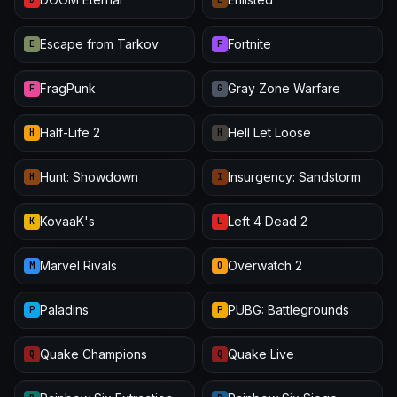
Escape from Tarkov
Fortnite
E
F
FragPunk
Gray Zone Warfare
F
G
Half-Life 2
Hell Let Loose
H
H
Hunt: Showdown
Insurgency: Sandstorm
H
I
KovaaK's
Left 4 Dead 2
K
L
Marvel Rivals
Overwatch 2
M
O
Paladins
PUBG: Battlegrounds
P
P
Quake Champions
Quake Live
Q
Q