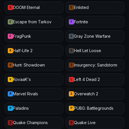
DOOM Eternal
Enlisted
D
E
Escape from Tarkov
Fortnite
E
F
FragPunk
Gray Zone Warfare
F
G
Half-Life 2
Hell Let Loose
H
H
Hunt: Showdown
Insurgency: Sandstorm
H
I
KovaaK's
Left 4 Dead 2
K
L
Marvel Rivals
Overwatch 2
M
O
Paladins
PUBG: Battlegrounds
P
P
Quake Champions
Quake Live
Q
Q