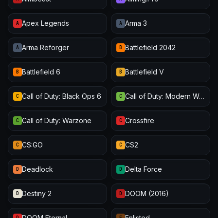
Apex Legends
Arma 3
A
A
Arma Reforger
Battlefield 2042
A
B
Battlefield 6
Battlefield V
B
B
Call of Duty: Black Ops 6
Call of Duty: Modern Warfare III
C
C
Call of Duty: Warzone
Crossfire
C
C
CS:GO
CS2
C
C
Deadlock
Delta Force
D
D
Destiny 2
DOOM (2016)
D
D
DOOM Eternal
Enlisted
D
E