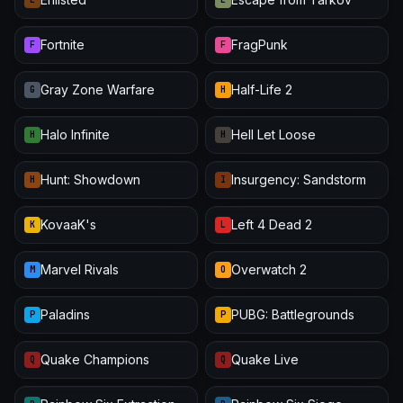
Fortnite
FragPunk
F
F
Gray Zone Warfare
Half-Life 2
G
H
Halo Infinite
Hell Let Loose
H
H
Hunt: Showdown
Insurgency: Sandstorm
H
I
KovaaK's
Left 4 Dead 2
K
L
Marvel Rivals
Overwatch 2
M
O
Paladins
PUBG: Battlegrounds
P
P
Quake Champions
Quake Live
Q
Q