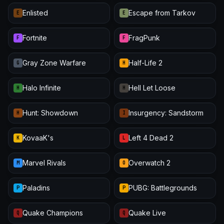
Enlisted
Escape from Tarkov
E
E
Fortnite
FragPunk
F
F
Gray Zone Warfare
Half-Life 2
G
H
Halo Infinite
Hell Let Loose
H
H
Hunt: Showdown
Insurgency: Sandstorm
H
I
KovaaK's
Left 4 Dead 2
K
L
Marvel Rivals
Overwatch 2
M
O
Paladins
PUBG: Battlegrounds
P
P
Quake Champions
Quake Live
Q
Q