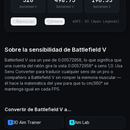
320
498.73
196.35
Battlefield V
Battlefield V
Battlefield V
Reiniciar
Enlace
eDPI
:
83
(
Apex Legends
)
Sobre la sensibilidad de Battlefield V
Battlefield V usa un yaw de 0.00572958, lo que significa que
una cuenta del ratón gira la vista 0.00572958° a sens 1,0. Usa
Sens Converter para traducir cualquier sens de un pro o
compañero a Battlefield V sin romper la memoria muscular —
él hace la matemática del yaw para que tu cm/360° se
mantenga igual en cada FPS.
Convertir de Battlefield V a…
3D Aim Trainer
Aim Lab
3
A