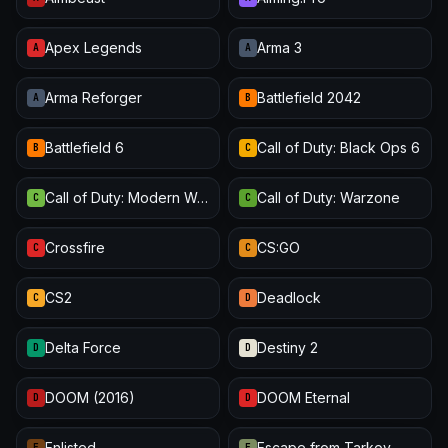
Apex Legends
Arma 3
A
A
Arma Reforger
Battlefield 2042
A
B
Battlefield 6
Call of Duty: Black Ops 6
B
C
Call of Duty: Modern Warfare III
Call of Duty: Warzone
C
C
Crossfire
CS:GO
C
C
CS2
Deadlock
C
D
Delta Force
Destiny 2
D
D
DOOM (2016)
DOOM Eternal
D
D
Enlisted
Escape from Tarkov
E
E