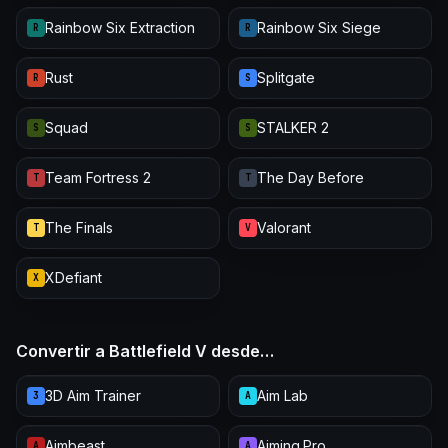
Rainbow Six Extraction
Rainbow Six Siege
R
R
Rust
Splitgate
R
S
Squad
STALKER 2
S
S
Team Fortress 2
The Day Before
T
T
The Finals
Valorant
T
V
XDefiant
X
Convertir a Battlefield V desde…
3D Aim Trainer
Aim Lab
3
A
Aimbeast
Aiming.Pro
A
A