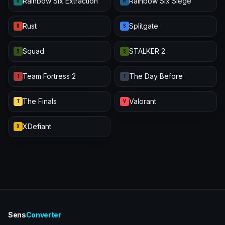
Rainbow Six Extraction
Rainbow Six Siege
R
R
Rust
Splitgate
R
S
Squad
STALKER 2
S
S
Team Fortress 2
The Day Before
T
T
The Finals
Valorant
T
V
XDefiant
X
Sens
Converter