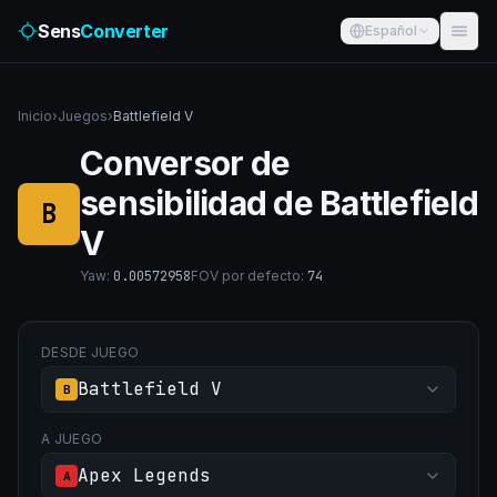
Sens
Converter
Español
Inicio
›
Juegos
›
Battlefield V
Conversor de
sensibilidad de Battlefield
B
V
Yaw
:
0.00572958
FOV por defecto
:
74
DESDE JUEGO
Battlefield V
B
A JUEGO
Apex Legends
A