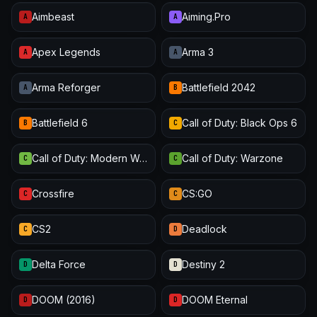
Aimbeast
Aiming.Pro
A
A
Apex Legends
Arma 3
A
A
Arma Reforger
Battlefield 2042
A
B
Battlefield 6
Call of Duty: Black Ops 6
B
C
Call of Duty: Modern Warfare III
Call of Duty: Warzone
C
C
Crossfire
CS:GO
C
C
CS2
Deadlock
C
D
Delta Force
Destiny 2
D
D
DOOM (2016)
DOOM Eternal
D
D