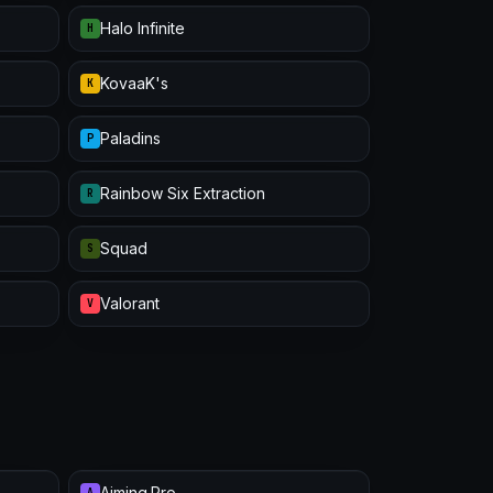
Halo Infinite
H
KovaaK's
K
Paladins
P
Rainbow Six Extraction
R
Squad
S
Valorant
V
Aiming.Pro
A