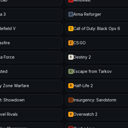
a 3
Arma Reforger
A
lefield V
Call of Duty: Black Ops 6
C
ssfire
CS:GO
C
ta Force
Destiny 2
D
isted
Escape from Tarkov
E
y Zone Warfare
Half-Life 2
H
t: Showdown
Insurgency: Sandstorm
I
vel Rivals
Overwatch 2
O