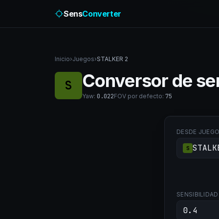
Sens
Converter
Inicio
›
Juegos
›
STALKER 2
Conversor de se
S
Yaw
:
0.022
FOV por defecto
:
75
DESDE JUEG
STALK
S
SENSIBILIDAD