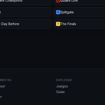
ke Champions
Quake Live
Q
t
Splitgate
S
 Day Before
The Finals
T
MIENTAS
EXPLORAR
sor
Juegos
Guías
°