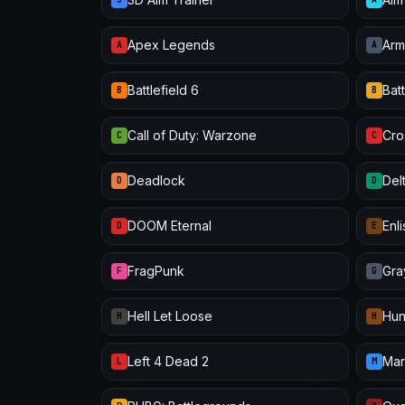
Apex Legends
Arm
A
A
Battlefield 6
Batt
B
B
Call of Duty: Warzone
Cro
C
C
Deadlock
Del
D
D
DOOM Eternal
Enl
D
E
FragPunk
Gra
F
G
Hell Let Loose
Hun
H
H
Left 4 Dead 2
Mar
L
M