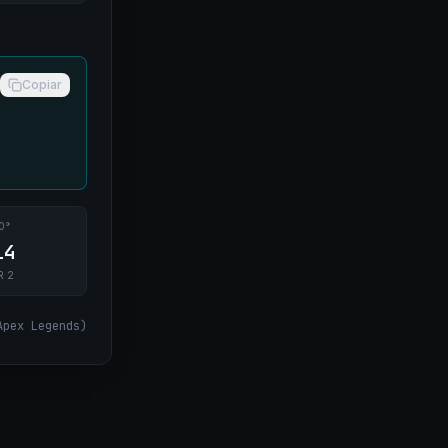
Copiar
0°
14
R 2
Apex Legends
)