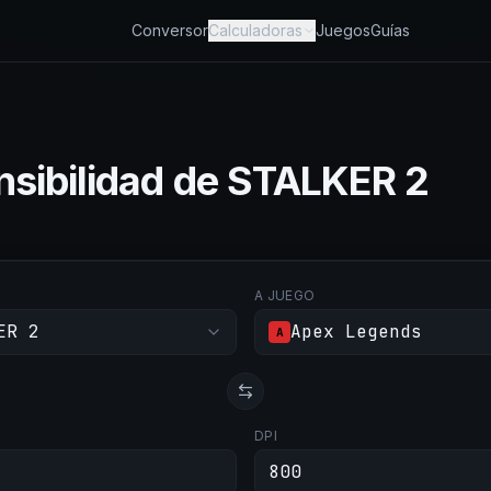
Conversor
Calculadoras
Juegos
Guías
nsibilidad de STALKER 2
O
A JUEGO
ER 2
Apex Legends
A
DPI