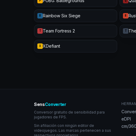
PUBG: Battlegrounds
Qua
P
Q
Rainbow Six Siege
Rus
R
R
Team Fortress 2
The
T
T
XDefiant
X
HERRA
Sens
Converter
Conver
Conversor gratuito de sensibilidad para
jugadores de FPS.
eDPI
Sin afiliación con ningún editor de
cm/360
videojuegos. Las marcas pertenecen a sus
respectivos propietarios.