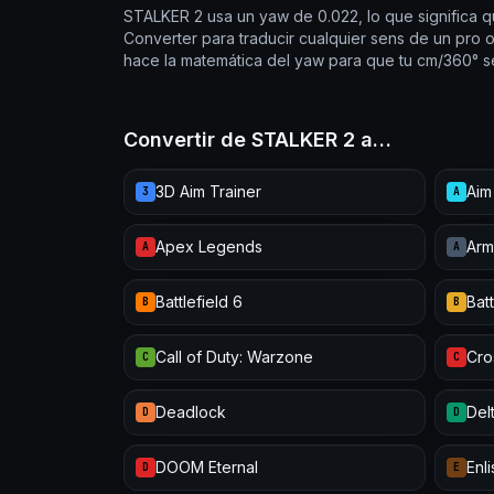
STALKER 2 usa un yaw de 0.022, lo que significa qu
Converter para traducir cualquier sens de un pro
hace la matemática del yaw para que tu cm/360° s
Convertir de STALKER 2 a…
3D Aim Trainer
Aim
3
A
Apex Legends
Arm
A
A
Battlefield 6
Batt
B
B
Call of Duty: Warzone
Cro
C
C
Deadlock
Del
D
D
DOOM Eternal
Enl
D
E