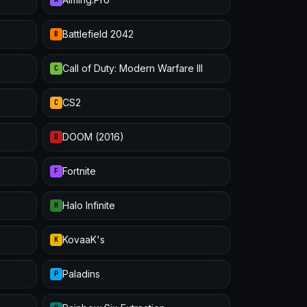
Battlefield 2042
B
Call of Duty: Modern Warfare III
C
CS2
C
DOOM (2016)
D
Fortnite
F
Halo Infinite
H
KovaaK's
K
Paladins
P