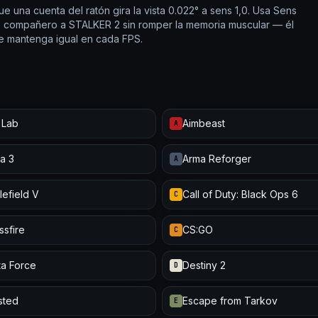
e una cuenta del ratón gira la vista 0.022° a sens 1,0. Usa Sens
 o compañero a STALKER 2 sin romper la memoria muscular — él
e mantenga igual en cada FPS.
 Lab
Aimbeast
A
a 3
Arma Reforger
A
lefield V
Call of Duty: Black Ops 6
C
ssfire
CS:GO
C
ta Force
Destiny 2
D
isted
Escape from Tarkov
E