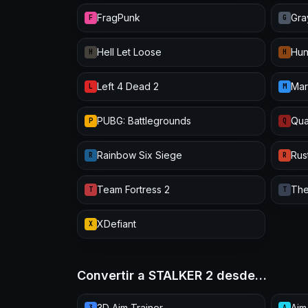
FragPunk
Gra
F
G
Hell Let Loose
Hun
H
H
Left 4 Dead 2
Mar
L
M
PUBG: Battlegrounds
Qua
P
Q
Rainbow Six Siege
Rus
R
R
Team Fortress 2
The
T
T
XDefiant
X
Convertir a STALKER 2 desde…
3D Aim Trainer
Aim
3
A