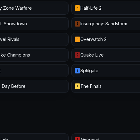
y Zone Warfare
Half-Life 2
H
t: Showdown
Insurgency: Sandstorm
I
vel Rivals
Overwatch 2
O
ke Champions
Quake Live
Q
t
Splitgate
S
 Day Before
The Finals
T
 Lab
Aimbeast
A