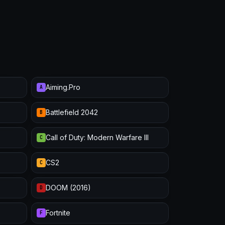
Aiming.Pro
A
Battlefield 2042
B
Call of Duty: Modern Warfare III
C
CS2
C
DOOM (2016)
D
Fortnite
F