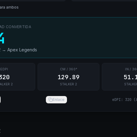
ara ambos
DAD CONVERTIDA
4
2
→
Apex Legends
EDPI
CM / 360°
IN / 36
320
129.89
51.
ALKER 2
STALKER 2
STALKE
Enlace
eDPI
:
320
(
2