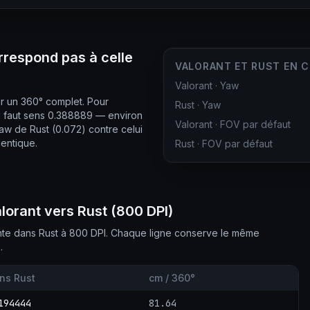
rrespond pas à celle
VALORANT ET RUST EN 
Valorant
·
Yaw
ur un 360° complet. Pour
Rust
·
Yaw
l faut sens 0.388889 — environ
Valorant
·
FOV par défaut
yaw de Rust (0.072) contre celui
dentique.
Rust
·
FOV par défaut
alorant vers Rust (800 DPI)
ente dans Rust à 800 DPI. Chaque ligne conserve le même
.
ns Rust
cm / 360°
194444
81.64