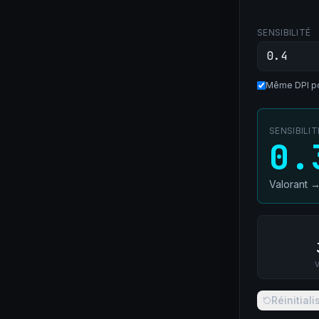
SENSIBILITÉ
Même DPI po
SENSIBILI
0.
Valorant
V
Réinitiali