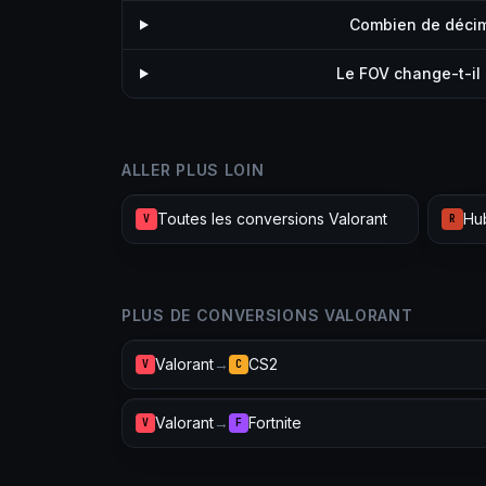
Combien de décima
Le FOV change-t-il 
ALLER PLUS LOIN
Toutes les conversions Valorant
Hub
V
R
PLUS DE CONVERSIONS VALORANT
Valorant
→
CS2
V
C
Valorant
→
Fortnite
V
F