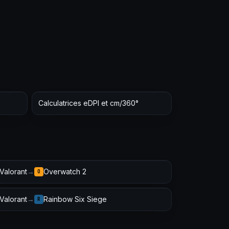
Calculatrices eDPI et cm/360°
Valorant
→
Overwatch 2
O
Valorant
→
Rainbow Six Siege
R