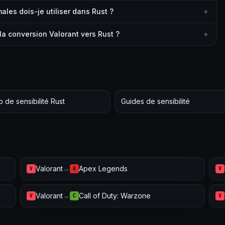
les dois-je utiliser dans Rust ?
+
la conversion Valorant vers Rust ?
+
 de sensibilité Rust
Guides de sensibilité
Valorant
→
Apex Legends
V
A
V
Valorant
→
Call of Duty: Warzone
V
C
V