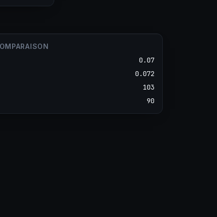
COMPARAISON
0.07
0.072
103
90