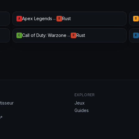
Apex Legends
→
Rust
A
R
O
Call of Duty: Warzone
→
Rust
C
R
R
EXPLORER
tisseur
Jeux
Guides
°