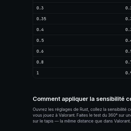
0.3
0.
0.35
0.
0.4
0.
0.5
0.
0.6
0.
0.8
0.
1
0.
Comment appliquer la sensibilité c
Ouvrez les réglages de Rust, collez la sensibilité 
vous jouez à Valorant. Faites le test du 360° sur 
sur le tapis — la même distance que dans Valorant. 