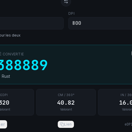
DPI
ur les deux
TÉ CONVERTIE
388889
→
Rust
EDPI
CM / 360°
IN / 36
320
40.82
16.
alorant
Valorant
Valora
ser
Lien
eDP