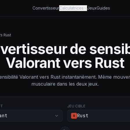
Convertisseur
Calculatrices
Jeux
Guides
rs Rust
ertisseur de sensib
Valorant vers Rust
sensibilité Valorant vers Rust instantanément. Même mou
musculaire dans les deux jeux.
RT
JEU CIBLE
ant
Rust
R