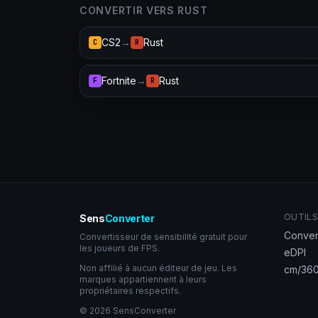
CONVERTIR VERS RUST
CS2
→
Rust
C
R
Fortnite
→
Rust
F
R
OUTILS
Sens
Converter
Conver
Convertisseur de sensibilité gratuit pour
les joueurs de FPS.
eDPI
Non affilié à aucun éditeur de jeu. Les
cm/360
marques appartiennent à leurs
propriétaires respectifs.
© 2026 SensConverter