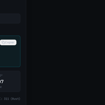
Copier
0°
07
nt
I
:
311
(
Rust
)