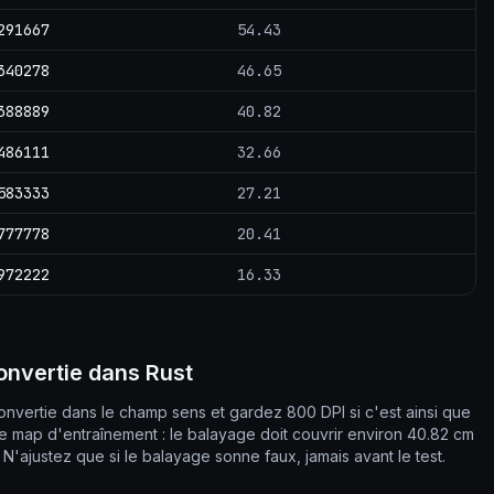
291667
54.43
340278
46.65
388889
40.82
486111
32.66
583333
27.21
777778
20.41
972222
16.33
onvertie dans Rust
convertie dans le champ sens et gardez 800 DPI si c'est ainsi que
une map d'entraînement : le balayage doit couvrir environ 40.82 cm
N'ajustez que si le balayage sonne faux, jamais avant le test.