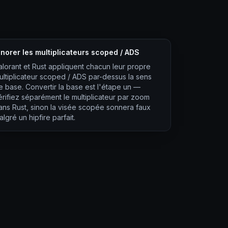
gnorer les multiplicateurs scoped / ADS
alorant et Rust appliquent chacun leur propre
ultiplicateur scoped / ADS par-dessus la sens
e base. Convertir la base est l'étape un —
érifiez séparément le multiplicateur par zoom
ans Rust, sinon la visée scopée sonnera faux
lgré un hipfire parfait.