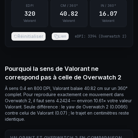
EDPI
CM / 360°
IN / 360°
320
40.82
16.07
Valorant
Valorant
Valorant
Réinitialiser
Lien
eDPI
:
3394
(
Overwatch 2
)
Pourquoi la sens de Valorant ne
correspond pas à celle de Overwatch 2
À sens 0.4 en 800 DPI, Valorant balaie 40.82 cm sur un 360°
complet. Pour reproduire exactement ce mouvement dans
Overwatch 2, il faut sens 4.2424 — environ 10.61× votre valeur
Valorant. Seule différence : le yaw de Overwatch 2 (0.0066)
contre celui de Valorant (0.07) ; le trajet en centimètres reste
identique.
VALORANT ET OVERWATCH 2 EN COMPARAISON