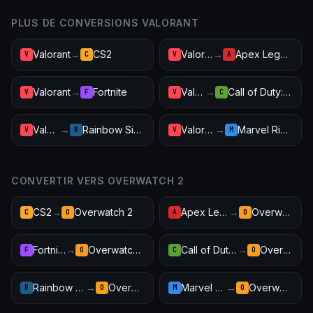
PLUS DE CONVERSIONS VALORANT
Valorant
→
CS2
Valorant
→
Apex Legends
V
C
V
A
Valorant
→
Fortnite
Valorant
→
Call of Duty: Warzone
V
F
V
C
Valorant
→
Rainbow Six Siege
Valorant
→
Marvel Rivals
V
R
V
M
CONVERTIR VERS OVERWATCH 2
CS2
→
Overwatch 2
Apex Legends
→
Overwatch 2
C
O
A
O
Fortnite
→
Overwatch 2
Call of Duty: Warzone
→
Overwatch 2
F
O
C
O
Rainbow Six Siege
→
Overwatch 2
Marvel Rivals
→
Overwatch 2
R
O
M
O