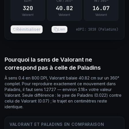
EDPI
CM / 360°
IN / 360°
320
40.82
16.07
Valorant
Valorant
Valorant
Réinitialiser
Lien
eDPI
:
1018
(
Paladins
)
Pourquoi la sens de Valorant ne
correspond pas à celle de Paladins
À sens 0.4 en 800 DPI, Valorant balaie 40.82 cm sur un 360°
complet. Pour reproduire exactement ce mouvement dans
Paladins, il faut sens 1.2727 — environ 3.18× votre valeur
Valorant. Seule différence : le yaw de Paladins (0.022) contre
celui de Valorant (0.07) ; le trajet en centimètres reste
identique.
VALORANT ET PALADINS EN COMPARAISON