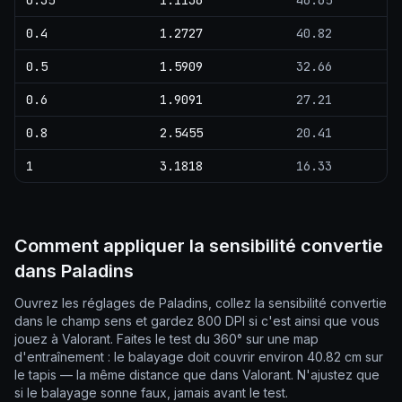
0.35
1.1136
46.65
0.4
1.2727
40.82
0.5
1.5909
32.66
0.6
1.9091
27.21
0.8
2.5455
20.41
1
3.1818
16.33
Comment appliquer la sensibilité convertie
dans Paladins
Ouvrez les réglages de Paladins, collez la sensibilité convertie
dans le champ sens et gardez 800 DPI si c'est ainsi que vous
jouez à Valorant. Faites le test du 360° sur une map
d'entraînement : le balayage doit couvrir environ 40.82 cm sur
le tapis — la même distance que dans Valorant. N'ajustez que
si le balayage sonne faux, jamais avant le test.