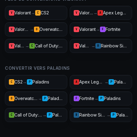
Valorant
→
CS2
Valorant
→
Apex Legends
V
C
V
A
Valorant
→
Overwatch 2
Valorant
→
Fortnite
V
O
V
F
Valorant
→
Call of Duty: Warzone
Valorant
→
Rainbow Six Siege
V
C
V
R
CONVERTIR VERS PALADINS
CS2
→
Paladins
Apex Legends
→
Paladins
C
P
A
P
Overwatch 2
→
Paladins
Fortnite
→
Paladins
O
P
F
P
Call of Duty: Warzone
→
Paladins
Rainbow Six Siege
→
Paladins
C
P
R
P