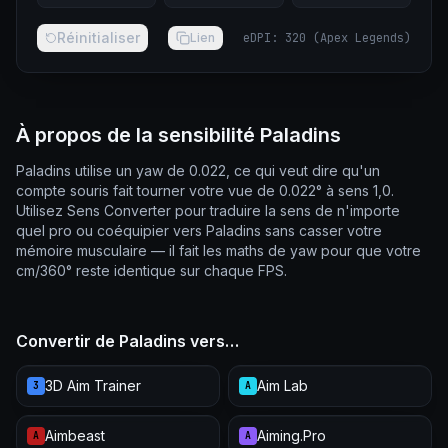
Réinitialiser
Lien
eDPI
:
320
(
Apex Legends
)
À propos de la sensibilité Paladins
Paladins utilise un yaw de 0.022, ce qui veut dire qu'un
compte souris fait tourner votre vue de 0.022° à sens 1,0.
Utilisez Sens Converter pour traduire la sens de n'importe
quel pro ou coéquipier vers Paladins sans casser votre
mémoire musculaire — il fait les maths de yaw pour que votre
cm/360° reste identique sur chaque FPS.
Convertir de Paladins vers…
3D Aim Trainer
Aim Lab
3
A
Aimbeast
Aiming.Pro
A
A