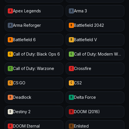
Apex Legends
Arma 3
A
A
Arma Reforger
Battlefield 2042
A
B
Battlefield 6
Battlefield V
B
B
Call of Duty: Black Ops 6
Call of Duty: Modern Warfare III
C
C
Call of Duty: Warzone
Crossfire
C
C
CS:GO
CS2
C
C
Deadlock
Delta Force
D
D
Destiny 2
DOOM (2016)
D
D
DOOM Eternal
Enlisted
D
E