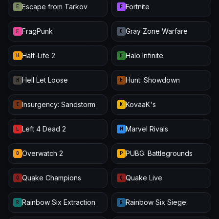
Escape from Tarkov
Fortnite
E
F
FragPunk
Gray Zone Warfare
F
G
Half-Life 2
Halo Infinite
H
H
Hell Let Loose
Hunt: Showdown
H
H
Insurgency: Sandstorm
KovaaK's
I
K
Left 4 Dead 2
Marvel Rivals
L
M
Overwatch 2
PUBG: Battlegrounds
O
P
Quake Champions
Quake Live
Q
Q
Rainbow Six Extraction
Rainbow Six Siege
R
R