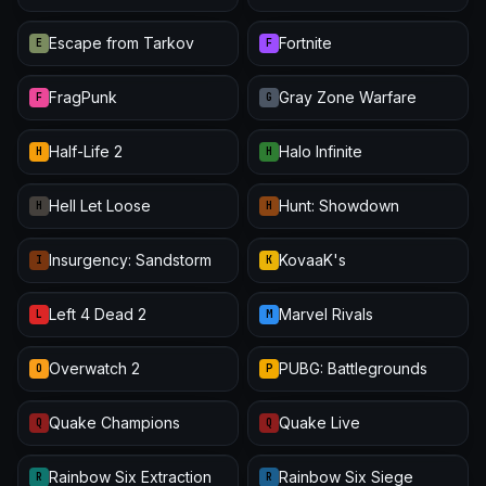
Escape from Tarkov
Fortnite
E
F
FragPunk
Gray Zone Warfare
F
G
Half-Life 2
Halo Infinite
H
H
Hell Let Loose
Hunt: Showdown
H
H
Insurgency: Sandstorm
KovaaK's
I
K
Left 4 Dead 2
Marvel Rivals
L
M
Overwatch 2
PUBG: Battlegrounds
O
P
Quake Champions
Quake Live
Q
Q
Rainbow Six Extraction
Rainbow Six Siege
R
R