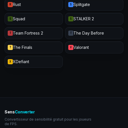
Rust
Splitgate
R
S
Squad
STALKER 2
S
S
Team Fortress 2
The Day Before
T
T
The Finals
Valorant
T
V
XDefiant
X
Sens
Converter
Convertisseur de sensibilité gratuit pour les joueurs
de FPS.