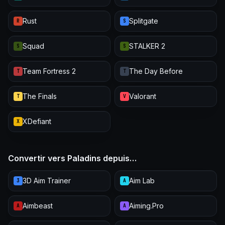
Rust
Splitgate
R
S
Squad
STALKER 2
S
S
Team Fortress 2
The Day Before
T
T
The Finals
Valorant
T
V
XDefiant
X
Convertir vers Paladins depuis…
3D Aim Trainer
Aim Lab
3
A
Aimbeast
Aiming.Pro
A
A