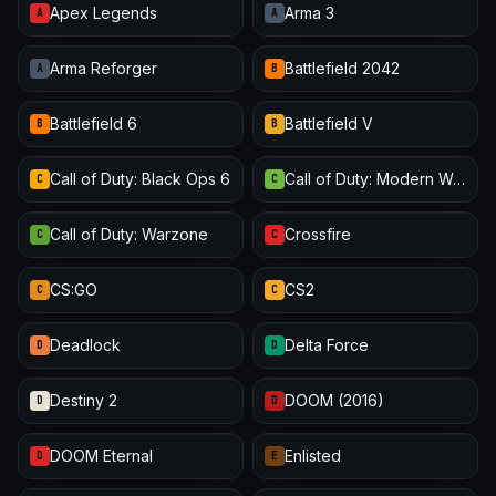
Apex Legends
Arma 3
A
A
Arma Reforger
Battlefield 2042
A
B
Battlefield 6
Battlefield V
B
B
Call of Duty: Black Ops 6
Call of Duty: Modern Warfare III
C
C
Call of Duty: Warzone
Crossfire
C
C
CS:GO
CS2
C
C
Deadlock
Delta Force
D
D
Destiny 2
DOOM (2016)
D
D
DOOM Eternal
Enlisted
D
E