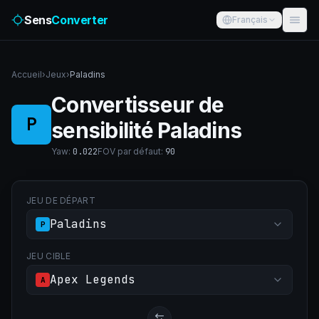
Sens
Converter
Français
Accueil
›
Jeux
›
Paladins
Convertisseur de
P
sensibilité Paladins
Yaw
:
0.022
FOV par défaut
:
90
JEU DE DÉPART
Paladins
P
JEU CIBLE
Apex Legends
A