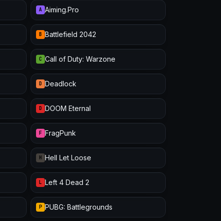
Aiming.Pro
A
Battlefield 2042
B
Call of Duty: Warzone
C
Deadlock
D
DOOM Eternal
D
FragPunk
F
Hell Let Loose
H
Left 4 Dead 2
L
PUBG: Battlegrounds
P