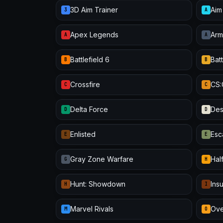
3D Aim Trainer
Aim
3
A
Apex Legends
Arm
A
A
Battlefield 6
Batt
B
B
Crossfire
CS
C
C
Delta Force
Des
D
D
Enlisted
Esc
E
E
Gray Zone Warfare
Half
G
H
Hunt: Showdown
Ins
H
I
Marvel Rivals
Ove
M
O