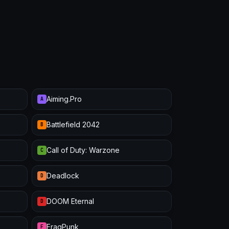
Aiming.Pro
A
Battlefield 2042
B
Call of Duty: Warzone
C
Deadlock
D
DOOM Eternal
D
FragPunk
F