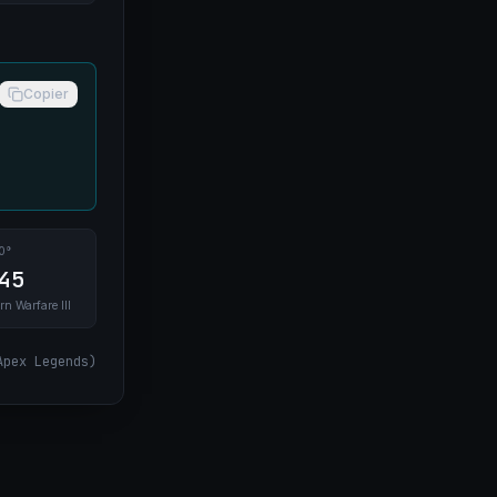
Copier
0°
45
rn Warfare III
Apex Legends
)