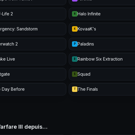
-Life 2
Halo Infinite
H
urgency: Sandstorm
KovaaK's
K
rwatch 2
Paladins
P
ke Live
Rainbow Six Extraction
R
itgate
Squad
S
 Day Before
The Finals
T
arfare III depuis…