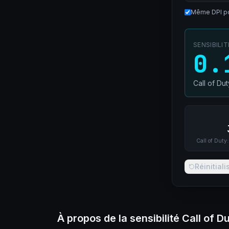
Même DPI po
SENSIBILI
0.
Call of Du
Call of Duty:
Réinitiali
À propos de la sensibilité Call of D