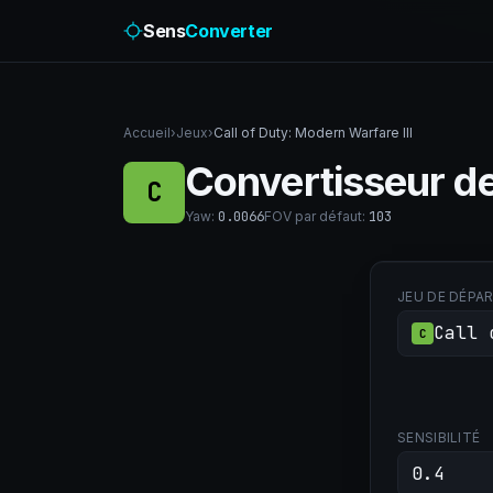
Sens
Converter
Accueil
›
Jeux
›
Call of Duty: Modern Warfare III
Convertisseur de 
C
Yaw
:
0.0066
FOV par défaut
:
103
JEU DE DÉPA
Call 
C
SENSIBILITÉ