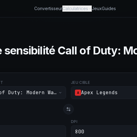
Convertisseur
Calculatrices
Jeux
Guides
sensibilité Call of Duty: M
RT
JEU CIBLE
of Duty: Modern Warfare III
Apex Legends
A
DPI