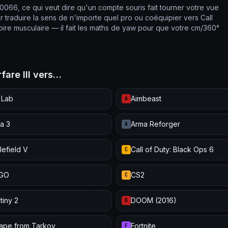
0.0066, ce qui veut dire qu'un compte souris fait tourner votre vue
r traduire la sens de n'importe quel pro ou coéquipier vers Call
oire musculaire — il fait les maths de yaw pour que votre cm/360°
fare III vers…
 Lab
Aimbeast
A
a 3
Arma Reforger
A
lefield V
Call of Duty: Black Ops 6
C
:GO
CS2
C
tiny 2
DOOM (2016)
D
ape from Tarkov
Fortnite
F