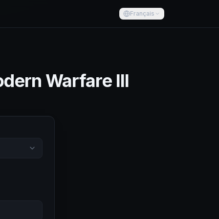
Français
odern Warfare III