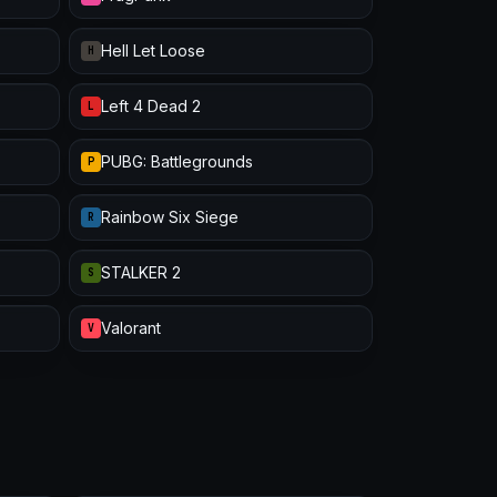
Hell Let Loose
H
Left 4 Dead 2
L
PUBG: Battlegrounds
P
Rainbow Six Siege
R
STALKER 2
S
Valorant
V