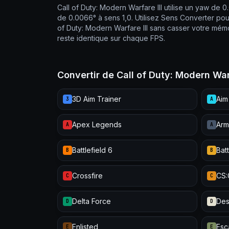
Call of Duty: Modern Warfare III utilise un yaw de 
de 0.0066° à sens 1,0. Utilisez Sens Converter pou
of Duty: Modern Warfare III sans casser votre mém
reste identique sur chaque FPS.
Convertir de Call of Duty: Modern War
3D Aim Trainer
Aim
3
A
Apex Legends
Arm
A
A
Battlefield 6
Batt
B
B
Crossfire
CS
C
C
Delta Force
Des
D
D
Enlisted
Esc
E
E