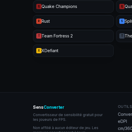
Quake Champions
Qua
Q
Q
Rust
Spl
R
S
Team Fortress 2
The
T
T
XDefiant
X
OUTILS
Sens
Converter
Conver
Convertisseur de sensibilité gratuit pour
les joueurs de FPS.
eDPI
Non affilié à aucun éditeur de jeu. Les
cm/360