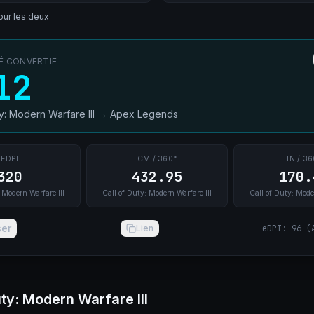
ur les deux
TÉ CONVERTIE
12
ty: Modern Warfare III
→
Apex Legends
EDPI
CM / 360°
IN / 36
320
432.95
170.
 Modern Warfare III
Call of Duty: Modern Warfare III
Call of Duty: Mode
ser
Lien
eDPI
:
96
(
uty: Modern Warfare III