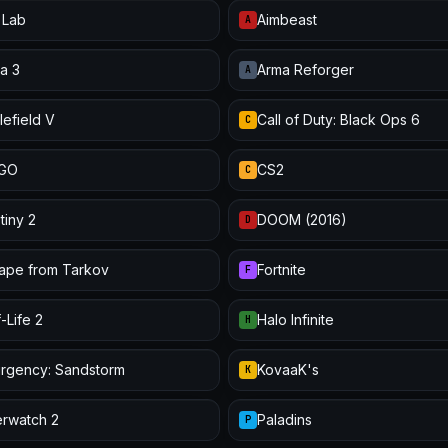
 Lab
Aimbeast
A
a 3
Arma Reforger
A
lefield V
Call of Duty: Black Ops 6
C
:GO
CS2
C
tiny 2
DOOM (2016)
D
ape from Tarkov
Fortnite
F
-Life 2
Halo Infinite
H
urgency: Sandstorm
KovaaK's
K
rwatch 2
Paladins
P