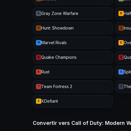
Gray Zone Warfare
Half
G
H
Hunt: Showdown
Ins
H
I
Marvel Rivals
Ove
M
O
Quake Champions
Qua
Q
Q
Rust
Spl
R
S
Team Fortress 2
The
T
T
XDefiant
X
Convertir vers Call of Duty: Modern W