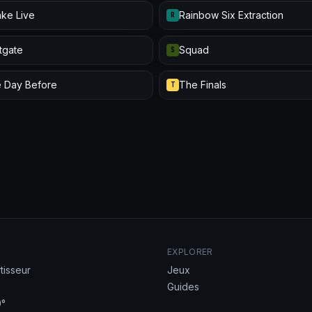
ke Live
Rainbow Six Extraction
R
itgate
Squad
S
 Day Before
The Finals
T
EXPLORER
tisseur
Jeux
Guides
°