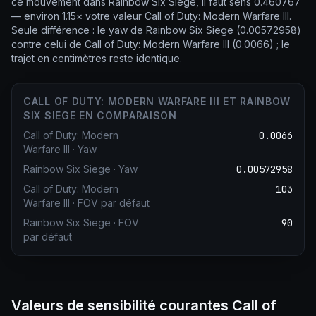
ce mouvement dans Rainbow Six Siege, il faut sens 0.460767
— environ 1.15× votre valeur Call of Duty: Modern Warfare III.
Seule différence : le yaw de Rainbow Six Siege (0.00572958)
contre celui de Call of Duty: Modern Warfare III (0.0066) ; le
trajet en centimètres reste identique.
CALL OF DUTY: MODERN WARFARE III ET RAINBOW
SIX SIEGE EN COMPARAISON
Call of Duty: Modern
0.0066
Warfare III
·
Yaw
Rainbow Six Siege
·
Yaw
0.00572958
Call of Duty: Modern
103
Warfare III
·
FOV par défaut
Rainbow Six Siege
·
FOV
90
par défaut
Valeurs de sensibilité courantes Call of