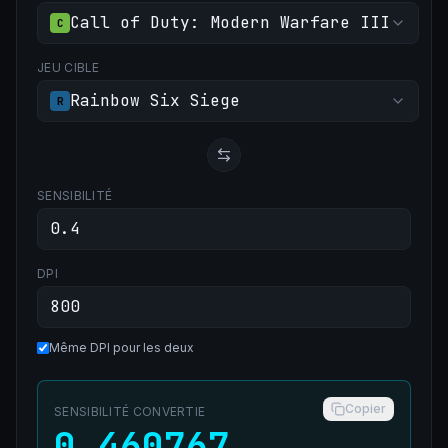
Call of Duty: Modern Warfare III
C
JEU CIBLE
Rainbow Six Siege
R
SENSIBILITÉ
DPI
Même DPI pour les deux
Copier
SENSIBILITÉ CONVERTIE
0.460767