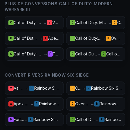
PLUS DE CONVERSIONS CALL OF DUTY: MODERN
WARFARE III
Call of Duty: Modern Warfare III
→
Valorant
Call of Duty: Modern Warfare III
→
CS2
C
V
C
C
Call of Duty: Modern Warfare III
→
Apex Legends
Call of Duty: Modern Warfare III
→
Overwatch 2
C
A
C
O
Call of Duty: Modern Warfare III
→
Fortnite
Call of Duty: Modern Warfare III
→
Call of Duty: Warzone
C
F
C
C
CONVERTIR VERS RAINBOW SIX SIEGE
Valorant
→
Rainbow Six Siege
CS2
→
Rainbow Six Siege
V
R
C
R
Apex Legends
→
Rainbow Six Siege
Overwatch 2
→
Rainbow Six Siege
A
R
O
R
Fortnite
→
Rainbow Six Siege
Call of Duty: Warzone
→
Rainbow Six Siege
F
R
C
R