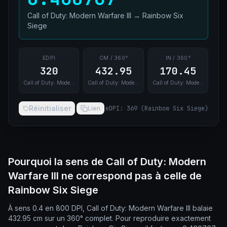
Call of Duty: Modern Warfare III
→
Rainbow Six
Siege
EDPI
CM / 360°
IN / 360°
320
432.95
170.45
Call of Duty: Modern Warfare III
Call of Duty: Modern Warfare III
Call of Duty: Modern Warfare III
Réinitialiser
Lien
eDPI
:
369
(
Rainbow Six Siege
)
Pourquoi la sens de Call of Duty: Modern
Warfare III ne correspond pas à celle de
Rainbow Six Siege
À sens 0.4 en 800 DPI, Call of Duty: Modern Warfare III balaie
432.95 cm sur un 360° complet. Pour reproduire exactement