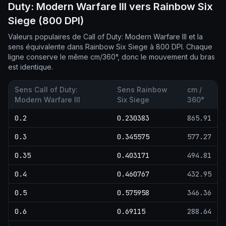
Duty: Modern Warfare III vers Rainbow Six
Siege (800 DPI)
Valeurs populaires de Call of Duty: Modern Warfare III et la
sens équivalente dans Rainbow Six Siege à 800 DPI. Chaque
ligne conserve le même cm/360°, donc le mouvement du bras
est identique.
Sens Call of Duty:
Sens Rainbow
cm /
Modern Warfare III
Six Siege
360°
0.2
0.230383
865.91
0.3
0.345575
577.27
0.35
0.403171
494.81
0.4
0.460767
432.95
0.5
0.575958
346.36
0.6
0.69115
288.64