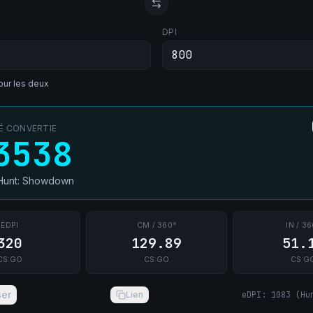
DPI
ur les deux
TÉ CONVERTIE
3538
Hunt: Showdown
EDPI
CM / 360°
IN / 36
320
129.89
51.
CS:GO
CS:GO
CS:G
ser
Lien
eDPI
:
1083
(
Hu