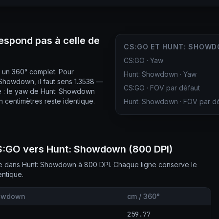
espond pas à celle de
CS:GO ET HUNT: SHOW
CS:GO
·
Yaw
r un 360° complet. Pour
Hunt: Showdown
·
Yaw
howdown, il faut sens 1.3538 —
CS:GO
·
FOV par défaut
ce : le yaw de Hunt: Showdown
en centimètres reste identique.
Hunt: Showdown
·
FOV par dé
CS:GO vers Hunt: Showdown (800 DPI)
te dans Hunt: Showdown à 800 DPI. Chaque ligne conserve le
ntique.
howdown
cm / 360°
259.77