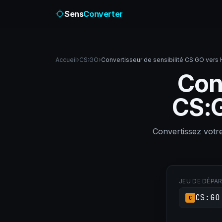
Sens
Converter
Accueil
›
CS:GO
›
Convertisseur de sensibilité CS:GO ver
Conv
CS:
Convertissez vot
JEU DE DÉPA
CS:GO
C