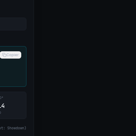
Copier
0°
14
O
nt: Showdown
)