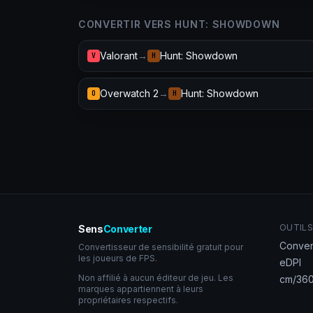
CONVERTIR VERS HUNT: SHOWDOWN
Valorant
→
Hunt: Showdown
V
H
Overwatch 2
→
Hunt: Showdown
O
H
OUTILS
Sens
Converter
Conver
Convertisseur de sensibilité gratuit pour
les joueurs de FPS.
eDPI
Non affilié à aucun éditeur de jeu. Les
cm/360
marques appartiennent à leurs
propriétaires respectifs.