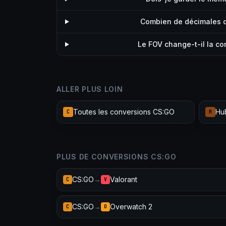
Combien de décimales d
Le FOV change-t-il la c
ALLER PLUS LOIN
Toutes les conversions CS:GO
C
H
PLUS DE CONVERSIONS CS:GO
CS:GO
→
Valorant
C
V
CS:GO
→
Overwatch 2
C
O