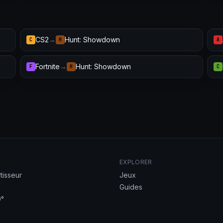
CS2
→
Hunt: Showdown
C
H
A
Fortnite
→
Hunt: Showdown
F
H
C
EXPLORER
tisseur
Jeux
Guides
°