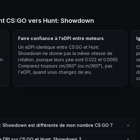
ant CS:GO vers Hunt: Showdown
Faire confiance à l'eDPI entre moteurs
I
Un eDPI identique entre CS:GO et Hunt:
C
Showdown ne donne pas la même vitesse de
p
wn
rotation, puisque leurs yaw sont 0.022 et 0.0065.
s
Comparez toujours cm/360° (ou in/360°), pas
v
l'eDPI, quand vous changez de jeu.
d
s
t: Showdown est différente de mon nombre CS:GO ?
+
e DPI sur CS:GO et Hunt: Showdown ?
+