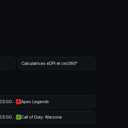
Calculatrices eDPI et cm/360°
CS:GO
→
Apex Legends
A
CS:GO
→
Call of Duty: Warzone
C