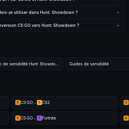
ois-je utiliser dans Hunt: Showdown ?
+
onversion CS:GO vers Hunt: Showdown ?
+
Hub de sensibilité Hunt: Showdown
Guides de sensibilité
CS:GO
→
CS2
C
C
C
CS:GO
→
Fortnite
C
F
C