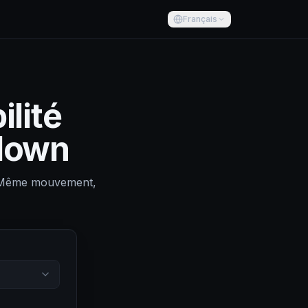
Français
ilité
down
. Même mouvement,