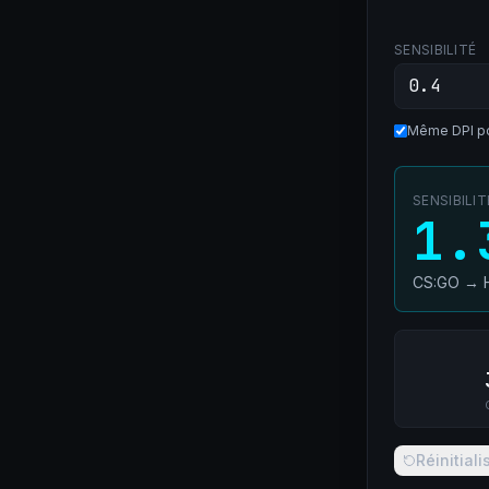
SENSIBILITÉ
Même DPI po
SENSIBILI
1.
CS:GO
→
Réinitiali