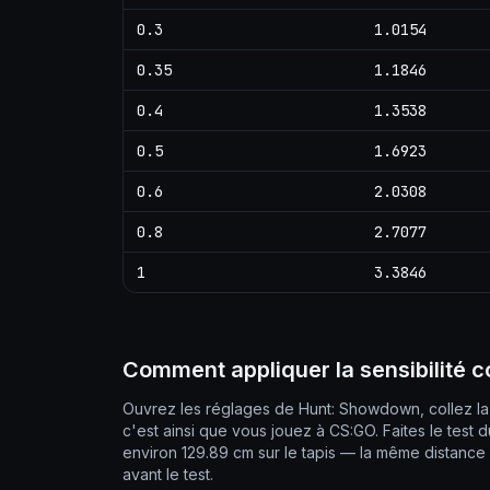
0.3
1.0154
0.35
1.1846
0.4
1.3538
0.5
1.6923
0.6
2.0308
0.8
2.7077
1
3.3846
Comment appliquer la sensibilité 
Ouvrez les réglages de Hunt: Showdown, collez la 
c'est ainsi que vous jouez à CS:GO. Faites le test 
environ 129.89 cm sur le tapis — la même distance
avant le test.