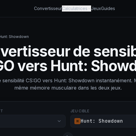
Convertisseur
Calculatrices
Jeux
Guides
s Hunt: Showdown
ertisseur de sensib
GO vers Hunt: Show
re sensibilité CS:GO vers Hunt: Showdown instantanément
même mémoire musculaire dans les deux jeux.
RT
JEU CIBLE
Hunt: Showdown
H