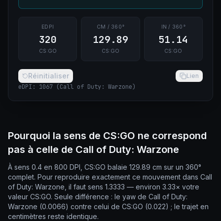
EDPI
CM / 360°
IN / 360°
320
129.89
51.14
CS:GO
CS:GO
CS:GO
Réinitialiser
Lien
eDPI
:
1067
(
Call of Duty: Warzone
)
Pourquoi la sens de CS:GO ne correspond
pas à celle de Call of Duty: Warzone
À sens 0.4 en 800 DPI, CS:GO balaie 129.89 cm sur un 360°
complet. Pour reproduire exactement ce mouvement dans Call
of Duty: Warzone, il faut sens 1.3333 — environ 3.33× votre
valeur CS:GO. Seule différence : le yaw de Call of Duty:
Warzone (0.0066) contre celui de CS:GO (0.022) ; le trajet en
centimètres reste identique.