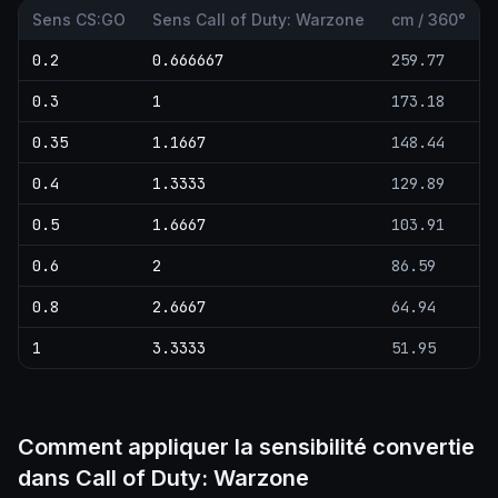
Sens CS:GO
Sens Call of Duty: Warzone
cm / 360°
0.2
0.666667
259.77
0.3
1
173.18
0.35
1.1667
148.44
0.4
1.3333
129.89
0.5
1.6667
103.91
0.6
2
86.59
0.8
2.6667
64.94
1
3.3333
51.95
Comment appliquer la sensibilité convertie
dans Call of Duty: Warzone