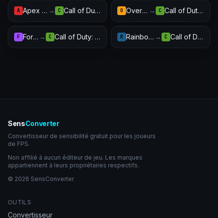
Apex Legends
→
Call of Duty: Warzone
Overwatch 2
→
Call of Duty: Warzone
A
C
O
C
Fortnite
→
Call of Duty: Warzone
Rainbow Six Siege
→
Call of Duty: Warzone
F
C
R
C
Sens
Converter
Convertisseur de sensibilité gratuit pour les joueurs
de FPS.
Non affilié à aucun éditeur de jeu. Les marques
appartiennent à leurs propriétaires respectifs.
© 2026 SensConverter
OUTILS
Convertisseur