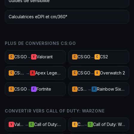
Guides de sensibilité
Calculatrices eDPI et cm/360°
PLUS DE CONVERSIONS CS:GO
CS:GO
→
Valorant
CS:GO
→
CS2
C
V
C
C
CS:GO
→
Apex Legends
CS:GO
→
Overwatch 2
C
A
C
O
CS:GO
→
Fortnite
CS:GO
→
Rainbow Six Siege
C
F
C
R
CONVERTIR VERS CALL OF DUTY: WARZONE
Valorant
→
Call of Duty: Warzone
CS2
→
Call of Duty: Warzone
V
C
C
C