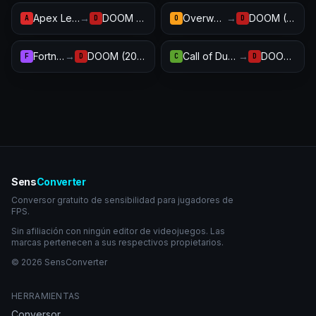
Apex Legends
→
DOOM (2016)
Overwatch 2
→
DOOM (2016)
A
D
O
D
Fortnite
→
DOOM (2016)
Call of Duty: Warzone
→
DOOM (2016)
F
D
C
D
Sens
Converter
Conversor gratuito de sensibilidad para jugadores de
FPS.
Sin afiliación con ningún editor de videojuegos. Las
marcas pertenecen a sus respectivos propietarios.
© 2026 SensConverter
HERRAMIENTAS
Conversor