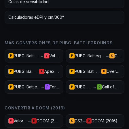
Guías de sensibilidad
Calculadoras eDPI y cm/360°
MÁS CONVERSIONES DE PUBG: BATTLEGROUNDS
PUBG: Battlegrounds
→
Valorant
PUBG: Battlegrounds
→
CS2
P
V
P
C
PUBG: Battlegrounds
→
Apex Legends
PUBG: Battlegrounds
→
Overwatch 2
P
A
P
O
PUBG: Battlegrounds
→
Fortnite
PUBG: Battlegrounds
→
Call of Duty: Warzone
P
F
P
C
CONVERTIR A DOOM (2016)
Valorant
→
DOOM (2016)
CS2
→
DOOM (2016)
V
D
C
D