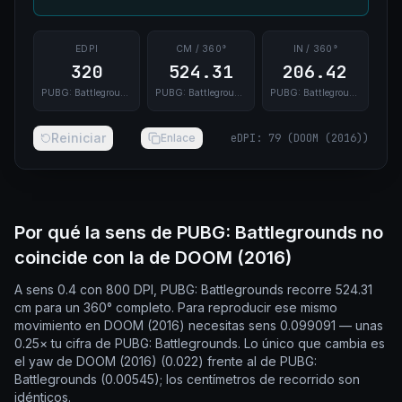
EDPI
CM / 360°
IN / 360°
320
524.31
206.42
PUBG: Battlegrounds
PUBG: Battlegrounds
PUBG: Battlegrounds
Reiniciar
Enlace
eDPI
:
79
(
DOOM (2016)
)
Por qué la sens de PUBG: Battlegrounds no
coincide con la de DOOM (2016)
A sens 0.4 con 800 DPI, PUBG: Battlegrounds recorre 524.31
cm para un 360° completo. Para reproducir ese mismo
movimiento en DOOM (2016) necesitas sens 0.099091 — unas
0.25× tu cifra de PUBG: Battlegrounds. Lo único que cambia es
el yaw de DOOM (2016) (0.022) frente al de PUBG:
Battlegrounds (0.00545); los centímetros de recorrido son
idénticos.