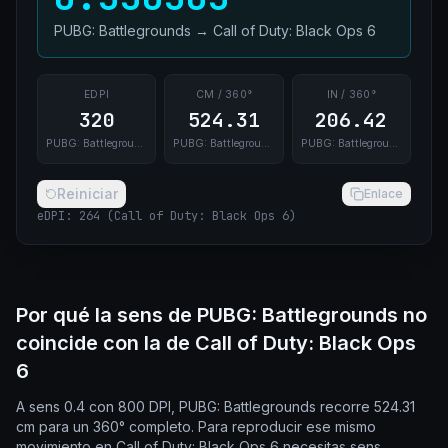
PUBG: Battlegrounds
→
Call of Duty: Black Ops 6
EDPI
CM / 360°
IN / 360°
320
524.31
206.42
PUBG: Battlegrounds
PUBG: Battlegrounds
PUBG: Battlegrounds
Reiniciar
Enlace
eDPI
:
264
(
Call of Duty: Black Ops 6
)
Por qué la sens de PUBG: Battlegrounds no
coincide con la de Call of Duty: Black Ops
6
A sens 0.4 con 800 DPI, PUBG: Battlegrounds recorre 524.31
cm para un 360° completo. Para reproducir ese mismo
movimiento en Call of Duty: Black Ops 6 necesitas sens