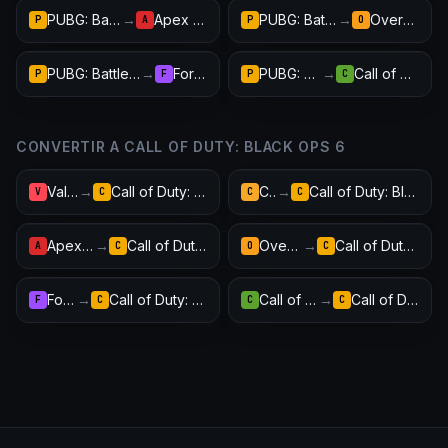
PUBG: Battlegrounds
→
Apex Legends
PUBG: Battlegrounds
→
Overwatch 2
P
A
P
O
PUBG: Battlegrounds
→
Fortnite
PUBG: Battlegrounds
→
Call of Duty: Warzone
P
F
P
C
CONVERTIR A CALL OF DUTY: BLACK OPS 6
Valorant
→
Call of Duty: Black Ops 6
CS2
→
Call of Duty: Black Ops 6
V
C
C
C
Apex Legends
→
Call of Duty: Black Ops 6
Overwatch 2
→
Call of Duty: Black Ops 6
A
C
O
C
Fortnite
→
Call of Duty: Black Ops 6
Call of Duty: Warzone
→
Call of Duty: Black Ops 6
F
C
C
C