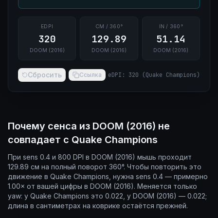
EDPI
CM / 360°
IN / 360°
320
129.89
51.14
DOOM (2016)
DOOM (2016)
DOOM (2016)
Сбросить
Ссылка
eDPI
:
320
(
Quake Champions
)
Почему сенса из DOOM (2016) не
совпадает с Quake Champions
При sens 0.4 и 800 DPI в DOOM (2016) мышь проходит
129.89 см на полный поворот 360°. Чтобы повторить это
движение в Quake Champions, нужна sens 0.4 — примерно
1.00× от вашей цифры в DOOM (2016). Меняется только
yaw: у Quake Champions это 0.022, у DOOM (2016) — 0.022;
длина в сантиметрах на коврике остаётся прежней.