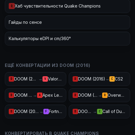
Хаб чувствительности Quake Champions
Q
Гайды по сенсе
Калькуляторы eDPI и cm/360°
ЕЩЁ КОНВЕРТАЦИИ ИЗ DOOM (2016)
DOOM (2016)
→
Valorant
DOOM (2016)
→
CS2
D
V
D
C
DOOM (2016)
→
Apex Legends
DOOM (2016)
→
Overwatch 2
D
A
D
O
DOOM (2016)
→
Fortnite
DOOM (2016)
→
Call of Duty: Warzone
D
F
D
C
КОНВЕРТИРОВАТЬ В QUAKE CHAMPIONS