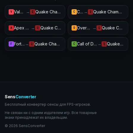
Valorant
→
Quake Champions
CS2
→
Quake Champions
V
Q
C
Q
Apex Legends
→
Quake Champions
Overwatch 2
→
Quake Champions
A
Q
O
Q
Fortnite
→
Quake Champions
Call of Duty: Warzone
→
Quake Champions
F
Q
C
Q
Sens
Converter
Бесплатный конвертер сенсы для FPS-игроков.
Не связан ни с одним издателем игр. Все товарные
знаки принадлежат их владельцам.
© 2026 SensConverter