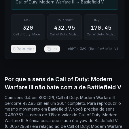
Call of Duty: Modern Warfare III
→
Battlefield V
EDPI
CM / 360°
IN / 360°
320
432.95
170.45
Call of Duty: Modern Warfare III
Call of Duty: Modern Warfare III
Call of Duty: Modern Warfare III
Reiniciar
Link
eDPI
:
369
(
Battlefield V
)
Por que a sens de Call of Duty: Modern
Warfare III não bate com a de Battlefield V
Com sens 0.4 em 800 DPI, Call of Duty: Modern Warfare III
percorre 432.95 cm em um 360° completo. Para reproduzir o
mesmo movimento em Battlefield V, você precisa de sens
0.460767 — cerca de 1.15× o valor de Call of Duty: Modern
Warfare III. A única coisa que muda é o yaw de Battlefield V
(0.00572958) em relação ao de Call of Duty: Modern Warfare