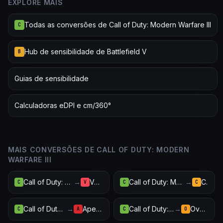
EXPLORE MAIS
Todas as conversões de Call of Duty: Modern Warfare III
C
Hub de sensibilidade de Battlefield V
B
Guias de sensibilidade
Calculadoras eDPI e cm/360°
MAIS CONVERSÕES DE CALL OF DUTY: MODERN
WARFARE III
Call of Duty: Modern Warfare III
→
Valorant
Call of Duty: Modern Warfare III
→
CS2
C
V
C
C
Call of Duty: Modern Warfare III
→
Apex Legends
Call of Duty: Modern Warfare III
→
Overwatch 2
C
A
C
O