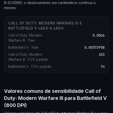
III (0.0066); o deslocamento em centímetros continua o
mesmo.
CALL OF DUTY: MODERN WARFARE III E
BATTLEFIELD V LADO A LADO
Call of Duty: Modern
0.0066
Warfare III
·
Yaw
Battlefield V
·
Yaw
0.00572958
Call of Duty: Modern
103
Warfare III
·
FOV padrão
Battlefield V
·
FOV padrão
74
Valores comuns de sensibilidade Call of
Duty: Modern Warfare III para Battlefield V
(800 DPI)