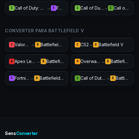
Call of Duty: Modern Warfare III
→
Fortnite
Call of Duty: Modern Warfare III
→
Call of Duty: Warzone
C
F
C
C
CONVERTER PARA BATTLEFIELD V
Valorant
→
Battlefield V
CS2
→
Battlefield V
V
B
C
B
Apex Legends
→
Battlefield V
Overwatch 2
→
Battlefield V
A
B
O
B
Fortnite
→
Battlefield V
Call of Duty: Warzone
→
Battlefield V
F
B
C
B
Sens
Converter