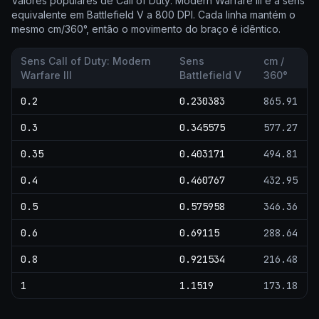
Valores populares de Call of Duty: Modern Warfare III e a sens
equivalente em Battlefield V a 800 DPI. Cada linha mantém o
mesmo cm/360°, então o movimento do braço é idêntico.
Sens Call of Duty: Modern
Sens
cm /
Warfare III
Battlefield V
360°
0.2
0.230383
865.91
0.3
0.345575
577.27
0.35
0.403171
494.81
0.4
0.460767
432.95
0.5
0.575958
346.36
0.6
0.69115
288.64
0.8
0.921534
216.48
1
1.1519
173.18