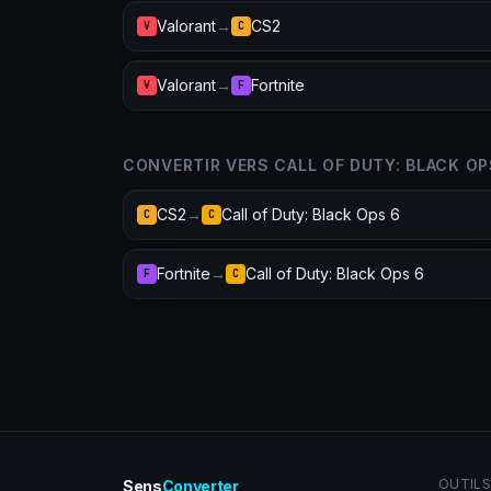
Valorant
→
CS2
V
C
Valorant
→
Fortnite
V
F
CONVERTIR VERS CALL OF DUTY: BLACK OP
CS2
→
Call of Duty: Black Ops 6
C
C
Fortnite
→
Call of Duty: Black Ops 6
F
C
OUTILS
Sens
Converter