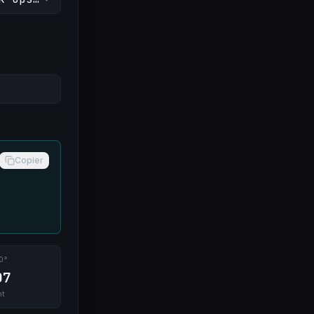
Copier
0°
07
nt