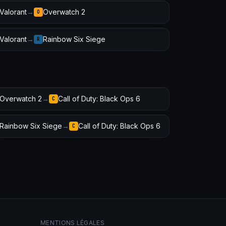
Valorant
→
Overwatch 2
O
Valorant
→
Rainbow Six Siege
R
Overwatch 2
→
Call of Duty: Black Ops 6
C
Rainbow Six Siege
→
Call of Duty: Black Ops 6
C
MENTIONS LÉGALES