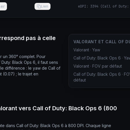
ser
Lien
eDPI
:
3394
(
Call of Duty:
rrespond pas à celle
VALORANT ET CALL OF D
Valorant
·
Yaw
ur un 360° complet. Pour
Call of Duty: Black Ops 6
·
Ya
uty: Black Ops 6, il faut sens
Valorant
·
FOV par défaut
e différence : le yaw de Call of
(0.07) ; le trajet en
Call of Duty: Black Ops 6
·
FO
défaut
lorant vers Call of Duty: Black Ops 6 (800
nte dans Call of Duty: Black Ops 6 à 800 DPI. Chaque ligne