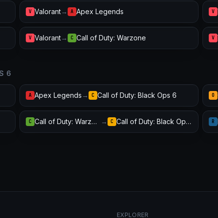
Valorant
→
Apex Legends
V
A
V
Valorant
→
Call of Duty: Warzone
V
C
V
S 6
Apex Legends
→
Call of Duty: Black Ops 6
A
C
O
Call of Duty: Warzone
→
Call of Duty: Black Ops 6
C
C
R
EXPLORER