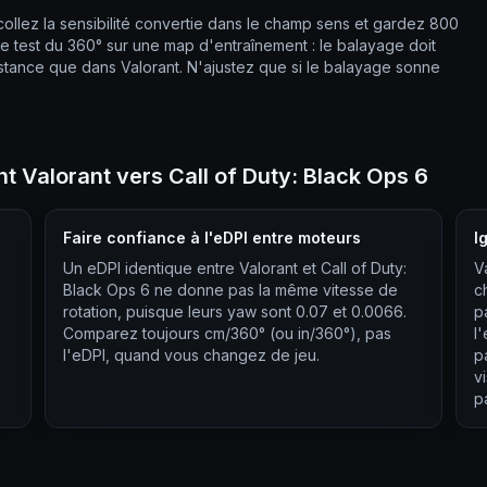
collez la sensibilité convertie dans le champ sens et gardez 800
s le test du 360° sur une map d'entraînement : le balayage doit
istance que dans Valorant. N'ajustez que si le balayage sonne
t Valorant vers Call of Duty: Black Ops 6
Faire confiance à l'eDPI entre moteurs
I
Un eDPI identique entre Valorant et Call of Duty:
V
Black Ops 6 ne donne pas la même vitesse de
c
rotation, puisque leurs yaw sont 0.07 et 0.0066.
p
Comparez toujours cm/360° (ou in/360°), pas
l
l'eDPI, quand vous changez de jeu.
p
v
pa