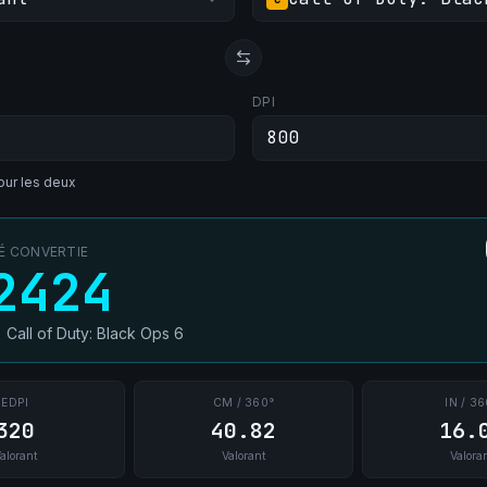
DPI
ur les deux
TÉ CONVERTIE
2424
→
Call of Duty: Black Ops 6
EDPI
CM / 360°
IN / 36
320
40.82
16.
alorant
Valorant
Valora