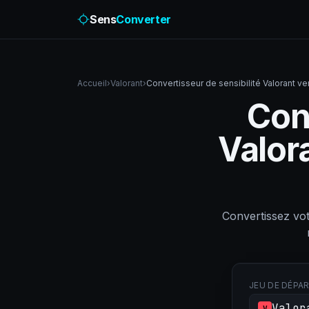
Sens
Converter
Accueil
›
Valorant
›
Convertisseur de sensibilité Valorant ve
Conv
Valora
Convertissez vot
JEU DE DÉPA
Valor
V