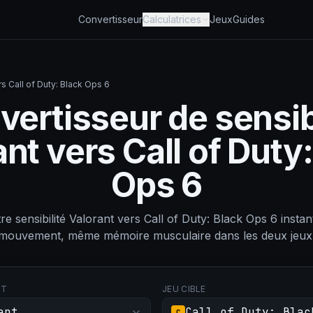
Convertisseur
Calculatrices
Jeux
Guides
rs Call of Duty: Black Ops 6
ertisseur de sensib
nt vers Call of Duty
Ops 6
re sensibilité Valorant vers Call of Duty: Black Ops 6 ins
mouvement, même mémoire musculaire dans les deux jeux
RT
JEU CIBLE
ant
Call of Duty: Blac
C