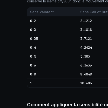
conserve le même cm/360°, donc le mouvement du 
Sens Valorant
Sens Call of Dut
0.2
2.1212
0.3
3.1818
0.35
3.7121
0.4
4.2424
0.5
5.303
0.6
6.3636
0.8
8.4848
1
10.606
Comment appliquer la sensibilité c