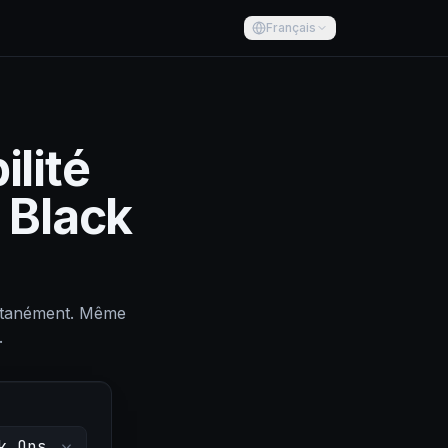
Français
ilité
: Black
tantanément. Même
.
k Ops 6