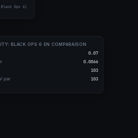
 Black Ops 6
)
UTY: BLACK OPS 6 EN COMPARAISON
0.07
w
0.0066
103
V par
103