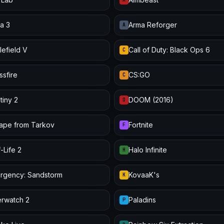
a 3
Arma Reforger
A
lefield V
Call of Duty: Black Ops 6
C
ssfire
CS:GO
C
tiny 2
DOOM (2016)
D
ape from Tarkov
Fortnite
F
-Life 2
Halo Infinite
H
urgency: Sandstorm
KovaaK's
K
rwatch 2
Paladins
P