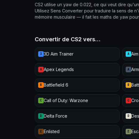
CS2 utilise un yaw de 0.022, ce qui veut dire qu'un
Utilisez Sens Converter pour traduire la sens de 
mémoire musculaire — il fait les maths de yaw pou
Convertir de CS2 vers…
3D Aim Trainer
Aim
3
A
Apex Legends
Arm
A
A
Battlefield 6
Batt
B
B
Call of Duty: Warzone
Cro
C
C
Delta Force
Des
D
D
Enlisted
Esc
E
E