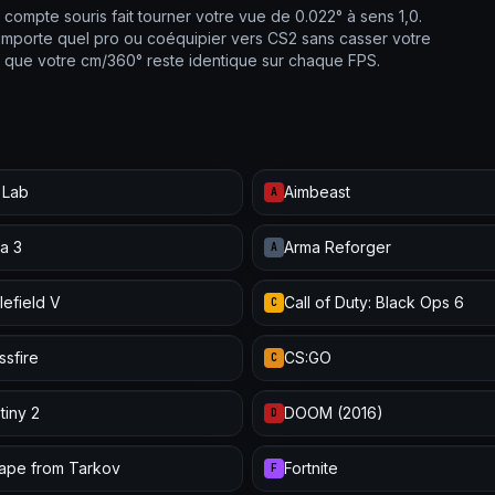
 compte souris fait tourner votre vue de 0.022° à sens 1,0.
n'importe quel pro ou coéquipier vers CS2 sans casser votre
r que votre cm/360° reste identique sur chaque FPS.
 Lab
Aimbeast
A
a 3
Arma Reforger
A
lefield V
Call of Duty: Black Ops 6
C
ssfire
CS:GO
C
tiny 2
DOOM (2016)
D
ape from Tarkov
Fortnite
F