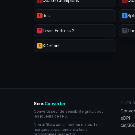
Quake Champions
Qua
Q
Q
Rust
Spl
R
S
Team Fortress 2
The
T
T
XDefiant
X
OUTILS
Sens
Converter
Conver
Convertisseur de sensibilité gratuit pour
les joueurs de FPS.
eDPI
Non affilié à aucun éditeur de jeu. Les
cm/360
marques appartiennent à leurs
propriétaires respectifs.