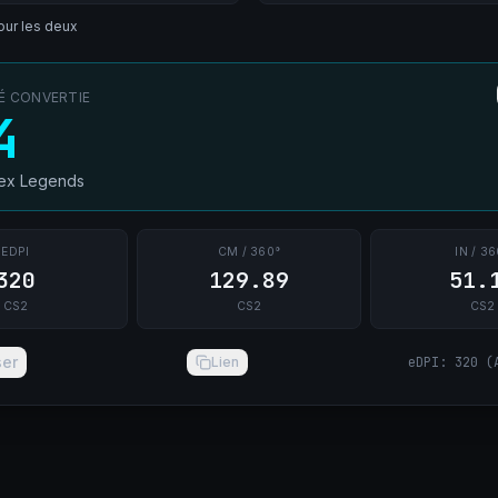
ur les deux
TÉ CONVERTIE
4
ex Legends
EDPI
CM / 360°
IN / 36
320
129.89
51.
CS2
CS2
CS2
ser
Lien
eDPI
:
320
(