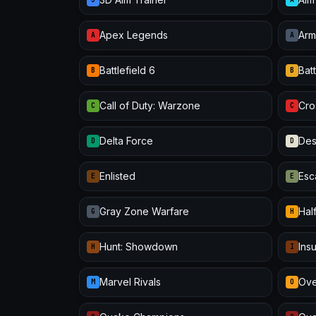
Apex Legends
Arm
A
A
Battlefield 6
Batt
B
B
Call of Duty: Warzone
Cro
C
C
Delta Force
Des
D
D
Enlisted
Esc
E
E
Gray Zone Warfare
Half
G
H
Hunt: Showdown
Ins
H
I
Marvel Rivals
Ove
M
O