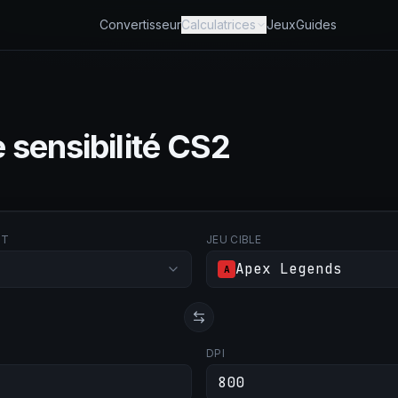
Convertisseur
Calculatrices
Jeux
Guides
 sensibilité CS2
RT
JEU CIBLE
Apex Legends
A
DPI