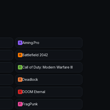
Aiming.Pro
A
Battlefield 2042
B
Call of Duty: Modern Warfare III
C
Deadlock
D
DOOM Eternal
D
FragPunk
F