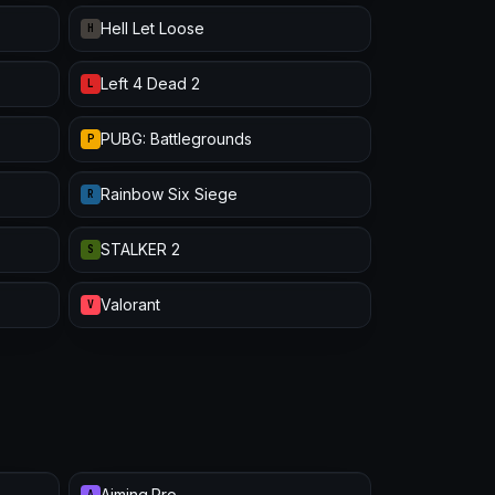
Hell Let Loose
H
Left 4 Dead 2
L
PUBG: Battlegrounds
P
Rainbow Six Siege
R
STALKER 2
S
Valorant
V
Aiming.Pro
A