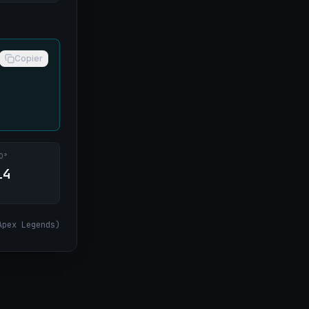
Copier
0°
14
Apex Legends
)