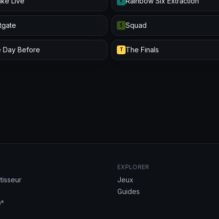
ke Live
Rainbow Six Extraction
R
itgate
Squad
S
 Day Before
The Finals
T
EXPLORER
tisseur
Jeux
Guides
°