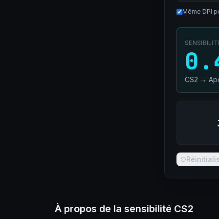
Même DPI po
SENSIBILI
0.
CS2
→
Ap
Réinitiali
À propos de la sensibilité CS2