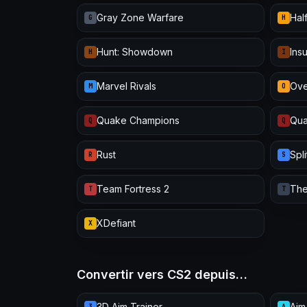
Gray Zone Warfare
Half
G
H
Hunt: Showdown
Ins
H
I
Marvel Rivals
Ove
M
O
Quake Champions
Qua
Q
Q
Rust
Spl
R
S
Team Fortress 2
The
T
T
XDefiant
X
Convertir vers CS2 depuis…
3D Aim Trainer
Aim
3
A