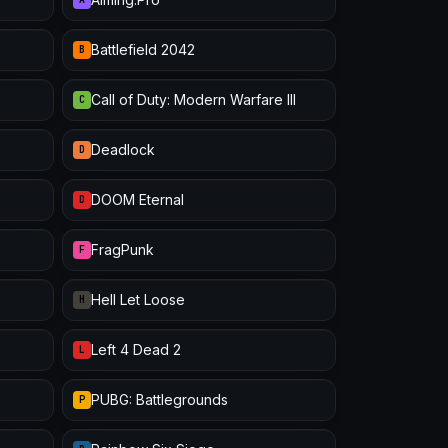
Battlefield 2042
B
Call of Duty: Modern Warfare III
C
Deadlock
D
DOOM Eternal
D
FragPunk
F
Hell Let Loose
H
Left 4 Dead 2
L
PUBG: Battlegrounds
P