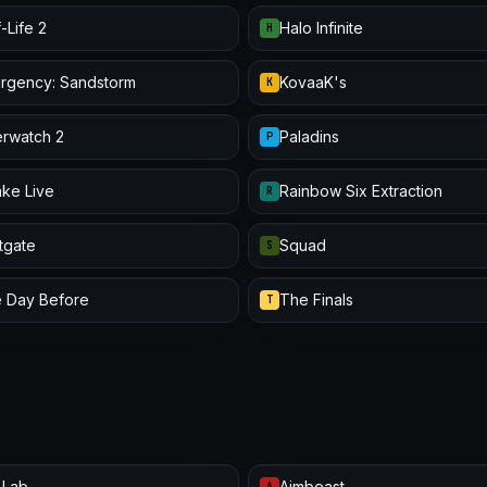
-Life 2
Halo Infinite
H
urgency: Sandstorm
KovaaK's
K
rwatch 2
Paladins
P
ke Live
Rainbow Six Extraction
R
itgate
Squad
S
 Day Before
The Finals
T
 Lab
Aimbeast
A