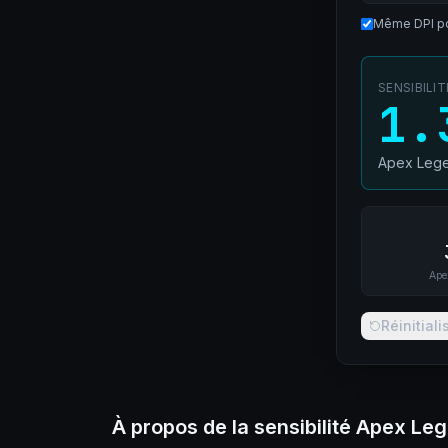
Même DPI po
SENSIBILI
1.
Apex Leg
Ape
Réinitiali
À propos de la sensibilité Apex Le