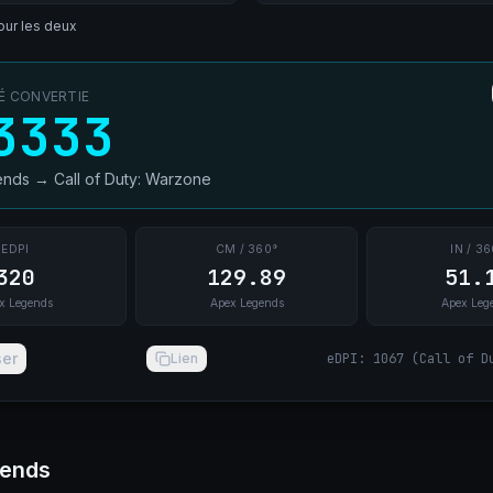
ur les deux
TÉ CONVERTIE
3333
ends
→
Call of Duty: Warzone
EDPI
CM / 360°
IN / 36
320
129.89
51.
x Legends
Apex Legends
Apex Leg
ser
Lien
eDPI
:
1067
(
Call of D
gends