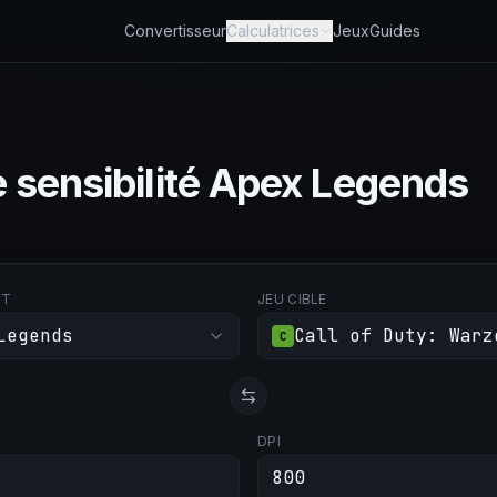
Convertisseur
Calculatrices
Jeux
Guides
 sensibilité Apex Legends
RT
JEU CIBLE
Legends
Call of Duty: Warz
C
DPI