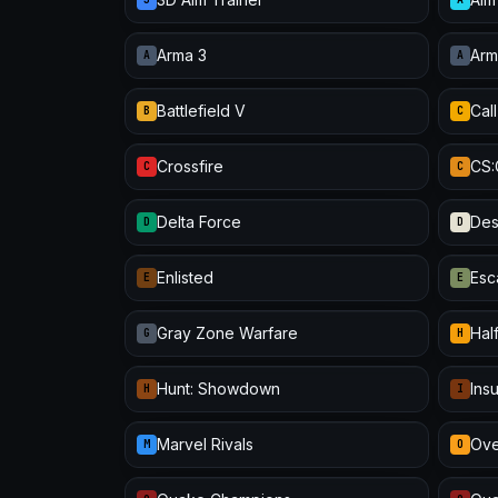
Arma 3
Arm
A
A
Battlefield V
Cal
B
C
Crossfire
CS
C
C
Delta Force
Des
D
D
Enlisted
Esc
E
E
Gray Zone Warfare
Half
G
H
Hunt: Showdown
Ins
H
I
Marvel Rivals
Ove
M
O