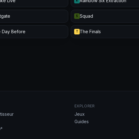
ke Live
Rainbow Six Extraction
R
itgate
Squad
S
 Day Before
The Finals
T
EXPLORER
tisseur
Jeux
Guides
°