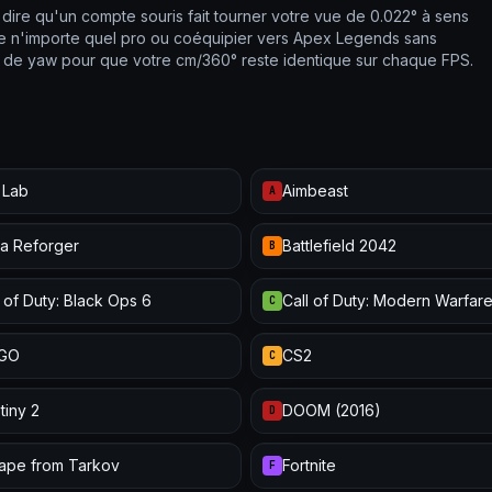
dire qu'un compte souris fait tourner votre vue de 0.022° à sens
s de n'importe quel pro ou coéquipier vers Apex Legends sans
hs de yaw pour que votre cm/360° reste identique sur chaque FPS.
 Lab
Aimbeast
A
a Reforger
Battlefield 2042
B
l of Duty: Black Ops 6
Call of Duty: Modern Warfare 
C
:GO
CS2
C
tiny 2
DOOM (2016)
D
ape from Tarkov
Fortnite
F