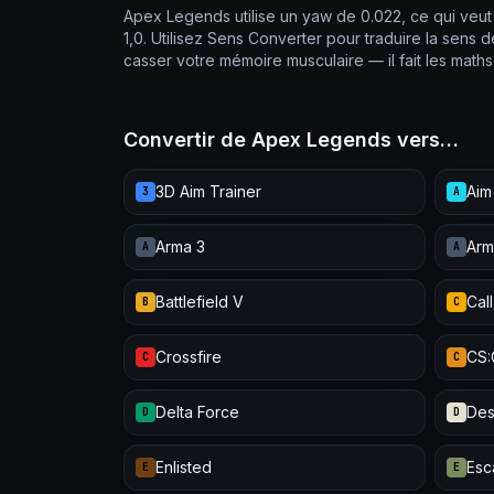
Apex Legends utilise un yaw de 0.022, ce qui veut 
1,0. Utilisez Sens Converter pour traduire la sen
casser votre mémoire musculaire — il fait les mat
Convertir de Apex Legends vers…
3D Aim Trainer
Aim
3
A
Arma 3
Arm
A
A
Battlefield V
Cal
B
C
Crossfire
CS
C
C
Delta Force
Des
D
D
Enlisted
Esc
E
E