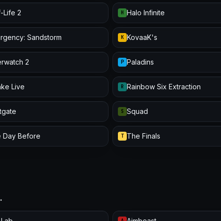
-Life 2
Halo Infinite
H
urgency: Sandstorm
KovaaK's
K
rwatch 2
Paladins
P
ke Live
Rainbow Six Extraction
R
itgate
Squad
S
 Day Before
The Finals
T
…
 Lab
Aimbeast
A