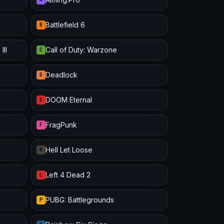
Battlefield 6
B
III
Call of Duty: Warzone
C
Deadlock
D
DOOM Eternal
D
FragPunk
F
Hell Let Loose
H
Left 4 Dead 2
L
PUBG: Battlegrounds
P