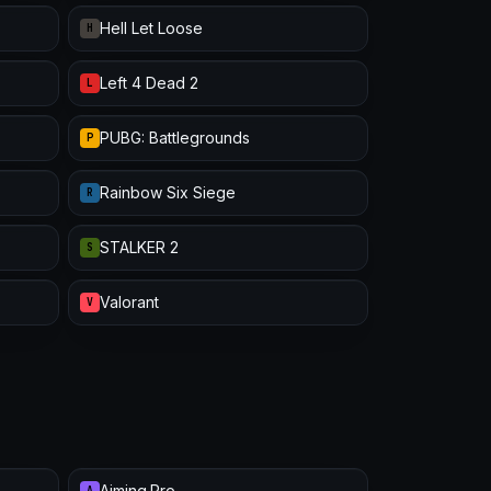
Hell Let Loose
H
Left 4 Dead 2
L
PUBG: Battlegrounds
P
Rainbow Six Siege
R
STALKER 2
S
Valorant
V
Aiming.Pro
A