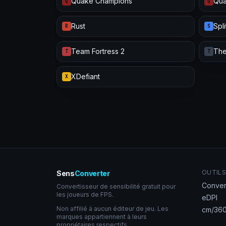
Quake Champions
Qua
Q
Q
Rust
Spl
R
S
Team Fortress 2
The
T
T
XDefiant
X
OUTILS
Sens
Converter
Conver
Convertisseur de sensibilité gratuit pour
les joueurs de FPS.
eDPI
Non affilié à aucun éditeur de jeu. Les
cm/360
marques appartiennent à leurs
propriétaires respectifs.