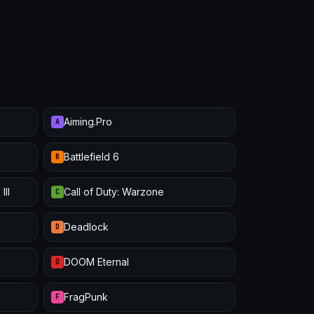
Aiming.Pro
A
Battlefield 6
B
III
Call of Duty: Warzone
C
Deadlock
D
DOOM Eternal
D
FragPunk
F