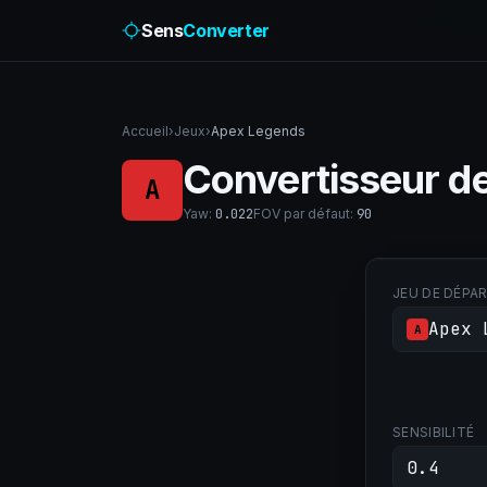
Sens
Converter
Accueil
›
Jeux
›
Apex Legends
Convertisseur de
A
Yaw
:
0.022
FOV par défaut
:
90
JEU DE DÉPA
Apex 
A
SENSIBILITÉ