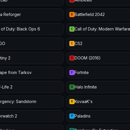
a Reforger
Battlefield 2042
B
l of Duty: Black Ops 6
Call of Duty: Modern Warfare 
C
:GO
CS2
C
tiny 2
DOOM (2016)
D
ape from Tarkov
Fortnite
F
-Life 2
Halo Infinite
H
urgency: Sandstorm
KovaaK's
K
rwatch 2
Paladins
P