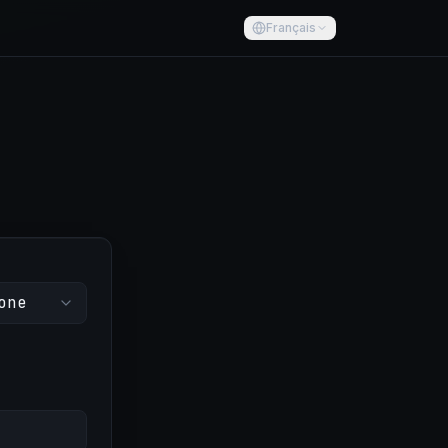
Français
one