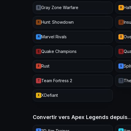
Gray Zone Warfare
Half
G
H
Hunt: Showdown
Ins
H
I
Marvel Rivals
Ove
M
O
Quake Champions
Qua
Q
Q
Rust
Spl
R
S
Team Fortress 2
The
T
T
XDefiant
X
Convertir vers Apex Legends depuis
3D Aim Trainer
Aim
3
A