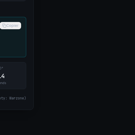
Copier
0°
14
ends
uty: Warzone
)