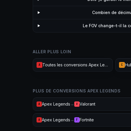
Combien de décimal
Le FOV change-t-il la 
ALLER PLUS LOIN
Toutes les conversions Apex Legends
Hub
A
C
PLUS DE CONVERSIONS APEX LEGENDS
Apex Legends
→
Valorant
A
V
Apex Legends
→
Fortnite
A
F