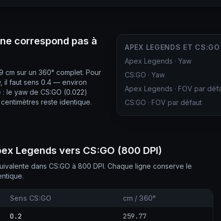
 ne correspond pas à
APEX LEGENDS ET CS:G
Apex Legends
·
Yaw
9 cm sur un 360° complet. Pour
CS:GO
·
Yaw
il faut sens 0.4 — environ
Apex Legends
·
FOV par déf
 : le yaw de CS:GO (0.022)
 centimètres reste identique.
CS:GO
·
FOV par défaut
Apex Legends vers CS:GO (800 DPI)
uivalente dans CS:GO à 800 DPI. Chaque ligne conserve le
ntique.
Sens CS:GO
cm / 360°
0.2
259.77