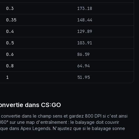
0.3
173.18
0.35
148.44
0.4
129.89
0.5
103.91
0.6
86.59
0.8
64.94
1
51.95
convertie dans CS:GO
é convertie dans le champ sens et gardez 800 DPI si c'est ainsi
360° sur une map d'entraînement : le balayage doit couvrir
e que dans Apex Legends. N'ajustez que si le balayage sonne