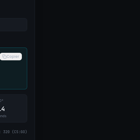
Copier
0°
14
ends
:
320
(
CS:GO
)