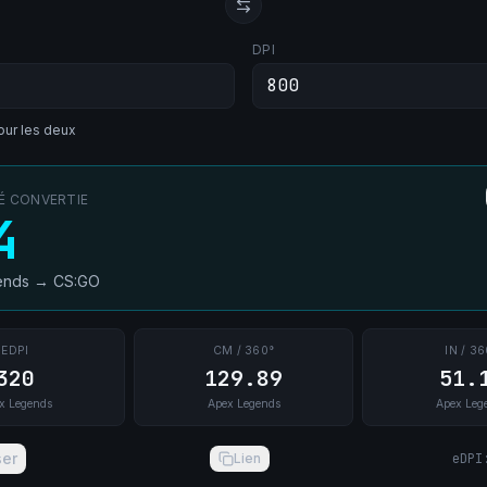
DPI
ur les deux
TÉ CONVERTIE
4
ends
→
CS:GO
EDPI
CM / 360°
IN / 36
320
129.89
51.
x Legends
Apex Legends
Apex Leg
ser
Lien
eDPI