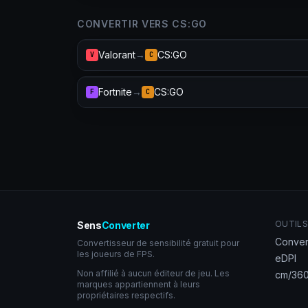
CONVERTIR VERS CS:GO
Valorant
→
CS:GO
V
C
Fortnite
→
CS:GO
F
C
OUTILS
Sens
Converter
Conver
Convertisseur de sensibilité gratuit pour
les joueurs de FPS.
eDPI
Non affilié à aucun éditeur de jeu. Les
cm/360
marques appartiennent à leurs
propriétaires respectifs.