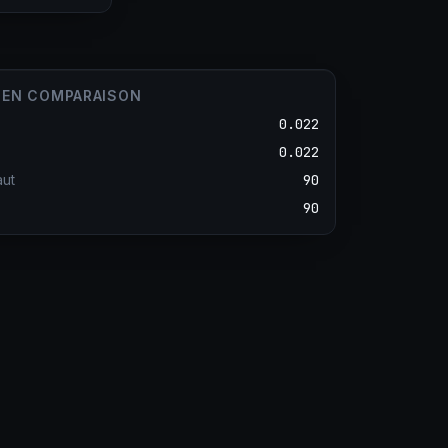
O EN COMPARAISON
0.022
0.022
aut
90
90