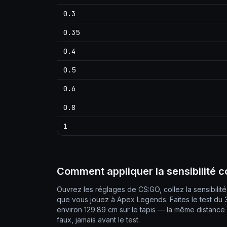
0.3
0.35
0.4
0.5
0.6
0.8
1
Comment appliquer la sensibilité 
Ouvrez les réglages de CS:GO, collez la sensibilit
que vous jouez à Apex Legends. Faites le test du 
environ 129.89 cm sur le tapis — la même distanc
faux, jamais avant le test.