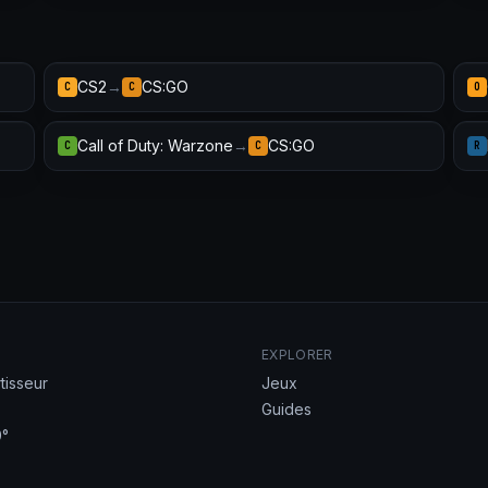
CS2
→
CS:GO
C
C
O
Call of Duty: Warzone
→
CS:GO
C
C
R
EXPLORER
tisseur
Jeux
Guides
°