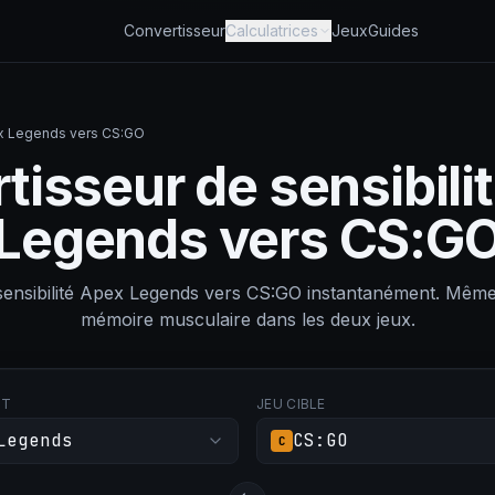
Convertisseur
Calculatrices
Jeux
Guides
ex Legends vers CS:GO
tisseur de sensibili
Legends vers CS:G
 sensibilité Apex Legends vers CS:GO instantanément. M
mémoire musculaire dans les deux jeux.
RT
JEU CIBLE
Legends
CS:GO
C