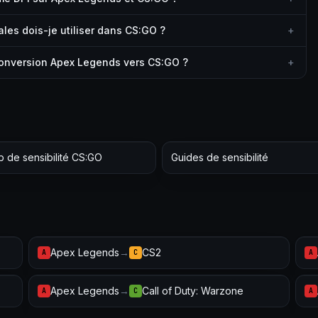
es dois-je utiliser dans CS:GO ?
+
conversion Apex Legends vers CS:GO ?
+
 de sensibilité CS:GO
Guides de sensibilité
Apex Legends
→
CS2
A
C
A
Apex Legends
→
Call of Duty: Warzone
A
C
A