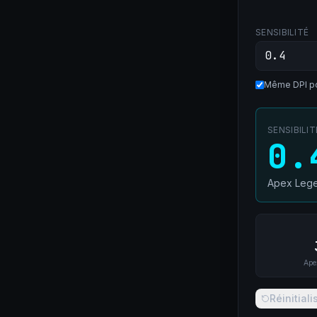
SENSIBILITÉ
Même DPI po
SENSIBILI
0.
Apex Leg
Ape
Réinitiali