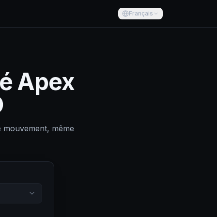
Français
té Apex
O
ême mouvement, même