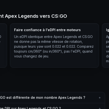
ant Apex Legends vers CS:GO
Faire confiance à l'eDPI entre moteurs
I
O
Un eDPI identique entre Apex Legends et CS:GO
A
e
ne donne pas la même vitesse de rotation,
p
puisque leurs yaw sont 0.022 et 0.022. Comparez
s
toujours cm/360° (ou in/360°), pas l'eDPI, quand
v
vous changez de jeu.
d
ma
:GO est différente de mon nombre Apex Legends ?
+
me DPI sur Apex Legends et CS:GO ?
+