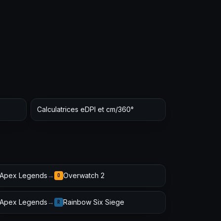
Calculatrices eDPI et cm/360°
Apex Legends
→
Overwatch 2
O
Apex Legends
→
Rainbow Six Siege
R