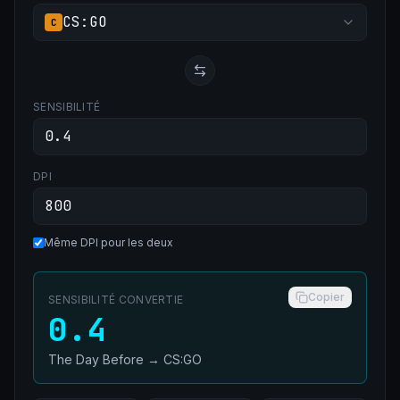
CS:GO
C
SENSIBILITÉ
DPI
Même DPI pour les deux
Copier
SENSIBILITÉ CONVERTIE
0.4
The Day Before
→
CS:GO