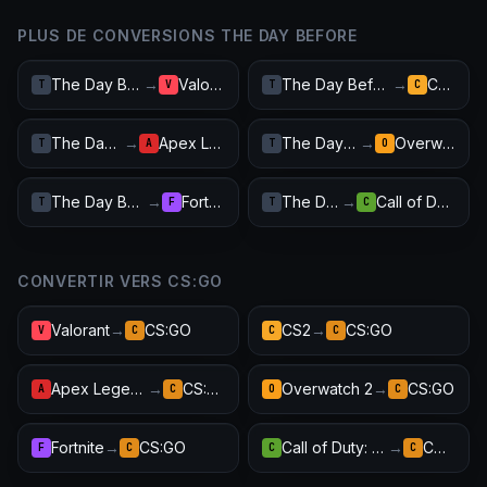
PLUS DE CONVERSIONS THE DAY BEFORE
The Day Before
→
Valorant
The Day Before
→
CS2
T
V
T
C
The Day Before
→
Apex Legends
The Day Before
→
Overwatch 2
T
A
T
O
The Day Before
→
Fortnite
The Day Before
→
Call of Duty: Warzone
T
F
T
C
CONVERTIR VERS CS:GO
Valorant
→
CS:GO
CS2
→
CS:GO
V
C
C
C
Apex Legends
→
CS:GO
Overwatch 2
→
CS:GO
A
C
O
C
Fortnite
→
CS:GO
Call of Duty: Warzone
→
CS:GO
F
C
C
C