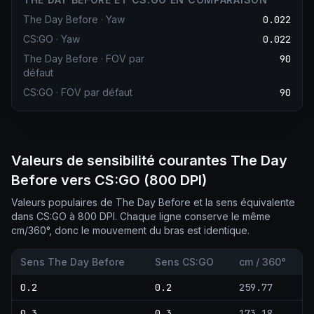
The Day Before
·
Yaw
0.022
CS:GO
·
Yaw
0.022
The Day Before
·
FOV par
90
défaut
CS:GO
·
FOV par défaut
90
Valeurs de sensibilité courantes The Day
Before vers CS:GO (800 DPI)
Valeurs populaires de The Day Before et la sens équivalente
dans CS:GO à 800 DPI. Chaque ligne conserve le même
cm/360°, donc le mouvement du bras est identique.
Sens The Day Before
Sens CS:GO
cm / 360°
0.2
0.2
259.77
0.3
0.3
173.18