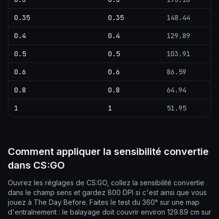
0.35
0.35
148.44
0.4
0.4
129.89
0.5
0.5
103.91
0.6
0.6
86.59
0.8
0.8
64.94
1
1
51.95
Comment appliquer la sensibilité convertie
dans CS:GO
Ouvrez les réglages de CS:GO, collez la sensibilité convertie
dans le champ sens et gardez 800 DPI si c'est ainsi que vous
jouez à The Day Before. Faites le test du 360° sur une map
d'entraînement : le balayage doit couvrir environ 129.89 cm sur