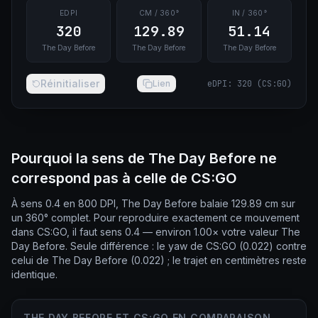
EDPI
CM / 360°
IN / 360°
320
129.89
51.14
The Day Before
The Day Before
The Day Before
Réinitialiser
Lien
eDPI
:
320
(
CS:GO
)
Pourquoi la sens de The Day Before ne
correspond pas à celle de CS:GO
À sens 0.4 en 800 DPI, The Day Before balaie 129.89 cm sur
un 360° complet. Pour reproduire exactement ce mouvement
dans CS:GO, il faut sens 0.4 — environ 1.00× votre valeur The
Day Before. Seule différence : le yaw de CS:GO (0.022) contre
celui de The Day Before (0.022) ; le trajet en centimètres reste
identique.
THE DAY BEFORE ET CS:GO EN COMPARAISON