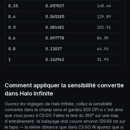
0.35
0.057037
148.44
0.4
0.065185
129.89
0.5
0.081481
103.91
0.6
0.097778
86.59
0.8
0.13037
64.94
1
0.162963
51.95
Comment appliquer la sensibilité convertie
dans Halo Infinite
Ouvrez les réglages de Halo Infinite, collez la sensibilité
convertie dans le champ sens et gardez 800 DPI si c'est ainsi
que vous jouez à CS:GO. Faites le test du 360° sur une map
d'entraînement : le balayage doit couvrir environ 129.89 cm sur
le tapis — la même distance que dans CS:GO. N'ajustez que si