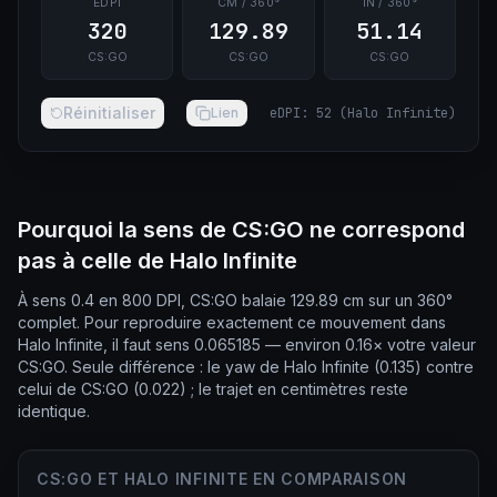
EDPI
CM / 360°
IN / 360°
320
129.89
51.14
CS:GO
CS:GO
CS:GO
Réinitialiser
Lien
eDPI
:
52
(
Halo Infinite
)
Pourquoi la sens de CS:GO ne correspond
pas à celle de Halo Infinite
À sens 0.4 en 800 DPI, CS:GO balaie 129.89 cm sur un 360°
complet. Pour reproduire exactement ce mouvement dans
Halo Infinite, il faut sens 0.065185 — environ 0.16× votre valeur
CS:GO. Seule différence : le yaw de Halo Infinite (0.135) contre
celui de CS:GO (0.022) ; le trajet en centimètres reste
identique.
CS:GO ET HALO INFINITE EN COMPARAISON