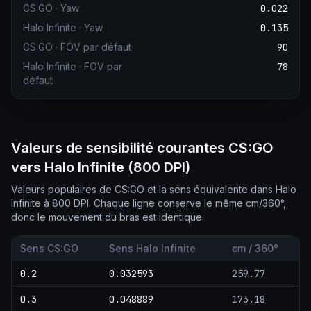
CS:GO
·
Yaw
0.022
Halo Infinite
·
Yaw
0.135
CS:GO
·
FOV par défaut
90
Halo Infinite
·
FOV par
78
défaut
Valeurs de sensibilité courantes CS:GO
vers Halo Infinite (800 DPI)
Valeurs populaires de CS:GO et la sens équivalente dans Halo
Infinite à 800 DPI. Chaque ligne conserve le même cm/360°,
donc le mouvement du bras est identique.
Sens CS:GO
Sens Halo Infinite
cm / 360°
0.2
0.032593
259.77
0.3
0.048889
173.18