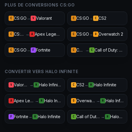
PLUS DE CONVERSIONS CS:GO
CS:GO
→
Valorant
CS:GO
→
CS2
C
V
C
C
CS:GO
→
Apex Legends
CS:GO
→
Overwatch 2
C
A
C
O
CS:GO
→
Fortnite
CS:GO
→
Call of Duty: Warzone
C
F
C
C
CONVERTIR VERS HALO INFINITE
Valorant
→
Halo Infinite
CS2
→
Halo Infinite
V
H
C
H
Apex Legends
→
Halo Infinite
Overwatch 2
→
Halo Infinite
A
H
O
H
Fortnite
→
Halo Infinite
Call of Duty: Warzone
→
Halo Infinite
F
H
C
H