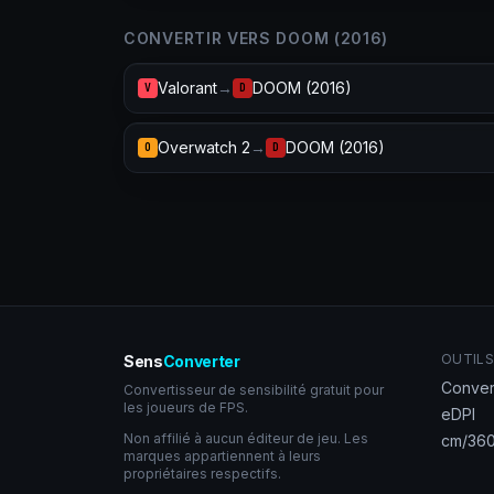
CONVERTIR VERS DOOM (2016)
Valorant
→
DOOM (2016)
V
D
Overwatch 2
→
DOOM (2016)
O
D
OUTILS
Sens
Converter
Conver
Convertisseur de sensibilité gratuit pour
les joueurs de FPS.
eDPI
Non affilié à aucun éditeur de jeu. Les
cm/360
marques appartiennent à leurs
propriétaires respectifs.