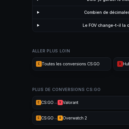
Combien de décimales 
Le FOV change-t-il la
ALLER PLUS LOIN
Toutes les conversions CS:GO
Hu
C
D
PLUS DE CONVERSIONS CS:GO
CS:GO
→
Valorant
C
V
CS:GO
→
Overwatch 2
C
O