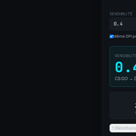
SENSIBILITÉ
Même DPI po
SENSIBILI
0.
CS:GO
→
Réinitiali