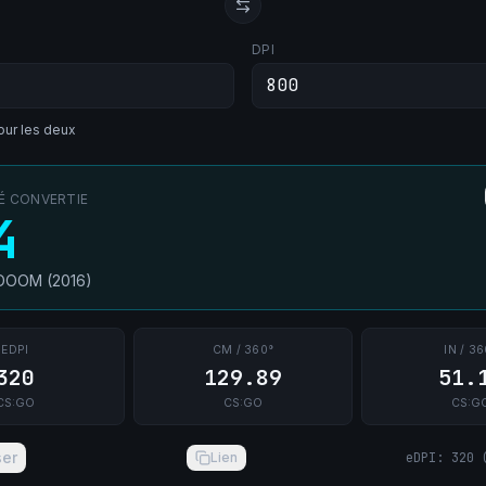
DPI
ur les deux
TÉ CONVERTIE
4
DOOM (2016)
EDPI
CM / 360°
IN / 36
320
129.89
51.
CS:GO
CS:GO
CS:G
ser
Lien
eDPI
:
320