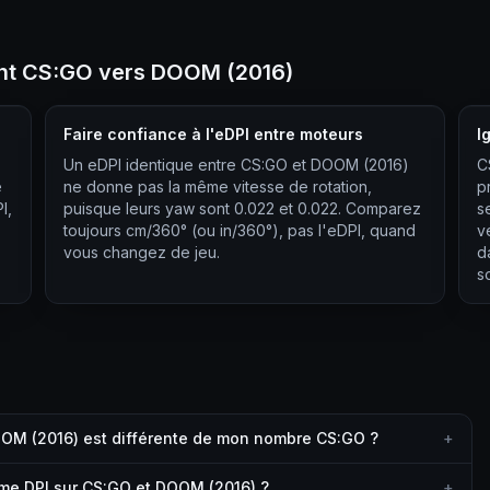
ant CS:GO vers DOOM (2016)
Faire confiance à l'eDPI entre moteurs
I
Un eDPI identique entre CS:GO et DOOM (2016)
C
e
ne donne pas la même vitesse de rotation,
p
I,
puisque leurs yaw sont 0.022 et 0.022. Comparez
s
toujours cm/360° (ou in/360°), pas l'eDPI, quand
v
vous changez de jeu.
d
s
OOM (2016) est différente de mon nombre CS:GO ?
+
ême DPI sur CS:GO et DOOM (2016) ?
+