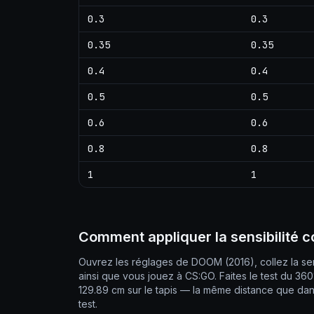
0.3
0.3
0.35
0.35
0.4
0.4
0.5
0.5
0.6
0.6
0.8
0.8
1
1
Comment appliquer la sensibilité 
Ouvrez les réglages de DOOM (2016), collez la sen
ainsi que vous jouez à CS:GO. Faites le test du 36
129.89 cm sur le tapis — la même distance que dan
test.