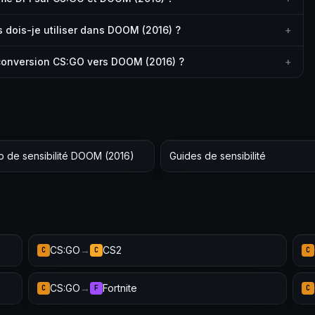
dois-je utiliser dans DOOM (2016) ?
+
 conversion CS:GO vers DOOM (2016) ?
+
b de sensibilité DOOM (2016)
Guides de sensibilité
CS:GO
→
CS2
C
C
C
CS:GO
→
Fortnite
C
F
C