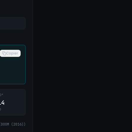
Copier
0°
14
O
(
DOOM (2016)
)