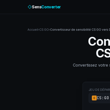
Sens
Converter
Accueil
›
CS:GO
›
Convertisseur de sensibilité CS:GO vers
Conv
CS
Convertissez votre
JEU DE DÉPA
CS:GO
C