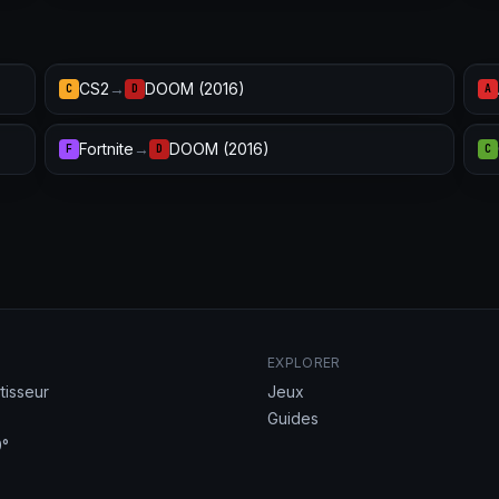
CS2
→
DOOM (2016)
C
D
A
Fortnite
→
DOOM (2016)
F
D
C
EXPLORER
tisseur
Jeux
Guides
°