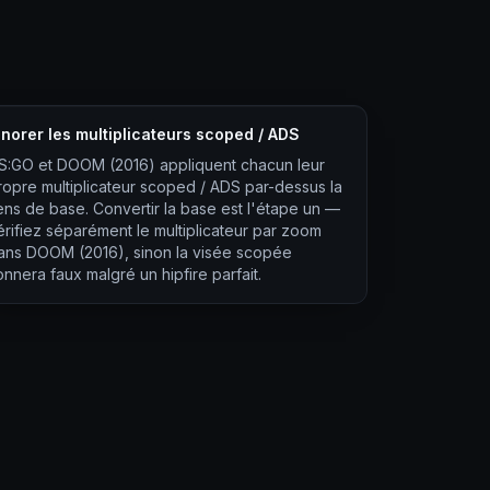
gnorer les multiplicateurs scoped / ADS
S:GO et DOOM (2016) appliquent chacun leur
ropre multiplicateur scoped / ADS par-dessus la
ens de base. Convertir la base est l'étape un —
érifiez séparément le multiplicateur par zoom
ans DOOM (2016), sinon la visée scopée
onnera faux malgré un hipfire parfait.