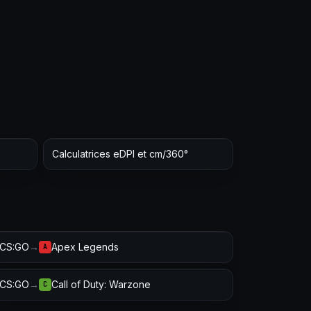
Calculatrices eDPI et cm/360°
CS:GO
→
Apex Legends
A
CS:GO
→
Call of Duty: Warzone
C