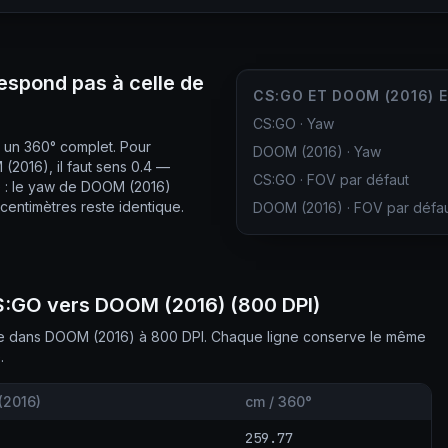
espond pas à celle de
CS:GO ET DOOM (2016) 
CS:GO
·
Yaw
r un 360° complet. Pour
DOOM (2016)
·
Yaw
016), il faut sens 0.4 —
CS:GO
·
FOV par défaut
e : le yaw de DOOM (2016)
 centimètres reste identique.
DOOM (2016)
·
FOV par défa
CS:GO vers DOOM (2016) (800 DPI)
nte dans DOOM (2016) à 800 DPI. Chaque ligne conserve le même
.
(2016)
cm / 360°
259.77