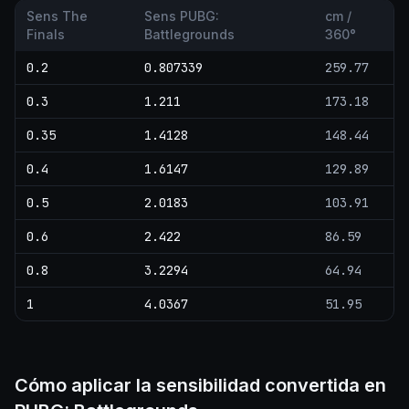
Sens The
Sens PUBG:
cm /
Finals
Battlegrounds
360°
0.2
0.807339
259.77
0.3
1.211
173.18
0.35
1.4128
148.44
0.4
1.6147
129.89
0.5
2.0183
103.91
0.6
2.422
86.59
0.8
3.2294
64.94
1
4.0367
51.95
Cómo aplicar la sensibilidad convertida en