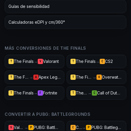
Guías de sensibilidad
Calculadoras eDPI y cm/360°
MÁS CONVERSIONES DE THE FINALS
The Finals
→
Valorant
The Finals
→
CS2
T
V
T
C
The Finals
→
Apex Legends
The Finals
→
Overwatch 2
T
A
T
O
The Finals
→
Fortnite
The Finals
→
Call of Duty: Warzone
T
F
T
C
CONVERTIR A PUBG: BATTLEGROUNDS
Valorant
→
PUBG: Battlegrounds
CS2
→
PUBG: Battlegrounds
V
P
C
P