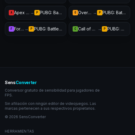
Apex Legends
→
PUBG: Battlegrounds
Overwatch 2
→
PUBG: Battlegrounds
A
P
O
P
Fortnite
→
PUBG: Battlegrounds
Call of Duty: Warzone
→
PUBG: Battlegrounds
F
P
C
P
Sens
Converter
Conversor gratuito de sensibilidad para jugadores de
FPS.
Sin afiliación con ningún editor de videojuegos. Las
marcas pertenecen a sus respectivos propietarios.
© 2026 SensConverter
HERRAMIENTAS