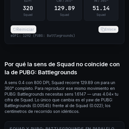
EDPI
CM / 360°
IN / 360°
320
129.89
51.14
Squad
Squad
Squad
Reiniciar
Enlace
eDPI
:
1292
(
PUBG: Battlegrounds
)
Por qué la sens de Squad no coincide con
la de PUBG: Battlegrounds
A sens 0.4 con 800 DPI, Squad recorre 129.89 cm para un
360° completo. Para reproducir ese mismo movimiento en
PUBG: Battlegrounds necesitas sens 1.6147 — unas 4.04× tu
cifra de Squad. Lo único que cambia es el yaw de PUBG:
Battlegrounds (0.00545) frente al de Squad (0.022); los
centímetros de recorrido son idénticos.
SQUAD Y PUBG: BATTLEGROUNDS EN PARALELO