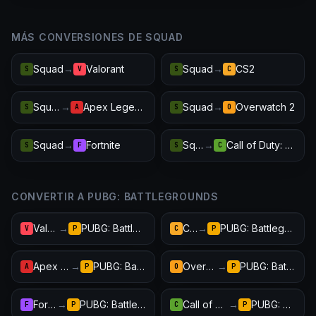
MÁS CONVERSIONES DE SQUAD
Squad
→
Valorant
Squad
→
CS2
S
V
S
C
Squad
→
Apex Legends
Squad
→
Overwatch 2
S
A
S
O
Squad
→
Fortnite
Squad
→
Call of Duty: Warzone
S
F
S
C
CONVERTIR A PUBG: BATTLEGROUNDS
Valorant
→
PUBG: Battlegrounds
CS2
→
PUBG: Battlegrounds
V
P
C
P
Apex Legends
→
PUBG: Battlegrounds
Overwatch 2
→
PUBG: Battlegrounds
A
P
O
P
Fortnite
→
PUBG: Battlegrounds
Call of Duty: Warzone
→
PUBG: Battlegrounds
F
P
C
P