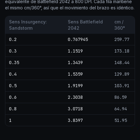
equivalente de Battlefield 2042 a 800 DPI. Cada fila mantiene
el mismo cm/360°, así que el movimiento del brazo es idéntico.
Sens Insurgency:
Sens Battlefield
cm /
Sandstorm
2042
360°
0.2
0.767945
259.77
0.3
1.1519
173.18
0.35
1.3439
148.44
0.4
1.5359
129.89
0.5
1.9199
103.91
0.6
2.3038
86.59
0.8
3.0718
64.94
1
3.8397
51.95