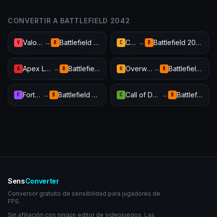
CONVERTIR A BATTLEFIELD 2042
Valorant
→
Battlefield 2042
CS2
→
Battlefield 2042
V
B
C
B
Apex Legends
→
Battlefield 2042
Overwatch 2
→
Battlefield 2042
A
B
O
B
Fortnite
→
Battlefield 2042
Call of Duty: Warzone
→
Battlefield 2042
F
B
C
B
Sens
Converter
Conversor gratuito de sensibilidad para jugadores de
FPS.
Sin afiliación con ningún editor de videojuegos. Las