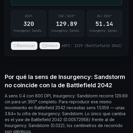
EDPI
CM / 360°
IN / 360°
320
129.89
51.14
Insurgency: Sandstorm
Insurgency: Sandstorm
Insurgency: Sandstorm
Reiniciar
Enlace
eDPI
:
1229
(
Battlefield 2042
)
Por qué la sens de Insurgency: Sandstorm
no coincide con la de Battlefield 2042
A sens 0.4 con 800 DPI, Insurgency: Sandstorm recorre 129.89
cm para un 360° completo. Para reproducir ese mismo
movimiento en Battlefield 2042 necesitas sens 1.5359 — unas
3.84× tu cifra de Insurgency: Sandstorm. Lo único que cambia
es el yaw de Battlefield 2042 (0.00572958) frente al de
Insurgency: Sandstorm (0.022); los centímetros de recorrido
son idénticos.