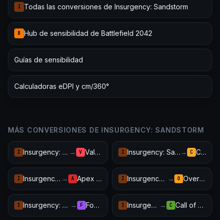
Todas las conversiones de Insurgency: Sandstorm
I
Hub de sensibilidad de Battlefield 2042
B
Guías de sensibilidad
Calculadoras eDPI y cm/360°
MÁS CONVERSIONES DE INSURGENCY: SANDSTORM
Insurgency: Sandstorm
→
Valorant
Insurgency: Sandstorm
→
CS2
I
V
I
C
Insurgency: Sandstorm
→
Apex Legends
Insurgency: Sandstorm
→
Overwatch 2
I
A
I
O
Insurgency: Sandstorm
→
Fortnite
Insurgency: Sandstorm
→
Call of Duty: Warzone
I
F
I
C