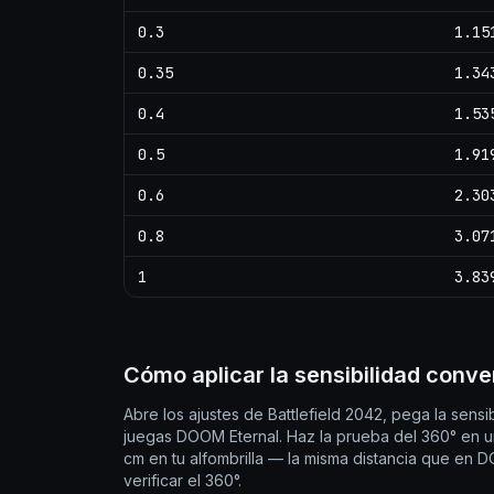
0.3
1.15
0.35
1.34
0.4
1.53
0.5
1.91
0.6
2.30
0.8
3.07
1
3.83
Cómo aplicar la sensibilidad conver
Abre los ajustes de Battlefield 2042, pega la sens
juegas DOOM Eternal. Haz la prueba del 360° en u
cm en tu alfombrilla — la misma distancia que en D
verificar el 360°.