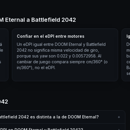
 Eternal a Battlefield 2042
Confiar en el eDPI entre motores
I
tá
Un eDPI igual entre DOOM Eternal y Battlefield
D
de
2042 no significa misma velocidad de giro,
m
porque sus yaw son 0.022 y 0.00572958. Al
b
s
cambiar de juego compara siempre cm/360° (o
c
in/360°), no el eDPI.
B
s
042
ttlefield 2042 es distinta a la de DOOM Eternal?
+
DPI en DOOM Eternal y Battlefield 2042?
+