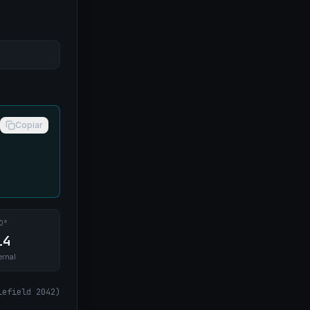
Copiar
0°
14
rnal
lefield 2042
)