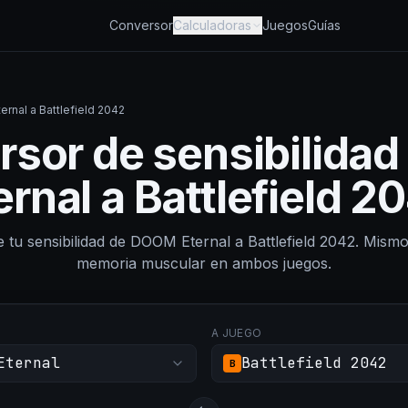
Conversor
Calculadoras
Juegos
Guías
rnal a Battlefield 2042
rsor de sensibilida
ernal a Battlefield 2
te tu sensibilidad de DOOM Eternal a Battlefield 2042. Mis
memoria muscular en ambos juegos.
O
A JUEGO
Eternal
Battlefield 2042
B