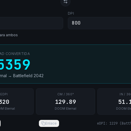
DPI
ara ambos
DAD CONVERTIDA
5359
nal
→
Battlefield 2042
EDPI
CM / 360°
IN / 36
320
129.89
51.
M Eternal
DOOM Eternal
DOOM Ete
Enlace
eDPI
:
1229
(
Batt