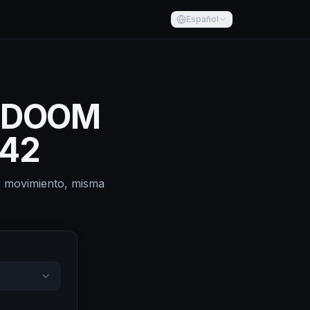
Español
d DOOM
042
mo movimiento, misma