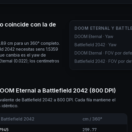
o coincide con la de
DOOM ETERNAL Y BATTLE
DOOM Eternal
·
Yaw
.89 cm para un 360° completo.
Battlefield 2042
·
Yaw
ld 2042 necesitas sens 1.5359
DOOM Eternal
·
FOV por defe
que cambia es el yaw de
ernal (0.022); los centímetros
Battlefield 2042
·
FOV por de
OOM Eternal a Battlefield 2042 (800 DPI)
alente de Battlefield 2042 a 800 DPI. Cada fila mantiene el
 idéntico.
 Battlefield 2042
cm / 360°
7945
259.77