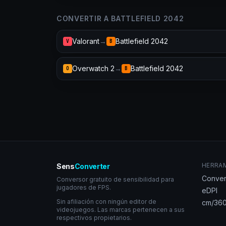
CONVERTIR A BATTLEFIELD 2042
Valorant
→
Battlefield 2042
V
B
Overwatch 2
→
Battlefield 2042
O
B
HERRA
Sens
Converter
Conver
Conversor gratuito de sensibilidad para
jugadores de FPS.
eDPI
Sin afiliación con ningún editor de
cm/360
videojuegos. Las marcas pertenecen a sus
respectivos propietarios.