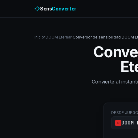
Sens
Converter
Inicio
›
DOOM Eternal
›
Conversor de sensibilidad DOOM Ete
Conve
Et
Convierte al instan
DESDE JUEG
DOOM 
D