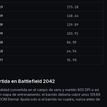
19
173.18
39
148.44
59
129.89
99
103.91
38
86.59
18
64.94
97
51.95
tida en Battlefield 2042
ibilidad convertida en el campo de sens y mantén 800 DPI si así
n mapa de entrenamiento: el barrido debería cubrir unos 129.89
OOM Eternal. Ajusta solo si el barrido no cuadra, nunca antes de