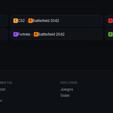
CS2
→
Battlefield 2042
C
B
A
Fortnite
→
Battlefield 2042
F
B
C
MIENTAS
EXPLORAR
sor
Juegos
Guías
°