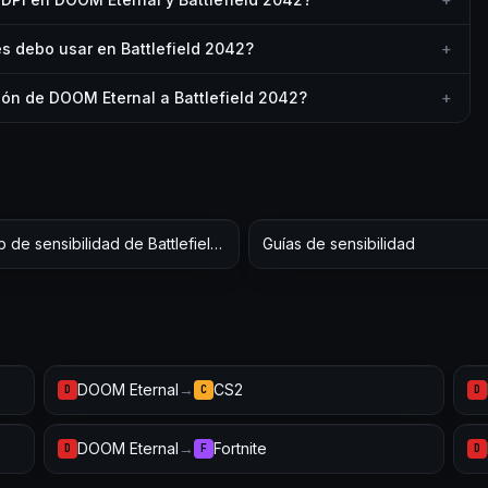
s debo usar en Battlefield 2042?
+
ión de DOOM Eternal a Battlefield 2042?
+
Hub de sensibilidad de Battlefield 2042
Guías de sensibilidad
DOOM Eternal
→
CS2
D
C
D
DOOM Eternal
→
Fortnite
D
F
D