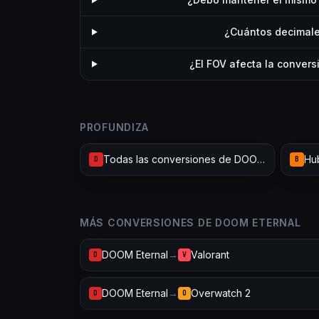
¿Cuántos decimale
¿El FOV afecta la convers
PROFUNDIZA
Todas las conversiones de DOOM Eternal
D
B
MÁS CONVERSIONES DE DOOM ETERNAL
DOOM Eternal
→
Valorant
D
V
DOOM Eternal
→
Overwatch 2
D
O