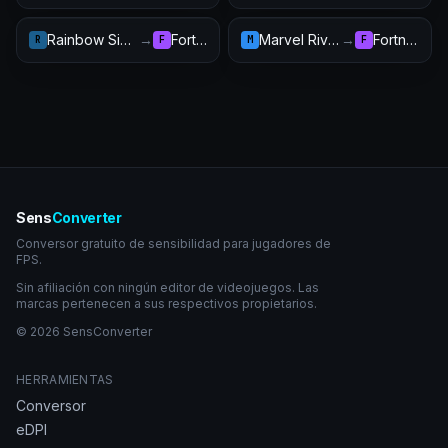
Rainbow Six Siege
→
Fortnite
Marvel Rivals
→
Fortnite
R
F
M
F
Sens
Converter
Conversor gratuito de sensibilidad para jugadores de
FPS.
Sin afiliación con ningún editor de videojuegos. Las
marcas pertenecen a sus respectivos propietarios.
© 2026 SensConverter
HERRAMIENTAS
Conversor
eDPI