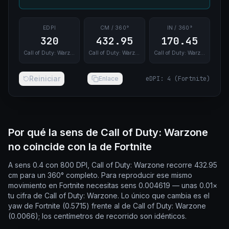
EDPI
CM / 360°
IN / 360°
320
432.95
170.45
Call of Duty: Warzone
Call of Duty: Warzone
Call of Duty: Warzone
Reiniciar
Enlace
eDPI
:
4
(
Fortnite
)
Por qué la sens de Call of Duty: Warzone
no coincide con la de Fortnite
A sens 0.4 con 800 DPI, Call of Duty: Warzone recorre 432.95
cm para un 360° completo. Para reproducir ese mismo
movimiento en Fortnite necesitas sens 0.004619 — unas 0.01×
tu cifra de Call of Duty: Warzone. Lo único que cambia es el
yaw de Fortnite (0.5715) frente al de Call of Duty: Warzone
(0.0066); los centímetros de recorrido son idénticos.