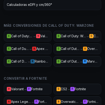
Calculadoras eDPI y cm/360°
MÁS CONVERSIONES DE CALL OF DUTY: WARZONE
Call of Duty: Warzone
→
Valorant
Call of Duty: Warzone
→
CS2
C
V
C
C
Call of Duty: Warzone
→
Apex Legends
Call of Duty: Warzone
→
Overwatch 2
C
A
C
O
Call of Duty: Warzone
→
Rainbow Six Siege
Call of Duty: Warzone
→
Marvel Rivals
C
R
C
M
CONVERTIR A FORTNITE
Valorant
→
Fortnite
CS2
→
Fortnite
V
F
C
F
Apex Legends
→
Fortnite
Overwatch 2
→
Fortnite
A
F
O
F