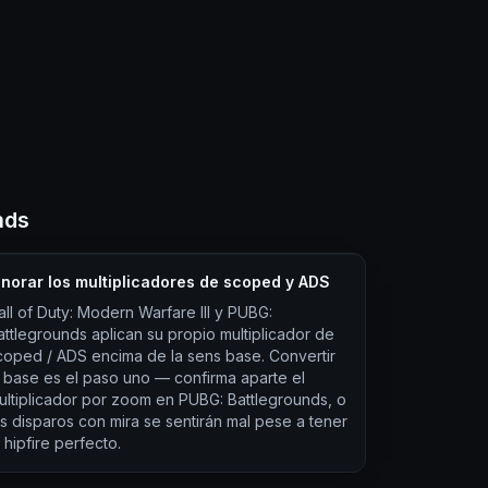
nds
gnorar los multiplicadores de scoped y ADS
all of Duty: Modern Warfare III y PUBG:
attlegrounds aplican su propio multiplicador de
coped / ADS encima de la sens base. Convertir
a base es el paso uno — confirma aparte el
ultiplicador por zoom en PUBG: Battlegrounds, o
os disparos con mira se sentirán mal pese a tener
 hipfire perfecto.