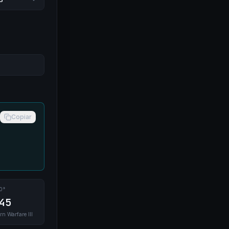
Copiar
0°
45
rn Warfare III