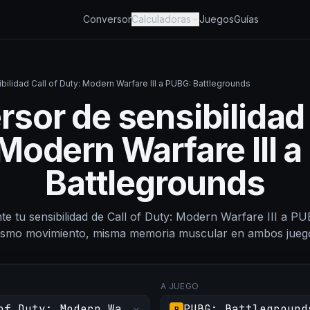
Conversor
Calculadoras
Juegos
Guías
ilidad Call of Duty: Modern Warfare III a PUBG: Battlegrounds
sor de sensibilidad 
Modern Warfare III 
Battlegrounds
nte tu sensibilidad de Call of Duty: Modern Warfare III a P
smo movimiento, misma memoria muscular en ambos jueg
O
A JUEGO
of Duty: Modern Warfare III
PUBG: Battleground
P