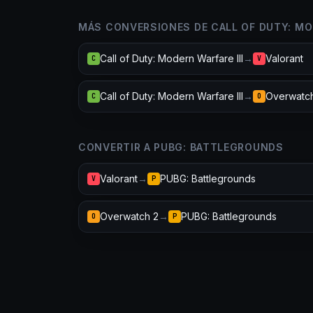
MÁS CONVERSIONES DE CALL OF DUTY: MOD
Call of Duty: Modern Warfare III
→
Valorant
C
V
Call of Duty: Modern Warfare III
→
Overwatc
C
O
CONVERTIR A PUBG: BATTLEGROUNDS
Valorant
→
PUBG: Battlegrounds
V
P
Overwatch 2
→
PUBG: Battlegrounds
O
P