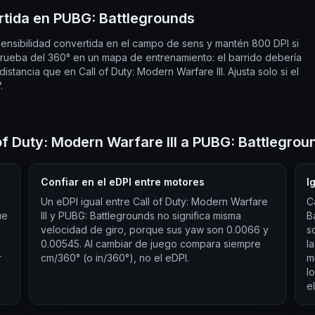
ertida en PUBG: Battlegrounds
sensibilidad convertida en el campo de sens y mantén 800 DPI si
a prueba del 360° en un mapa de entrenamiento: el barrido debería
istancia que en Call of Duty: Modern Warfare III. Ajusta solo si el
.
of Duty: Modern Warfare III a PUBG: Battlegrou
Confiar en el eDPI entre motores
I
Un eDPI igual entre Call of Duty: Modern Warfare
C
ue
III y PUBG: Battlegrounds no significa misma
B
velocidad de giro, porque sus yaw son 0.0066 y
s
e
0.00545. Al cambiar de juego compara siempre
l
r
cm/360° (o in/360°), no el eDPI.
m
l
el