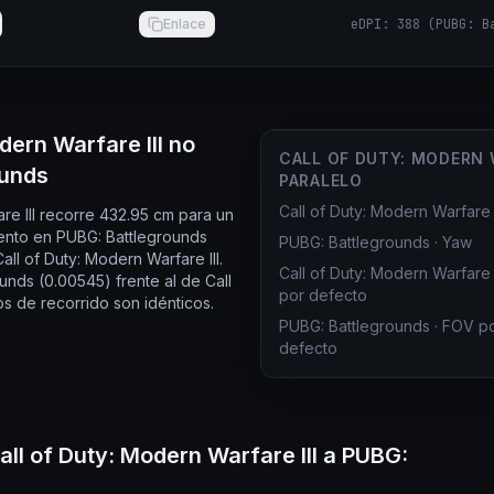
Enlace
eDPI
:
388
(
PUBG: B
dern Warfare III no
CALL OF DUTY: MODERN 
ounds
PARALELO
Call of Duty: Modern Warfare I
re III recorre 432.95 cm para un
ento en PUBG: Battlegrounds
PUBG: Battlegrounds
·
Yaw
ll of Duty: Modern Warfare III.
Call of Duty: Modern Warfare I
nds (0.00545) frente al de Call
por defecto
os de recorrido son idénticos.
PUBG: Battlegrounds
·
FOV p
defecto
ll of Duty: Modern Warfare III a PUBG: