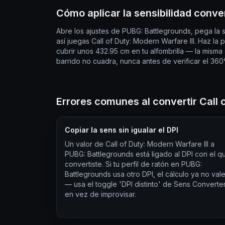
Cómo aplicar la sensibilidad conv
Abre los ajustes de PUBG: Battlegrounds, pega la 
así juegas Call of Duty: Modern Warfare III. Haz l
cubrir unos 432.95 cm en tu alfombrilla — la misma d
barrido no cuadra, nunca antes de verificar el 360°
Errores comunes al convertir Call 
Copiar la sens sin igualar el DPI
Un valor de Call of Duty: Modern Warfare III a
PUBG: Battlegrounds está ligado al DPI con el q
convertiste. Si tu perfil de ratón en PUBG:
Battlegrounds usa otro DPI, el cálculo ya no val
— usa el toggle 'DPI distinto' de Sens Converte
en vez de improvisar.