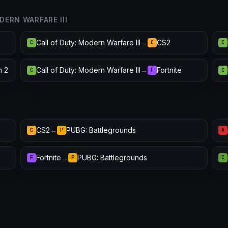
ERN WARFARE III
Call of Duty: Modern Warfare III
→
CS2
C
C
C
h 2
Call of Duty: Modern Warfare III
→
Fortnite
C
F
C
CS2
→
PUBG: Battlegrounds
C
P
A
Fortnite
→
PUBG: Battlegrounds
F
P
C