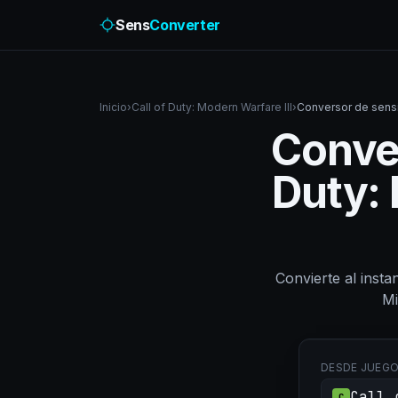
Sens
Converter
Inicio
›
Call of Duty: Modern Warfare III
›
Conversor de sensib
Conver
Duty: 
Convierte al insta
Mi
DESDE JUEG
Call 
C