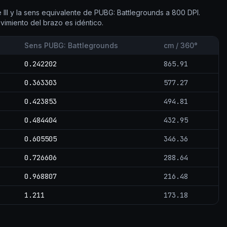
III y la sens equivalente de PUBG: Battlegrounds a 800 DPI.
vimiento del brazo es idéntico.
Sens PUBG: Battlegrounds
cm / 360°
0.242202
865.91
0.363303
577.27
0.423853
494.81
0.484404
432.95
0.605505
346.36
0.726606
288.64
0.968807
216.48
1.211
173.18