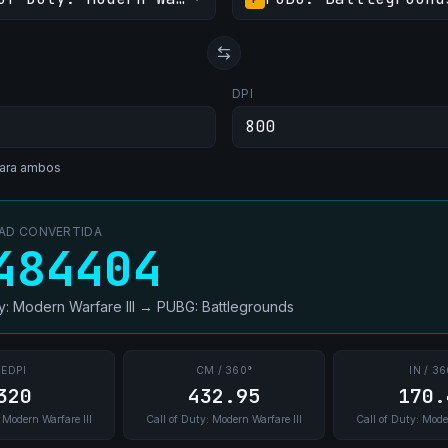
DPI
ara ambos
DAD CONVERTIDA
484404
ty: Modern Warfare III
→
PUBG: Battlegrounds
EDPI
CM / 360°
IN / 36
320
432.95
170.
 Modern Warfare III
Call of Duty: Modern Warfare III
Call of Duty: Mode