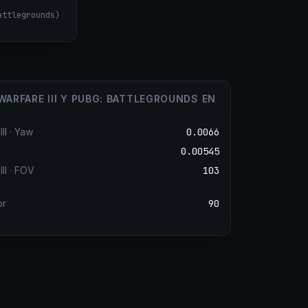
attlegrounds
)
WARFARE III Y PUBG: BATTLEGROUNDS EN
II
·
Yaw
0.0066
0.00545
II
·
FOV
103
or
90