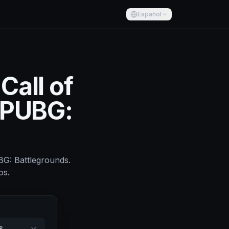
Español
Call of
a PUBG:
UBG: Battlegrounds.
os.
s