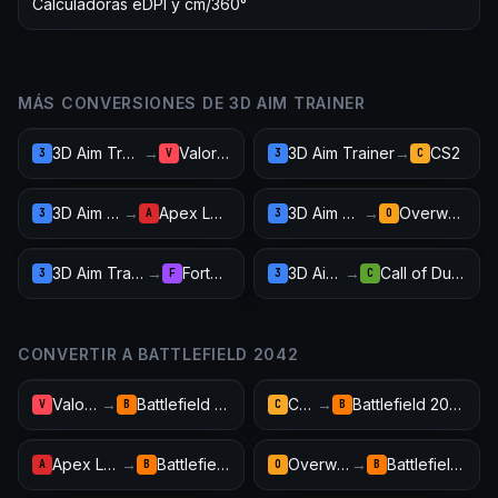
Calculadoras eDPI y cm/360°
MÁS CONVERSIONES DE 3D AIM TRAINER
3D Aim Trainer
→
Valorant
3D Aim Trainer
→
CS2
3
V
3
C
3D Aim Trainer
→
Apex Legends
3D Aim Trainer
→
Overwatch 2
3
A
3
O
3D Aim Trainer
→
Fortnite
3D Aim Trainer
→
Call of Duty: Warzone
3
F
3
C
CONVERTIR A BATTLEFIELD 2042
Valorant
→
Battlefield 2042
CS2
→
Battlefield 2042
V
B
C
B
Apex Legends
→
Battlefield 2042
Overwatch 2
→
Battlefield 2042
A
B
O
B