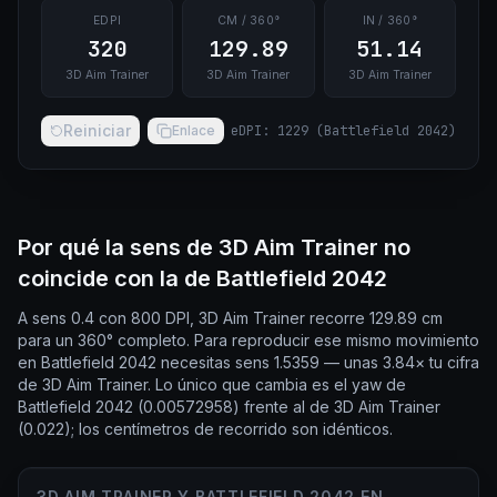
EDPI
CM / 360°
IN / 360°
320
129.89
51.14
3D Aim Trainer
3D Aim Trainer
3D Aim Trainer
Reiniciar
Enlace
eDPI
:
1229
(
Battlefield 2042
)
Por qué la sens de 3D Aim Trainer no
coincide con la de Battlefield 2042
A sens 0.4 con 800 DPI, 3D Aim Trainer recorre 129.89 cm
para un 360° completo. Para reproducir ese mismo movimiento
en Battlefield 2042 necesitas sens 1.5359 — unas 3.84× tu cifra
de 3D Aim Trainer. Lo único que cambia es el yaw de
Battlefield 2042 (0.00572958) frente al de 3D Aim Trainer
(0.022); los centímetros de recorrido son idénticos.
3D AIM TRAINER Y BATTLEFIELD 2042 EN