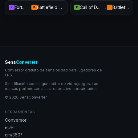
Fortnite
→
Battlefield 2042
Call of Duty: Warzone
→
Battlefield 2042
F
B
C
B
Sens
Converter
Conversor gratuito de sensibilidad para jugadores de
FPS.
Sin afiliación con ningún editor de videojuegos. Las
marcas pertenecen a sus respectivos propietarios.
© 2026 SensConverter
HERRAMIENTAS
Conversor
eDPI
cm/360°