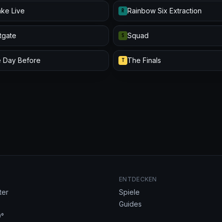
ke Live
Rainbow Six Extraction
R
itgate
Squad
S
 Day Before
The Finals
T
ENTDECKEN
ter
Spiele
Guides
°