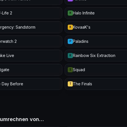
-Life 2
Halo Infinite
H
urgency: Sandstorm
KovaaK's
K
rwatch 2
Paladins
P
ke Live
Rainbow Six Extraction
R
itgate
Squad
S
 Day Before
The Finals
T
II umrechnen von…