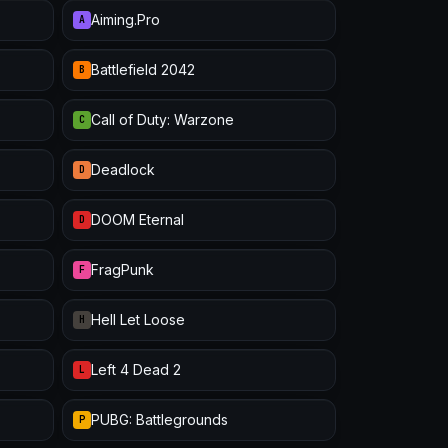
Aiming.Pro
A
Battlefield 2042
B
Call of Duty: Warzone
C
Deadlock
D
DOOM Eternal
D
FragPunk
F
Hell Let Loose
H
Left 4 Dead 2
L
PUBG: Battlegrounds
P