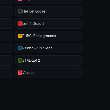
Hell Let Loose
H
Left 4 Dead 2
L
PUBG: Battlegrounds
P
Rainbow Six Siege
R
STALKER 2
S
Valorant
V