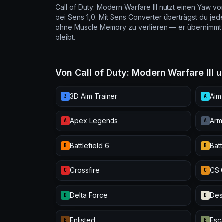
Call of Duty: Modern Warfare III nutzt einen Yaw v
bei Sens 1,0. Mit Sens Converter überträgst du je
ohne Muscle Memory zu verlieren — er übernimmt 
bleibt.
Von Call of Duty: Modern Warfare II
3D Aim Trainer
Aim
3
A
Apex Legends
Arm
A
A
Battlefield 6
Batt
B
B
Crossfire
CS
C
C
Delta Force
Des
D
D
Enlisted
Esc
E
E