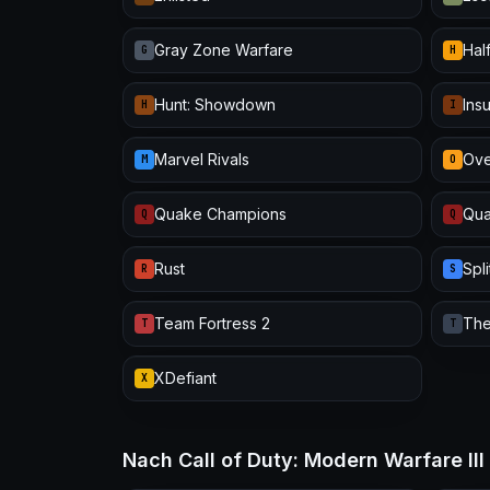
Gray Zone Warfare
Half
G
H
Hunt: Showdown
Ins
H
I
Marvel Rivals
Ove
M
O
Quake Champions
Qua
Q
Q
Rust
Spl
R
S
Team Fortress 2
The
T
T
XDefiant
X
Nach Call of Duty: Modern Warfare I