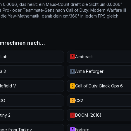
on 0.0066, das heißt: ein Maus-Count dreht die Sicht um 0.0066°
de Pro- oder Teammate-Sens nach Call of Duty: Modern Warfare III
die Yaw-Mathematik, damit dein cm/360° in jedem FPS gleich
I umrechnen nach…
 Lab
Aimbeast
A
a 3
Arma Reforger
A
lefield V
Call of Duty: Black Ops 6
C
:GO
CS2
C
tiny 2
DOOM (2016)
D
ape from Tarkov
Fortnite
F