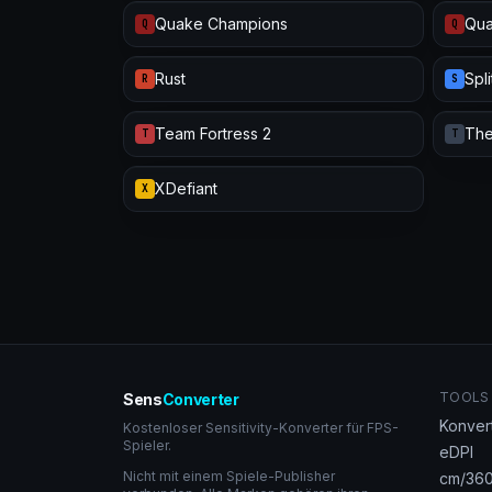
Quake Champions
Qua
Q
Q
Rust
Spl
R
S
Team Fortress 2
The
T
T
XDefiant
X
TOOLS
Sens
Converter
Konver
Kostenloser Sensitivity-Konverter für FPS-
Spieler.
eDPI
Nicht mit einem Spiele-Publisher
cm/360