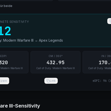
für beide
ETE SENSITIVITY
12
ty: Modern Warfare III
→
Apex Legends
EDPI
CM / 360°
IN / 36
320
432.95
170.
 Modern Warfare III
Call of Duty: Modern Warfare III
Call of Duty: Mode
tzen
Link
eDPI
:
96
(
re III-Sensitivity