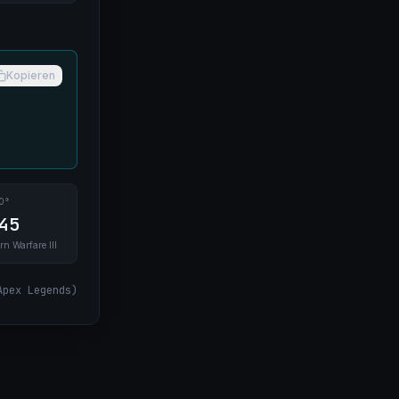
Kopieren
0°
45
rn Warfare III
Apex Legends
)