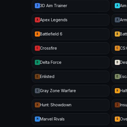
3D Aim Trainer
Aim
3
A
Apex Legends
Arm
A
A
Battlefield 6
Batt
B
B
Crossfire
CS
C
C
Delta Force
Des
D
D
Enlisted
Esc
E
E
Gray Zone Warfare
Half
G
H
Hunt: Showdown
Ins
H
I
Marvel Rivals
Ove
M
O