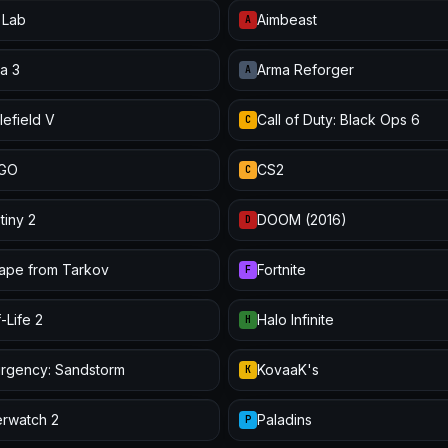
 Lab
Aimbeast
A
a 3
Arma Reforger
A
lefield V
Call of Duty: Black Ops 6
C
:GO
CS2
C
tiny 2
DOOM (2016)
D
ape from Tarkov
Fortnite
F
-Life 2
Halo Infinite
H
urgency: Sandstorm
KovaaK's
K
rwatch 2
Paladins
P