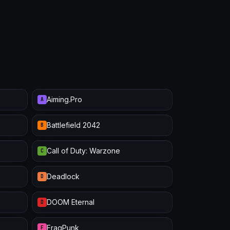
Aiming.Pro
A
Battlefield 2042
B
Call of Duty: Warzone
C
Deadlock
D
DOOM Eternal
D
FragPunk
F