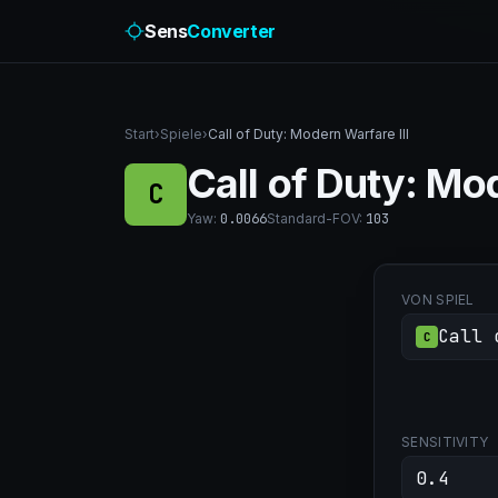
Sens
Converter
Start
›
Spiele
›
Call of Duty: Modern Warfare III
Call of Duty: Mod
C
Yaw
:
0.0066
Standard-FOV
:
103
VON SPIEL
Call 
C
SENSITIVITY