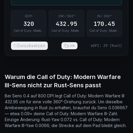
EDPI
CM / 360°
IN / 360°
320
432.95
170.45
Call of Duty: Modern Warfare III
Call of Duty: Modern Warfare III
Call of Duty: Modern Warfare III
Zurücksetzen
Link
eDPI
:
29
(
Rust
)
Warum die Call of Duty: Modern Warfare
III-Sens nicht zur Rust-Sens passt
Bei Sens 0.4 auf 800 DPI legt Call of Duty: Modern Warfare III
432.95 cm für eine volle 360°-Drehung zurück. Um dieselbe
Armbewegung in Rust zu erhalten, brauchst du Sens 0.036667
— etwa 0.09× deine Call of Duty: Modern Warfare III-Zahl.
Einzige Änderung: Rust-Yaw 0.072 vs. Call of Duty: Modern
Warfare III-Yaw 0.0066; die Strecke auf dem Pad bleibt gleich.