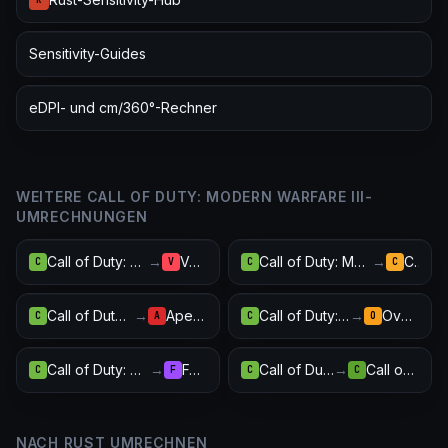
Sensitivity-Guides
eDPI- und cm/360°-Rechner
WEITERE CALL OF DUTY: MODERN WARFARE III-
UMRECHNUNGEN
Call of Duty: Modern Warfare III
→
Valorant
Call of Duty: Modern Warfare III
→
CS2
C
V
C
C
Call of Duty: Modern Warfare III
→
Apex Legends
Call of Duty: Modern Warfare III
→
Overwatch 2
C
A
C
O
Call of Duty: Modern Warfare III
→
Fortnite
Call of Duty: Modern Warfare III
→
Call of Duty: Warzone
C
F
C
C
NACH RUST UMRECHNEN