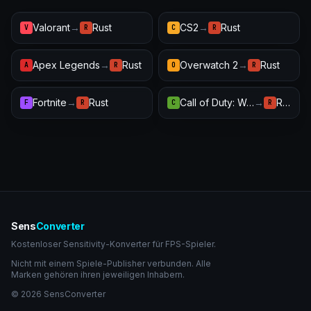
Valorant
→
Rust
CS2
→
Rust
V
R
C
R
Apex Legends
→
Rust
Overwatch 2
→
Rust
A
R
O
R
Fortnite
→
Rust
Call of Duty: Warzone
→
Rust
F
R
C
R
Sens
Converter
Kostenloser Sensitivity-Konverter für FPS-Spieler.
Nicht mit einem Spiele-Publisher verbunden. Alle
Marken gehören ihren jeweiligen Inhabern.
© 2026 SensConverter