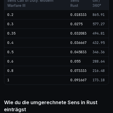
Sens Call of Duty: Modern
Sens
cm /
Warfare III
Rust
360°
0.2
0.018333
865.91
0.3
0.0275
577.27
0.35
0.032083
494.81
0.4
0.036667
432.95
0.5
0.045833
346.36
0.6
0.055
288.64
0.8
0.073333
216.48
1
0.091667
173.18
Wie du die umgerechnete Sens in Rust
einträgst