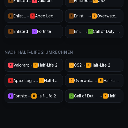
Enlisted
→
Valorant
Enlisted
→
CS2
E
V
E
C
Enlisted
→
Apex Legends
Enlisted
→
Overwatch 2
E
A
E
O
Enlisted
→
Fortnite
Enlisted
→
Call of Duty: Warzone
E
F
E
C
NACH HALF-LIFE 2 UMRECHNEN
Valorant
→
Half-Life 2
CS2
→
Half-Life 2
V
H
C
H
Apex Legends
→
Half-Life 2
Overwatch 2
→
Half-Life 2
A
H
O
H
Fortnite
→
Half-Life 2
Call of Duty: Warzone
→
Half-Life 2
F
H
C
H