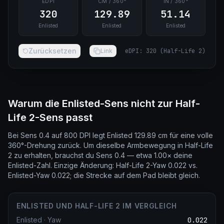
EDPI
CM / 360°
IN / 360°
320
129.89
51.14
Enlisted
Enlisted
Enlisted
Zurücksetzen
Link
eDPI
:
320
(
Half-Life 2
)
Warum die Enlisted-Sens nicht zur Half-
Life 2-Sens passt
Bei Sens 0.4 auf 800 DPI legt Enlisted 129.89 cm für eine volle
360°-Drehung zurück. Um dieselbe Armbewegung in Half-Life
2 zu erhalten, brauchst du Sens 0.4 — etwa 1.00× deine
Enlisted-Zahl. Einzige Änderung: Half-Life 2-Yaw 0.022 vs.
Enlisted-Yaw 0.022; die Strecke auf dem Pad bleibt gleich.
ENLISTED UND HALF-LIFE 2 IM VERGLEICH
Enlisted
·
Yaw
0.022