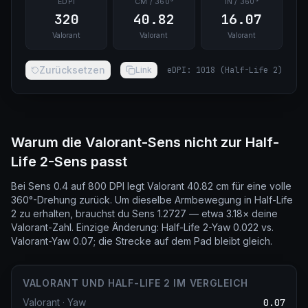
EDPI
CM / 360°
IN / 360°
320
40.82
16.07
Valorant
Valorant
Valorant
Zurücksetzen
Link
eDPI
:
1018
(
Half-Life 2
)
Warum die Valorant-Sens nicht zur Half-
Life 2-Sens passt
Bei Sens 0.4 auf 800 DPI legt Valorant 40.82 cm für eine volle
360°-Drehung zurück. Um dieselbe Armbewegung in Half-Life
2 zu erhalten, brauchst du Sens 1.2727 — etwa 3.18× deine
Valorant-Zahl. Einzige Änderung: Half-Life 2-Yaw 0.022 vs.
Valorant-Yaw 0.07; die Strecke auf dem Pad bleibt gleich.
VALORANT UND HALF-LIFE 2 IM VERGLEICH
Valorant
·
Yaw
0.07