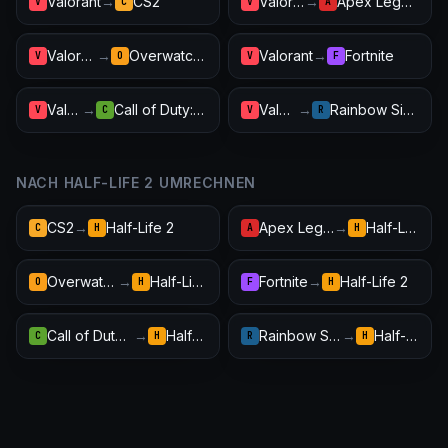
Valorant
→
CS2
Valorant
→
Apex Legends
V
C
V
A
Valorant
→
Overwatch 2
Valorant
→
Fortnite
V
O
V
F
Valorant
→
Call of Duty: Warzone
Valorant
→
Rainbow Six Siege
V
C
V
R
NACH HALF-LIFE 2 UMRECHNEN
CS2
→
Half-Life 2
Apex Legends
→
Half-Life 2
C
H
A
H
Overwatch 2
→
Half-Life 2
Fortnite
→
Half-Life 2
O
H
F
H
Call of Duty: Warzone
→
Half-Life 2
Rainbow Six Siege
→
Half-Life 2
C
H
R
H