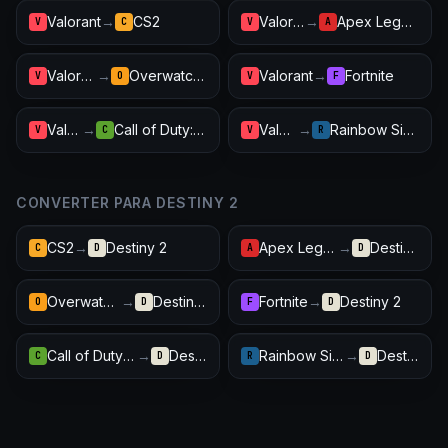
Valorant
→
CS2
Valorant
→
Apex Legends
V
C
V
A
Valorant
→
Overwatch 2
Valorant
→
Fortnite
V
O
V
F
Valorant
→
Call of Duty: Warzone
Valorant
→
Rainbow Six Siege
V
C
V
R
CONVERTER PARA DESTINY 2
CS2
→
Destiny 2
Apex Legends
→
Destiny 2
C
D
A
D
Overwatch 2
→
Destiny 2
Fortnite
→
Destiny 2
O
D
F
D
Call of Duty: Warzone
→
Destiny 2
Rainbow Six Siege
→
Destiny 2
C
D
R
D