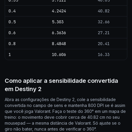
0.35
3.7121
46.65
0.4
4.2424
40.82
0.5
5.303
32.66
0.6
6.3636
27.21
0.8
8.4848
20.41
1
10.606
16.33
Como aplicar a sensibilidade convertida
em Destiny 2
Abra as configurações de Destiny 2, cole a sensibilidade
convertida no campo de sens e mantenha 800 DPI se é assim
que você joga Valorant. Faça o teste do 360° em um mapa de
treino: o movimento deve cobrir cerca de 40.82 cm no seu
mousepad — a mesma distância de Valorant. Só ajuste se o
giro não bater, nunca antes de verificar o 360°.