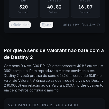
EDPI
CM / 360°
IN / 360°
320
40.82
16.07
Valorant
Valorant
Valorant
Reiniciar
Link
eDPI
:
3394
(
Destiny 2
)
Por que a sens de Valorant não bate com a
de Destiny 2
Com sens 0.4 em 800 DPI, Valorant percorre 40.82 cm em um
360° completo. Para reproduzir o mesmo movimento em
Destiny 2, você precisa de sens 4.2424 — cerca de 10.61× o
valor de Valorant. A única coisa que muda é o yaw de Destiny
2 (0.0066) em relação ao de Valorant (0.07); o deslocamento
em centímetros continua o mesmo.
VALORANT E DESTINY 2 LADO A LADO