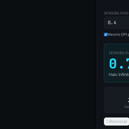
SENSIBILIDAD
Mesmo DPI 
SENSIBILI
0.
Halo Infini
Hal
Reiniciar