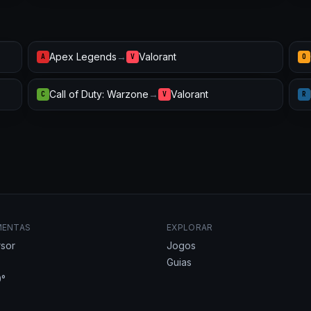
Apex Legends
→
Valorant
A
V
O
Call of Duty: Warzone
→
Valorant
C
V
R
MENTAS
EXPLORAR
sor
Jogos
Guias
°