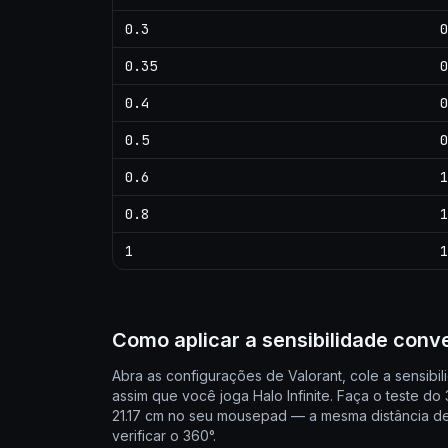
0.3
0
0.35
0
0.4
0
0.5
0
0.6
1
0.8
1
1
1
Como aplicar a sensibilidade conv
Abra as configurações de Valorant, cole a sensib
assim que você joga Halo Infinite. Faça o teste d
21.17 cm no seu mousepad — a mesma distância de H
verificar o 360°.