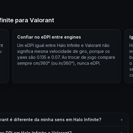
inite para Valorant
Confiar no eDPI entre engines
I
nt
Um eDPI igual entre Halo Infinite e Valorant não
H
u
significa mesma velocidade de giro, porque os
m
yaws são 0.135 e 0.07. Ao trocar de jogo compare
b
sempre cm/360° (ou in/360°), nunca eDPI.
o
s
c
rant é diferente da minha sens em Halo Infinite?
+
 DPI em Halo Infinite e Valorant?
+