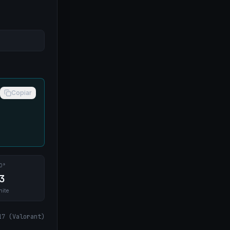
Copiar
0°
3
nite
17
(
Valorant
)