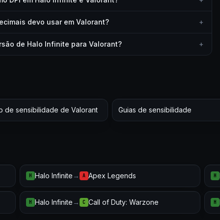
ecimais devo usar em Valorant?
+
são de Halo Infinite para Valorant?
+
 de sensibilidade de Valorant
Guias de sensibilidade
Halo Infinite
→
Apex Legends
H
A
H
Halo Infinite
→
Call of Duty: Warzone
H
C
H