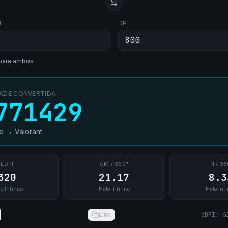
E
DPI
para ambos
DADE CONVERTIDA
771429
te
→
Valorant
EDPI
CM / 360°
IN / 36
320
21.17
8.3
o Infinite
Halo Infinite
Halo Infi
Link
eDPI
:
6