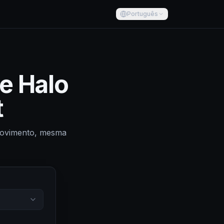
Português
e Halo
t
 movimento, mesma