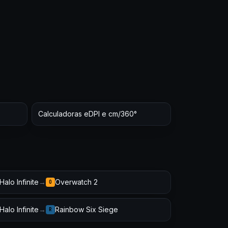
Calculadoras eDPI e cm/360°
Halo Infinite
→
Overwatch 2
O
Halo Infinite
→
Rainbow Six Siege
R