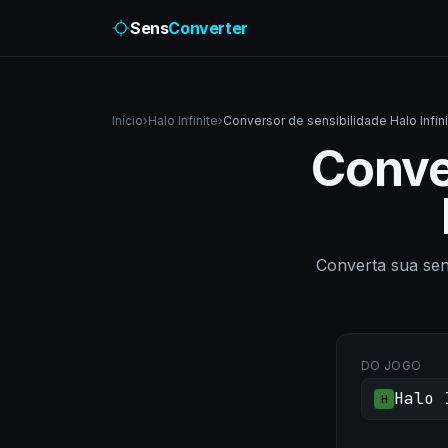
Sens
Converter
Início
›
Halo Infinite
›
Conversor de sensibilidade Halo Infini
Conve
Converta sua sen
DO JOGO
Halo 
H