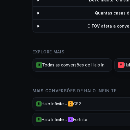
Quantas casas d
O FOV afeta a conver
EXPLORE MAIS
Todas as conversões de Halo Infinite
Hub
H
V
MAIS CONVERSÕES DE HALO INFINITE
Halo Infinite
→
CS2
H
C
Halo Infinite
→
Fortnite
H
F