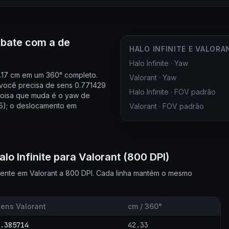
o bate com a de
HALO INFINITE E VALORA
Halo Infinite
·
Yaw
1.17 cm em um 360° completo.
Valorant
·
Yaw
você precisa de sens 0.771429
Halo Infinite
·
FOV padrão
a coisa que muda é o yaw de
135); o deslocamento em
Valorant
·
FOV padrão
lo Infinite para Valorant (800 DPI)
alente em Valorant a 800 DPI. Cada linha mantém o mesmo
ens Valorant
cm / 360°
.385714
42.33