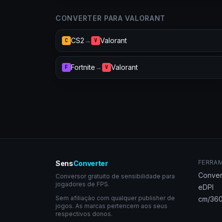
CONVERTER PARA VALORANT
CS2
→
Valorant
C
V
Fortnite
→
Valorant
F
V
FERRA
Sens
Converter
Conver
Conversor gratuito de sensibilidade para
jogadores de FPS.
eDPI
Sem afiliação com qualquer publisher de
cm/360
jogos. As marcas pertencem aos seus
respectivos donos.