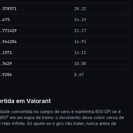
.578571
28.22
.675
24.19
.771429
21.17
.964286
16.93
.1571
14.11
.5429
10.58
.9286
8.47
ertida em Valorant
ilidade convertida no campo de sens e mantenha 800 DPI se é
o 360° em um mapa de treino: o movimento deve cobrir cerca de
alo Infinite. Só ajuste se o giro não bater, nunca antes de