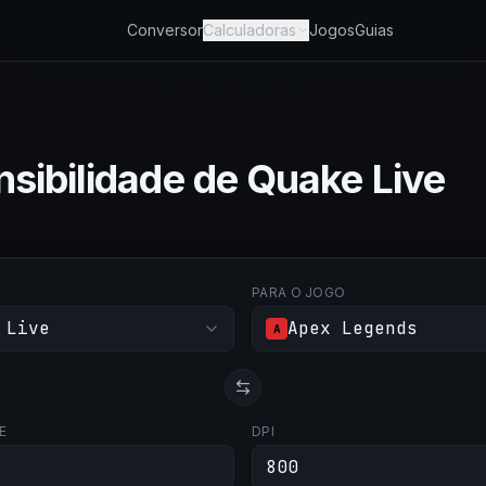
Conversor
Calculadoras
Jogos
Guias
sibilidade de Quake Live
PARA O JOGO
 Live
Apex Legends
A
E
DPI