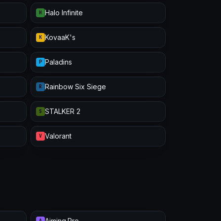
Halo Infinite
H
KovaaK's
K
Paladins
P
Rainbow Six Siege
R
STALKER 2
S
Valorant
V
Aiming.Pro
A