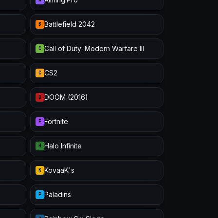
Battlefield 2042
B
Call of Duty: Modern Warfare III
C
CS2
C
DOOM (2016)
D
Fortnite
F
Halo Infinite
H
KovaaK's
K
Paladins
P