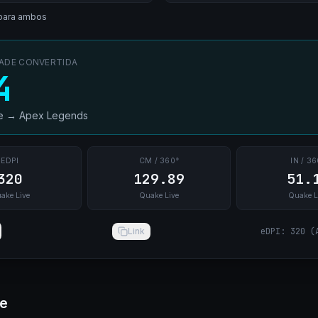
para ambos
DADE CONVERTIDA
4
e
→
Apex Legends
EDPI
CM / 360°
IN / 36
320
129.89
51.
ake Live
Quake Live
Quake L
Link
eDPI
:
320
(
ve