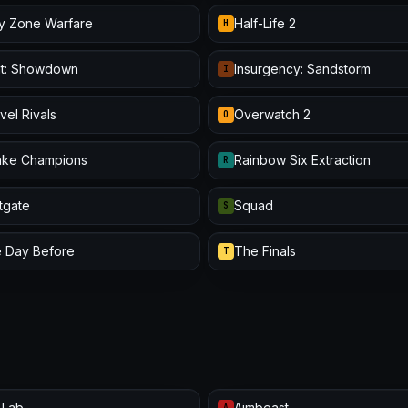
y Zone Warfare
Half-Life 2
H
t: Showdown
Insurgency: Sandstorm
I
vel Rivals
Overwatch 2
O
ke Champions
Rainbow Six Extraction
R
itgate
Squad
S
 Day Before
The Finals
T
 Lab
Aimbeast
A