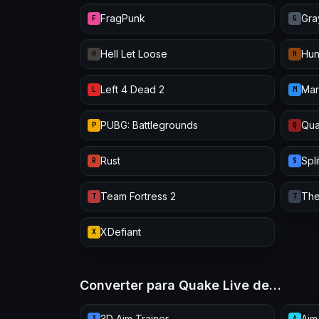
FragPunk
Gra
F
G
Hell Let Loose
Hun
H
H
Left 4 Dead 2
Mar
L
M
PUBG: Battlegrounds
Qua
P
Q
Rust
Spl
R
S
Team Fortress 2
The
T
T
XDefiant
X
Converter para Quake Live de…
3D Aim Trainer
Aim
3
A