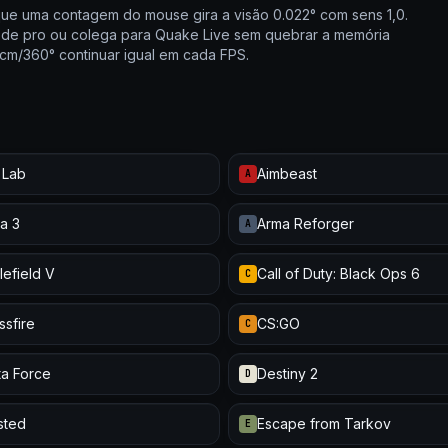
que uma contagem do mouse gira a visão 0.022° com sens 1,0.
s de pro ou colega para Quake Live sem quebrar a memória
cm/360° continuar igual em cada FPS.
 Lab
Aimbeast
A
a 3
Arma Reforger
A
lefield V
Call of Duty: Black Ops 6
C
ssfire
CS:GO
C
ta Force
Destiny 2
D
isted
Escape from Tarkov
E