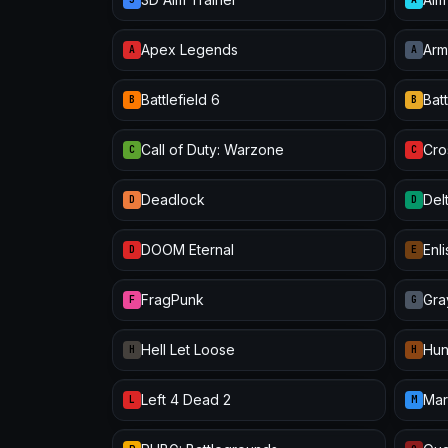
Apex Legends
Arm
A
A
Battlefield 6
Batt
B
B
Call of Duty: Warzone
Cro
C
C
Deadlock
Del
D
D
DOOM Eternal
Enl
D
E
FragPunk
Gra
F
G
Hell Let Loose
Hun
H
H
Left 4 Dead 2
Mar
L
M