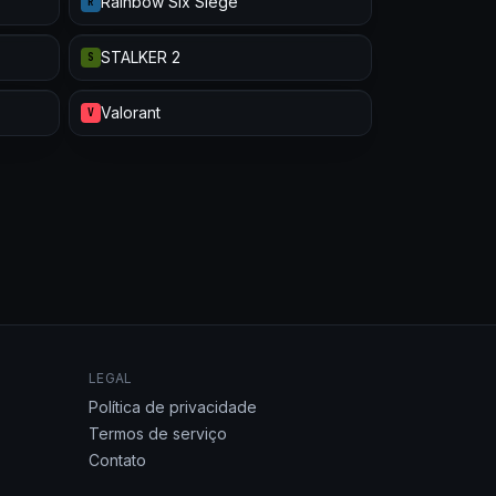
Rainbow Six Siege
R
STALKER 2
S
Valorant
V
LEGAL
Política de privacidade
Termos de serviço
Contato