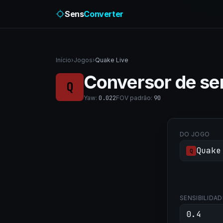
Sens
Converter
Início
›
Jogos
›
Quake Live
Conversor de sen
Q
Yaw
:
0.022
FOV padrão
:
90
DO JOGO
Quake
Q
SENSIBILIDAD