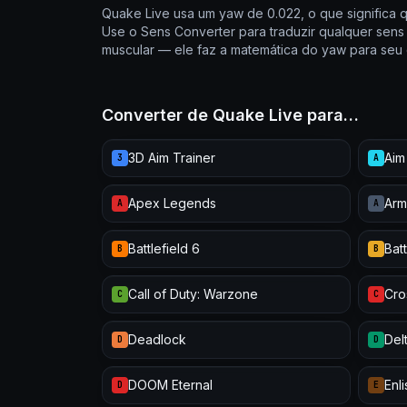
Quake Live usa um yaw de 0.022, o que significa 
Use o Sens Converter para traduzir qualquer sen
muscular — ele faz a matemática do yaw para seu 
Converter de Quake Live para…
3D Aim Trainer
Aim
3
A
Apex Legends
Arm
A
A
Battlefield 6
Batt
B
B
Call of Duty: Warzone
Cro
C
C
Deadlock
Del
D
D
DOOM Eternal
Enl
D
E