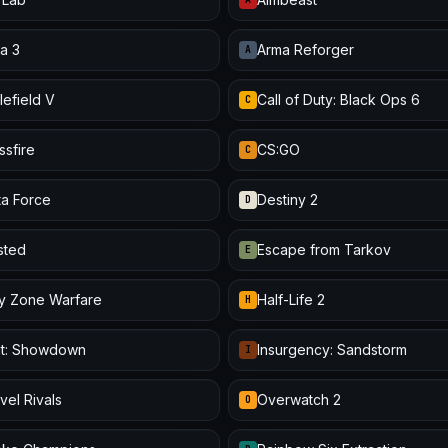
a 3
Arma Reforger
A
lefield V
Call of Duty: Black Ops 6
C
ssfire
CS:GO
C
ta Force
Destiny 2
D
isted
Escape from Tarkov
E
y Zone Warfare
Half-Life 2
H
t: Showdown
Insurgency: Sandstorm
I
vel Rivals
Overwatch 2
O