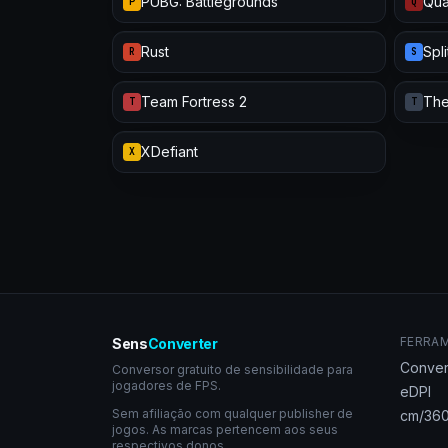
PUBG: Battlegrounds
Qua
P
Q
Rust
Spl
R
S
Team Fortress 2
The
T
T
XDefiant
X
FERRA
Sens
Converter
Conver
Conversor gratuito de sensibilidade para
jogadores de FPS.
eDPI
Sem afiliação com qualquer publisher de
cm/360
jogos. As marcas pertencem aos seus
respectivos donos.