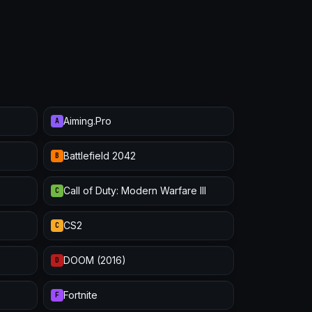
Aiming.Pro
A
Battlefield 2042
B
Call of Duty: Modern Warfare III
C
CS2
C
DOOM (2016)
D
Fortnite
F