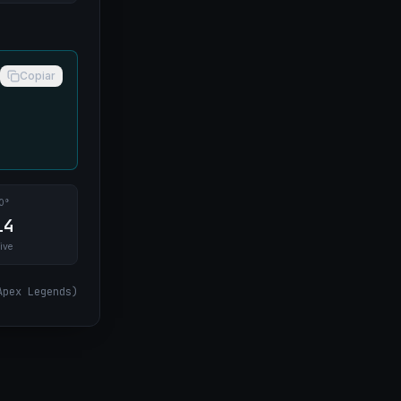
Copiar
0°
14
ive
Apex Legends
)