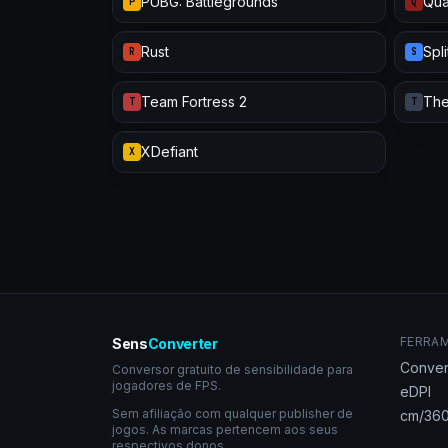
PUBG: Battlegrounds
Qua
P
Q
Rust
Spl
R
S
Team Fortress 2
The
T
T
XDefiant
X
FERRA
Sens
Converter
Conver
Conversor gratuito de sensibilidade para
jogadores de FPS.
eDPI
Sem afiliação com qualquer publisher de
cm/360
jogos. As marcas pertencem aos seus
respectivos donos.