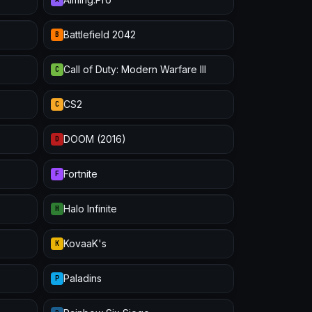
Battlefield 2042
B
Call of Duty: Modern Warfare III
C
CS2
C
DOOM (2016)
D
Fortnite
F
Halo Infinite
H
KovaaK's
K
Paladins
P