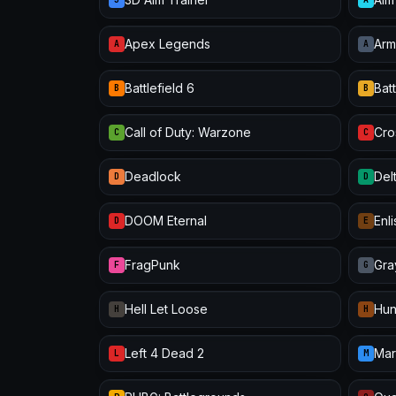
Apex Legends
Arm
A
A
Battlefield 6
Batt
B
B
Call of Duty: Warzone
Cro
C
C
Deadlock
Del
D
D
DOOM Eternal
Enl
D
E
FragPunk
Gra
F
G
Hell Let Loose
Hun
H
H
Left 4 Dead 2
Mar
L
M