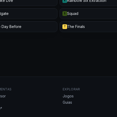
ke Live
Rainbow Six Extraction
R
itgate
Squad
S
 Day Before
The Finals
T
MENTAS
EXPLORAR
sor
Jogos
Guias
°