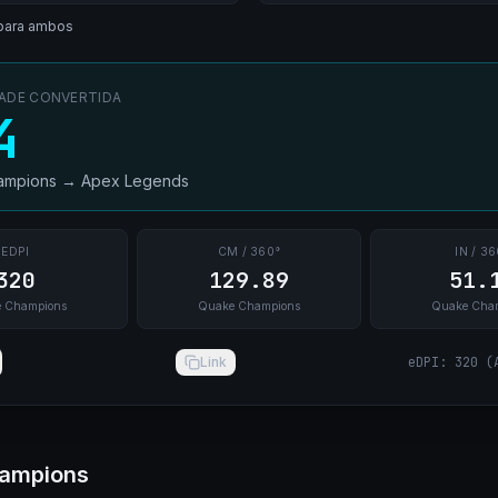
para ambos
DADE CONVERTIDA
4
ampions
→
Apex Legends
EDPI
CM / 360°
IN / 36
320
129.89
51.
 Champions
Quake Champions
Quake Cha
Link
eDPI
:
320
(
hampions