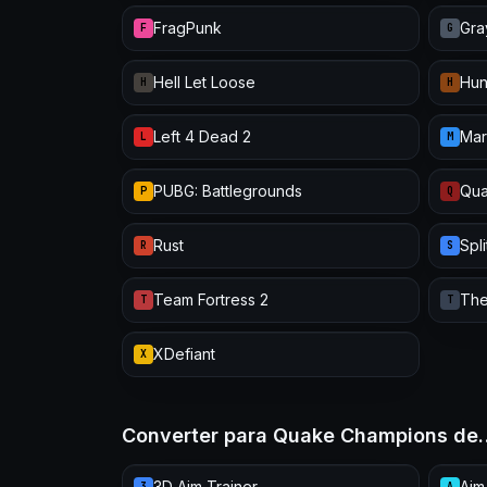
FragPunk
Gra
F
G
Hell Let Loose
Hun
H
H
Left 4 Dead 2
Mar
L
M
PUBG: Battlegrounds
Qua
P
Q
Rust
Spl
R
S
Team Fortress 2
The
T
T
XDefiant
X
Converter para Quake Champions de
3D Aim Trainer
Aim
3
A