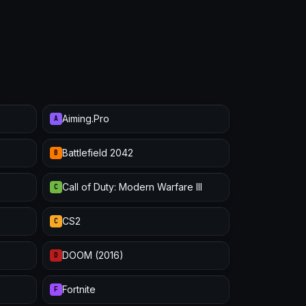
Aiming.Pro
A
Battlefield 2042
B
Call of Duty: Modern Warfare III
C
CS2
C
DOOM (2016)
D
Fortnite
F