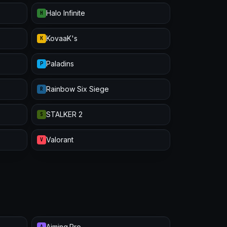
Halo Infinite
H
KovaaK's
K
Paladins
P
Rainbow Six Siege
R
STALKER 2
S
Valorant
V
Aiming.Pro
A