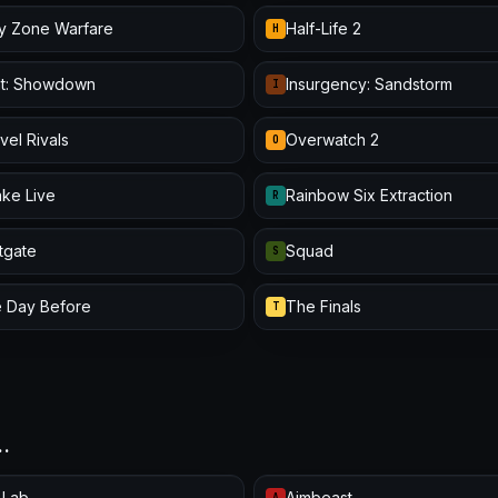
y Zone Warfare
Half-Life 2
H
t: Showdown
Insurgency: Sandstorm
I
vel Rivals
Overwatch 2
O
ke Live
Rainbow Six Extraction
R
itgate
Squad
S
 Day Before
The Finals
T
…
 Lab
Aimbeast
A