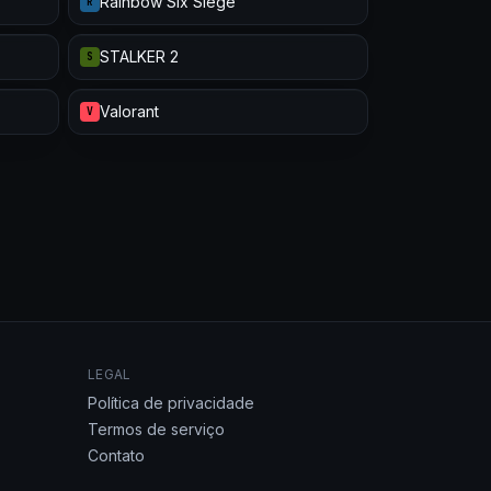
Rainbow Six Siege
R
STALKER 2
S
Valorant
V
LEGAL
Política de privacidade
Termos de serviço
Contato