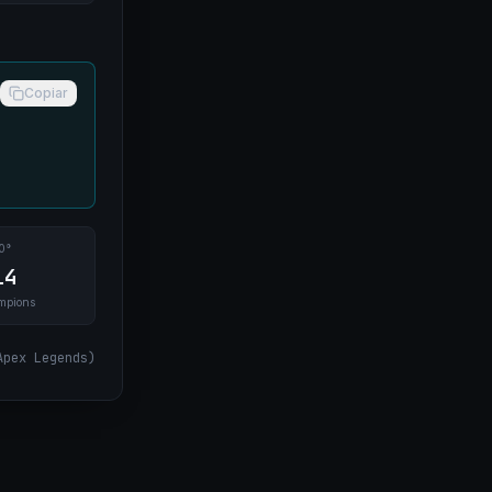
Copiar
0°
14
mpions
Apex Legends
)