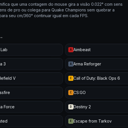
nifica que uma contagem do mouse gira a visão 0.022° com sens
r sens de pro ou colega para Quake Champions sem quebrar a
para seu cm/360° continuar igual em cada FPS.
…
 Lab
Aimbeast
A
a 3
Arma Reforger
A
lefield V
Call of Duty: Black Ops 6
C
ssfire
CS:GO
C
ta Force
Destiny 2
D
isted
Escape from Tarkov
E