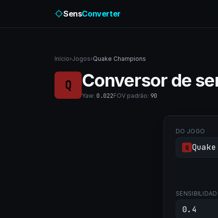
Sens
Converter
Início
›
Jogos
›
Quake Champions
Conversor de se
Q
Yaw
:
0.022
FOV padrão
:
90
DO JOGO
Quake
Q
SENSIBILIDAD