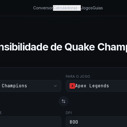
Conversor
Calculadoras
Jogos
Guias
nsibilidade de Quake Cham
PARA O JOGO
 Champions
Apex Legends
A
E
DPI