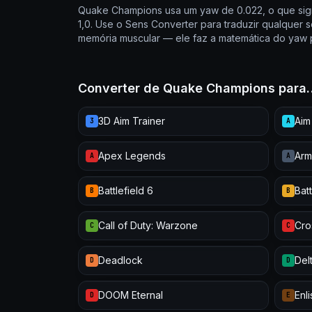
Quake Champions usa um yaw de 0.022, o que sig
1,0. Use o Sens Converter para traduzir qualque
memória muscular — ele faz a matemática do yaw 
Converter de Quake Champions para
3D Aim Trainer
Aim
3
A
Apex Legends
Arm
A
A
Battlefield 6
Batt
B
B
Call of Duty: Warzone
Cro
C
C
Deadlock
Del
D
D
DOOM Eternal
Enl
D
E