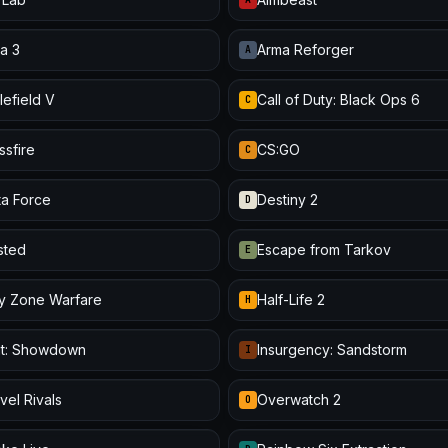
a 3
Arma Reforger
A
lefield V
Call of Duty: Black Ops 6
C
ssfire
CS:GO
C
ta Force
Destiny 2
D
isted
Escape from Tarkov
E
y Zone Warfare
Half-Life 2
H
t: Showdown
Insurgency: Sandstorm
I
vel Rivals
Overwatch 2
O